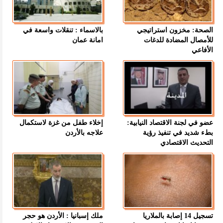
الصحة: مخزون استراتيجي
بالاسماء : تنقلات واسعة في
للأمصال المضادة للدغات
امانة عمان
الأفاعي
عضو في لجنة الاقتصاد النيابية:
إخلاء طفل من غزة لاستكمال
بطء شديد في تنفيذ رؤية
علاجه بالأردن
التحديث الاقتصادي
تسجيل 14 إصابة بالملاريا
ملك إسبانيا : الأردن هو حجر