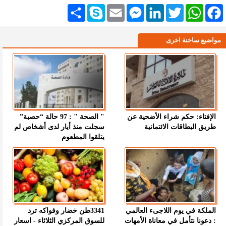
Facebook
WhatsApp
Twitter
LinkedIn
Messenger
Email
Skype
انشر
مواضيع ساخنة اخرى
الإفتاء: حكم شراء الأضحية عن
" الصحة " : 97 حالة “حصبة”
طريق البطاقات الائتمانية
سجلت منذ أيار لدى أشخاص لم
يتلقوا المطعوم
الملكة في يوم اللاجىء العالمي
3341طن خضار وفواكه ترد
: دعونا نتأمل في معاناة الأمهات
للسوق المركزي الثلاثاء - اسعار