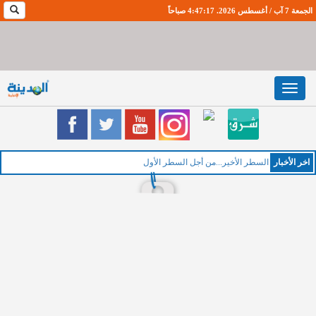
الجمعة 7 آب / أغسطس 2026. 4:47:18 صباحاً
Toggle
navigation
اخر اﻷخبار
السطر الأخير...من أجل السطر الأول