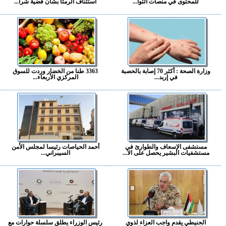
للمحتوى في منصات التوا...
استئناف الرمثا بشأن قضية شرا...
وزارة الصحة : أكثر 70 إصابة بالحصبة
3363 طنا من الخضار وردت للسوق
في إربد...
المركزي الأربعاء...
مستشفى الإسعاف والطوارئ في
أحمد الحياصات رئيسا لمجلس الأمن
مستشفيات البشير يحصل على الا...
السيبراني...
الحنيطي يقدم واجب العزاء لذوي
رئيس الوزراء يطلق سلسلة حوارات مع