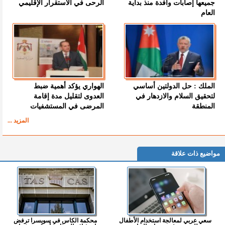
جميعها إصابات وافدة منذ بداية
الرحى في الاستقرار الإقليمي
العام
الملك : حل الدولتين أساسي
الهواري يؤكد أهمية ضبط
لتحقيق السلام والازدهار في
العدوى لتقليل مدة إقامة
المنطقة
المرضى في المستشفيات
المزيد ...
مواضيع ذات علاقة
سعي عربي لمعالجة استخدام الأطفال
محكمة الكاس في سويسرا ترفض