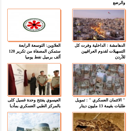
والرضع
الدهامشة : الداخلية وفرت كل
العلاوين: التوسعة الرابعة
التسهيلات لقدوم العراقيين
ستمكن المصفاة من تكرير 120
للأردن
ألف برميل نفط يوميا
" الائتمان العسكري " : تمويل
العيسوي يفتتح وحدة غسيل كلى
طلبات بقيمة 13 مليون دينار
بالمركز الطبي العسكري بمأدبا