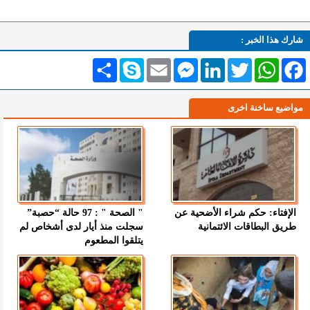
شارك هذا الخبر :
Facebook
WhatsApp
Twitter
LinkedIn
Messenger
Email
Skype
انشر
مواضيع ساخنة اخرى
الإفتاء: حكم شراء الأضحية عن
" الصحة " : 97 حالة “حصبة”
طريق البطاقات الائتمانية
سجلت منذ أيار لدى أشخاص لم
يتلقوا المطعوم