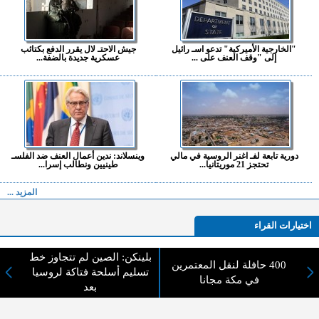
"الخارجية الأميركية" تدعو اسـ رائيل
جيش الاحتـ لال يقرر الدفع بكتائب
إلى "وقف العنف على ...
عسكرية جديدة بالضفة...
دورية تابعة لفـ اغنر الروسية في مالي
وينسلاند: ندين أعمال العنف ضد الفلسـ
تحتجز 21 موريتانيا...
طينيين ونطالب إسرا...
المزيد ...
اختيارات القراء
بلينكن: الصين لم تتجاوز خط
400 حافلة لنقل المعتمرين
تسليم أسلحة فتاكة لروسيا
في مكة مجانا
لا يوجد مقالات
بعد