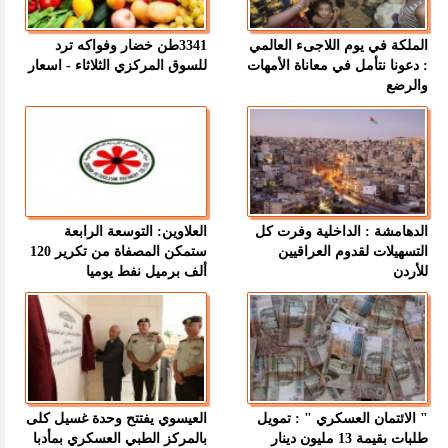
الملكة في يوم اللاجىء العالمي
3341طن خضار وفواكه ترد
: دعونا نتأمل في معاناة الأمهات
للسوق المركزي الثلاثاء - اسعار
والرضع
الدهامشة : الداخلية وفرت كل
العلاوين: التوسعة الرابعة
التسهيلات لقدوم العراقيين
ستمكن المصفاة من تكرير 120
للأردن
ألف برميل نفط يوميا
" الائتمان العسكري " : تمويل
العيسوي يفتتح وحدة غسيل كلى
طلبات بقيمة 13 مليون دينار
بالمركز الطبي العسكري بمأدبا