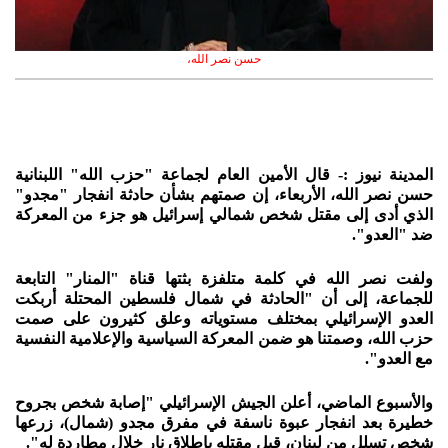
حسن نصر الله،
المدينة نيوز :- قال الأمين العام لجماعة "حزب الله" اللبنانية
حسن نصر الله، الأربعاء، إن صمتهم بشأن حادثة انفجار "مجدو"
الذي أدى إلى مقتل شخص شمالي إسرائيل هو جزء من المعركة
ضد "العدو".
ولفت نصر الله في كلمة متلفزة بثتها قناة "المنار" التابعة
للجماعة، إلى أن "الحادثة في شمال فلسطين المحتلة أربكت
العدو الإسرائيلي بمختلف مستوياته وعلق كثيرون على صمت
حزب الله، وصمتنا هو ضمن المعركة السياسية والإعلامية النفسية
مع العدو".
والأسبوع الماضي، أعلن الجيش الإسرائيلي "إصابة شخص بجروح
خطيرة بعد انفجار عبوة ناسفة في مفرق مجدو (شمال)، زرعها
شخص تسلل من لبنان، قبل مقتله بإطلاق نار خلال مطاردة له".