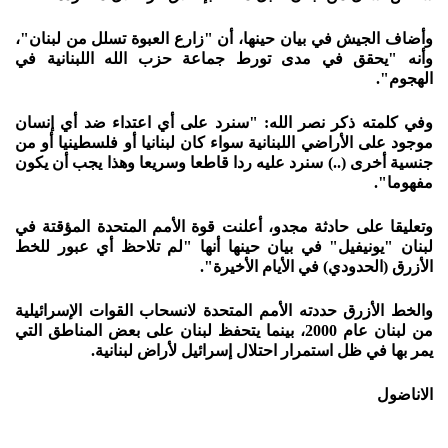
وأضاف الجيش في بيان حينها، أن "زارع العبوة تسلل من لبنان"،
وأنه "يحقق في مدى تورط جماعة حزب الله اللبنانية في
الهجوم".
وفي كلمته ذكر نصر الله: "سنرد على أي اعتداء ضد أي إنسان
موجود على الأراضي اللبنانية سواء كان لبنانيا أو فلسطينيا أو من
جنسية أخرى (..) سنرد عليه ردا قاطعا وسريعا وهذا يجب أن يكون
مفهوما".
وتعليقا على حادثة مجدو، أعلنت قوة الأمم المتحدة المؤقتة في
لبنان "يونيفيل" في بيان حينها أنها "لم تلاحظ أي عبور للخط
الأزرق (الحدودي) في الأيام الأخيرة".
والخط الأزرق حددته الأمم المتحدة لانسحاب القوات الإسرائيلية
من لبنان عام 2000، بينما يتحفظ لبنان على بعض المناطق التي
يمر بها في ظل استمرار احتلال إسرائيل لأراض لبنانية.
الاناضول