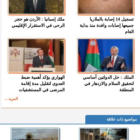
تسجيل 14 إصابة بالملاريا
ملك إسبانيا : الأردن هو حجر
جميعها إصابات وافدة منذ بداية
الرحى في الاستقرار الإقليمي
العام
الملك : حل الدولتين أساسي
الهواري يؤكد أهمية ضبط
لتحقيق السلام والازدهار في
العدوى لتقليل مدة إقامة
المنطقة
المرضى في المستشفيات
المزيد ...
مواضيع ذات علاقة