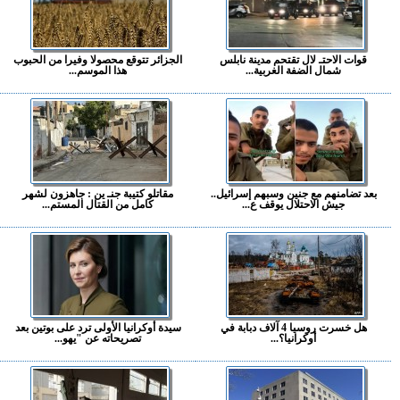
قوات الاحتـ لال تقتحم مدينة نابلس
الجزائر تتوقع محصولا وفيرا من الحبوب
شمال الضفة الغربية...
هذا الموسم...
بعد تضامنهم مع جنين وسبهم إسرائيل..
مقاتلو كتيبة جنـ ين : جاهزون لشهر
جيش الاحتلال يوقف ع...
كامل من القتال المستم...
هل خسرت روسيا 4 آلاف دبابة في
سيدة أوكرانيا الأولى ترد على بوتين بعد
أوكرانيا؟...
تصريحاته عن "يهو...