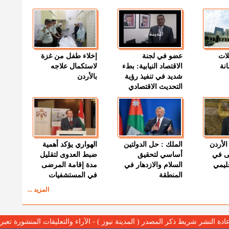
لات
عضو في لجنة
إخلاء طفل من غزة
نة
الاقتصاد النيابية: بطء
لاستكمال علاجه
شديد في تنفيذ رؤية
بالأردن
التحديث الاقتصادي
الأردن
الملك : حل الدولتين
الهواري يؤكد أهمية
ى في
أساسي لتحقيق
ضبط العدوى لتقليل
قليمي
السلام والازدهار في
مدة إقامة المرضى
المنطقة
في المستشفيات
المزيد ...
عادة النشر شريط ذكر المصدر ( المدينة نيوز ) - الآراء والتعليقات المنشورة تع