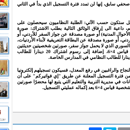
 صحفي سابق، إنها لن تمدد فترة التسجيل الذي بدأ في الثاني
يل ستكون حسب الآتي: الطلبة النظاميون سيحصلون على
اعية الى إرفاق الوثائق التالية بطلب الاشتراك: صورة
حوال المدنية) أو صورة مصدقة عن جواز السفر للأردني، أو
ي، أو صورة مصدقة عن البطاقة التعريفية لأبناء الأردنيات،
 السوري الذي لا يحمل جواز سفر، صورتين شخصيتين حديثتين
مطابقتين للوثيقة الشخصية المرفقة قياس 4×6، إضافة إلى رسوم اشتراك 20 دينارا للطالب
لنجاح والراغبين في رفع المعدل، فسيكون تسجيلهم إلكترونيا
 فترة التسجيل المعلنة عن طريق "إي فواتيركم" على أن
ات في مديرية التربية والتعليم التي يتبع لها محضرًا صورتين
كماله عمليتي التسجيل.
Emai
Skype
انشر