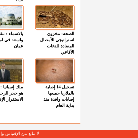
الصحة: مخزون
بالاسماء : تنق
استراتيجي للأمصال
واسعة في اما
المضادة للدغات
عمان
الأفاعي
تسجيل 14 إصابة
ملك إسبانيا : 
بالملاريا جميعها
هو حجر الرح
إصابات وافدة منذ
الاستقرار الإ
بداية العام
لا مانع من الإقتباس وإ