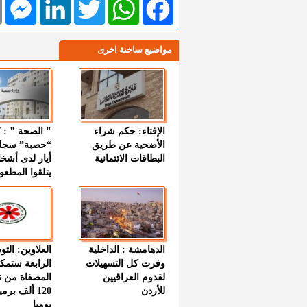
مواضيع ساخنة اخرى
الإفتاء: حكم شراء
الأضحية عن طريق
“حصبة” سجل
البطاقات الائتمانية
أيار لدى أشخ
يتلقوا المطعو
الدهامشة : الداخلية
العلاوين: الت
وفرت كل التسهيلات
الرابعة ستمك
لقدوم العراقيين
المصفاة من ت
للأردن
120 ألف بر
يوميا