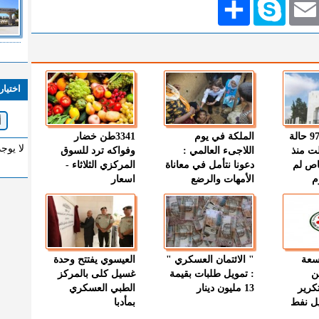
اختيار
" الصحة " : 97 حالة
الملكة في يوم
3341طن خضار
لا يوج
ت منذ
اللاجىء العالمي :
وفواكه ترد للسوق
اص لم
دعونا نتأمل في معاناة
المركزي الثلاثاء -
م
الأمهات والرضع
اسعار
وسعة
" الائتمان العسكري "
العيسوي يفتتح وحدة
ن
: تمويل طلبات بقيمة
غسيل كلى بالمركز
كرير
13 مليون دينار
الطبي العسكري
ميل نفط
بمأدبا