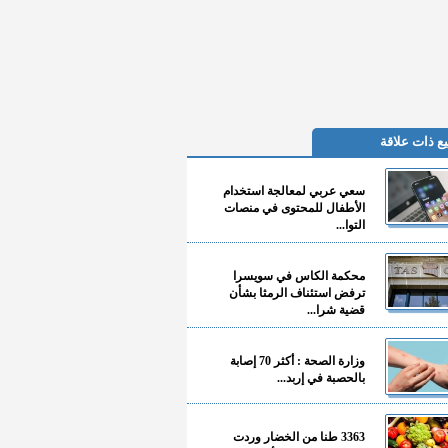
ع ذات علاقة
سعي عربي لمعالجة استخدام
الأطفال للمحتوى في منصات
التوا...
محكمة الكاس في سويسرا
ترفض استئناف الرمثا بشأن
قضية شرا...
وزارة الصحة : أكثر 70 إصابة
بالحصبة في إربد...
3363 طنا من الخضار وردت