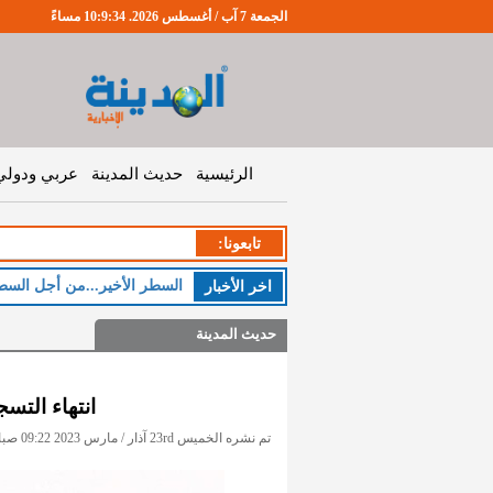
الجمعة 7 آب / أغسطس 2026. 10:9:34 مساءً
الرئيسية
حديث المدينة
عربي ودولي
تابعونا:
السطر الأخير...من أجل السط
اخر اﻷخبار
حديث المدينة
انتهاء التس
تم نشره الخميس 23rd آذار / مارس 2023 09:22 صباحاً