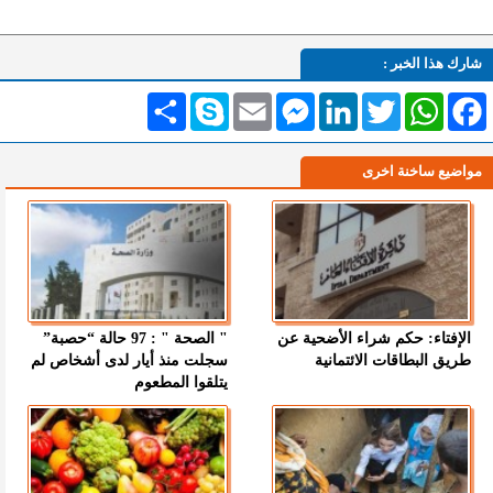
شارك هذا الخبر :
Facebook
WhatsApp
Twitter
LinkedIn
Messenger
Email
Skype
انشر
مواضيع ساخنة اخرى
الإفتاء: حكم شراء الأضحية عن
" الصحة " : 97 حالة “حصبة”
طريق البطاقات الائتمانية
سجلت منذ أيار لدى أشخاص لم
يتلقوا المطعوم