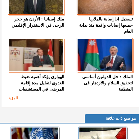
تسجيل 14 إصابة بالملاريا
ملك إسبانيا : الأردن هو حجر
جميعها إصابات وافدة منذ بداية
الرحى في الاستقرار الإقليمي
العام
الملك : حل الدولتين أساسي
الهواري يؤكد أهمية ضبط
لتحقيق السلام والازدهار في
العدوى لتقليل مدة إقامة
المنطقة
المرضى في المستشفيات
المزيد ...
مواضيع ذات علاقة