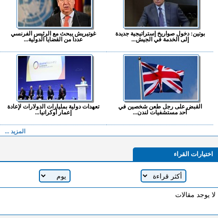
بوتين: دخول صواريخ إستراتيجية جديدة
غوتيريش يبحث مع الرئيس الفرنسي
إلى الخدمة في الجيش...
عددا من القضايا الدولية...
القبض على رجل طعن شخصين في
تعهدات دولية بمليارات الدولارات لإعادة
أحد مستشفيات لندن...
إعمار أوكرانيا...
المزيد ...
اختيارات القراء
لا يوجد مقالات