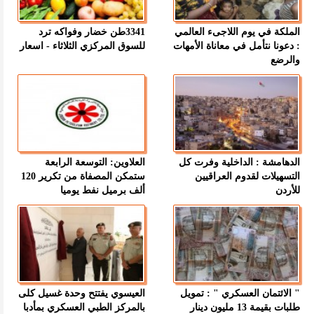
الملكة في يوم اللاجىء العالمي
3341طن خضار وفواكه ترد
: دعونا نتأمل في معاناة الأمهات
للسوق المركزي الثلاثاء - اسعار
والرضع
الدهامشة : الداخلية وفرت كل
العلاوين: التوسعة الرابعة
التسهيلات لقدوم العراقيين
ستمكن المصفاة من تكرير 120
للأردن
ألف برميل نفط يوميا
" الائتمان العسكري " : تمويل
العيسوي يفتتح وحدة غسيل كلى
طلبات بقيمة 13 مليون دينار
بالمركز الطبي العسكري بمأدبا