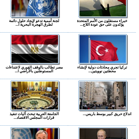
خبراء مستقلون من الأمم المتحدة
لجنة أممية تدعو لإيجاد حلول دائمة
يؤكدون على حق عودة اللاج...
لطرق الهجرة البحرية ا...
تركيا تجري محادثات دولية لإنشاء
مصر تطالب بالوقف الفوري لاعتداءات
محطتين نوويتين...
المستوطنين بالأراضي ا...
اندلاع حريق كبير بوسط باريس...
الجامعة العربية تبحث آليات تنفيذ
قرارات المجلس الاقتصاد...