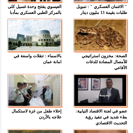
" الائتمان العسكري " : تمويل
العيسوي يفتتح وحدة غسيل كلى
طلبات بقيمة 13 مليون دينار
بالمركز الطبي العسكري بمأدبا
الصحة: مخزون استراتيجي
بالاسماء : تنقلات واسعة في
للأمصال المضادة للدغات
امانة عمان
الأفاعي
عضو في لجنة الاقتصاد النيابية:
إخلاء طفل من غزة لاستكمال
بطء شديد في تنفيذ رؤية
علاجه بالأردن
التحديث الاقتصادي