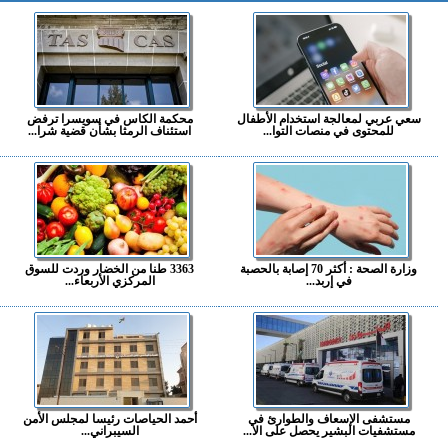
سعي عربي لمعالجة استخدام الأطفال
محكمة الكاس في سويسرا ترفض
للمحتوى في منصات التوا...
استئناف الرمثا بشأن قضية شرا...
وزارة الصحة : أكثر 70 إصابة بالحصبة
3363 طنا من الخضار وردت للسوق
في إربد...
المركزي الأربعاء...
مستشفى الإسعاف والطوارئ في
أحمد الحياصات رئيسا لمجلس الأمن
مستشفيات البشير يحصل على الا...
السيبراني...