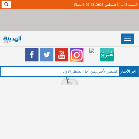
السبت 8 آب / أغسطس 2026. 9:29:24 مساءً
Toggle
navigation
اخر اﻷخبار
السطر الأخير...من أجل السطر الأول