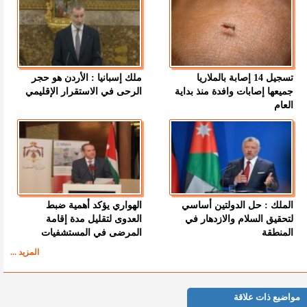
تسجيل 14 إصابة بالملاريا
ملك إسبانيا : الأردن هو حجر
جميعها إصابات وافدة منذ بداية
الرحى في الاستقرار الإقليمي
العام
الملك : حل الدولتين أساسي
الهواري يؤكد أهمية ضبط
لتحقيق السلام والازدهار في
العدوى لتقليل مدة إقامة
المنطقة
المرضى في المستشفيات
المزيد ...
مواضيع ذات علاقة