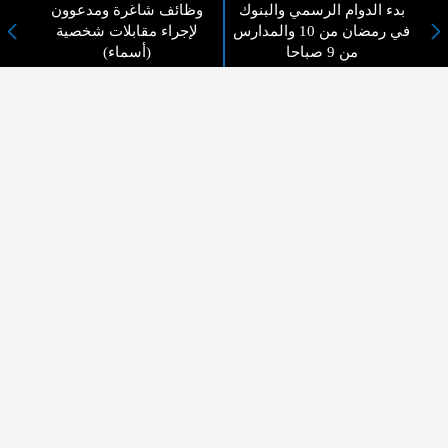
لا يوجد مقالات
بدء الدوام الرسمي والبنوك
وظائف شاغرة ومدعوون
في رمضان من 10 والمدارس
لإجراء مقابلات شخصية
من 9 صباحا
(أسماء)
لا مانع من الإقتباس وإعادة النشر شريط ذكر المصدر ( المدينة نيوز ) - الآراء والتعليقات
المنشورة تعبر عن رأي أصحابها فقط
عن المدينة الإخبارية
المدينة الإخبارية صحيفة الكترونية شاملة تابعة لشركة قنوات البث
الاردنية تنقل الاخبار المحلية الأردنية وأخبار فلسطين وأبرز الأخبار
العربية والدولية لحظة حدوثها بمهنية رفيعة ليكون العالم بما يجري
فيه وحوله بين يديكم بالكلمة والصورة من مصادرها الحقيقية.
عن الشركة
اتصل بنا
الهيكل التنظيمي
اعلن معنا