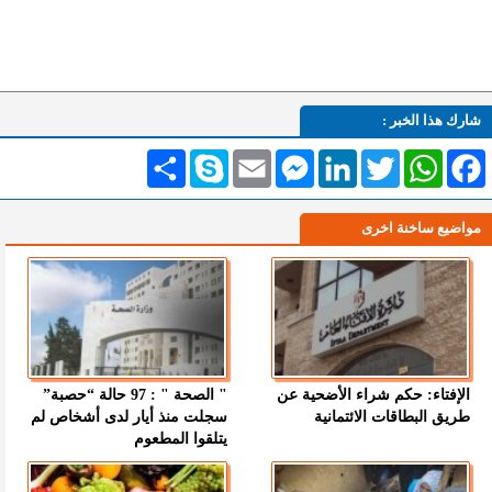
شارك هذا الخبر :
Facebook
WhatsApp
Twitter
LinkedIn
Messenger
Email
Skype
انشر
مواضيع ساخنة اخرى
الإفتاء: حكم شراء الأضحية عن
" الصحة " : 97 حالة “حصبة”
طريق البطاقات الائتمانية
سجلت منذ أيار لدى أشخاص لم
يتلقوا المطعوم