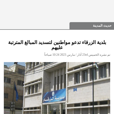
حديث المدينة
بلدية الزرقاء تدعو مواطنين لتسديد المبالغ المترتبة
عليهم
تم نشره الخميس 23rd آذار / مارس 2023 10:24 صباحاً