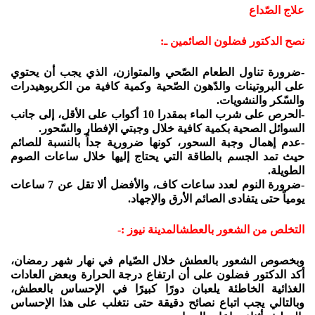
علاج الصّداع
نصح الدكتور فضلون الصائمين ـ:
-ضرورة تناول الطعام الصّحي والمتوازن، الذي يجب أن يحتوي
على البروتينات والدّهون الصّحية وكمية كافية من الكربوهيدرات
والسّكر والنشويات.
-الحرص على شرب الماء بمقدرا 10 أكواب على الأقل، إلى جانب
السوائل الصحية بكمية كافية خلال وجبتي الإفطار والسّحور.
-عدم إهمال وجبة السحور، كونها ضرورية جداً بالنسبة للصائم
حيث تمد الجسم بالطاقة التي يحتاج إليها خلال ساعات الصوم
الطويلة.
-ضرورة النوم لعدد ساعات كاف، والأفضل ألا تقل عن 7 ساعات
يومياً حتى يتفادى الصائم الأرق والإجهاد.
التخلص من الشعور بالعطشالمدينة نيوز :-
وبخصوص الشعور بالعطش خلال الصّيام في نهار شهر رمضان،
أكد الدكتور فضلون على أن ارتفاع درجة الحرارة وبعض العادات
الغذائية الخاطئة يلعبان دورًا كبيرًا في الإحساس بالعطش،
وبالتالي يجب اتباع نصائح دقيقة حتى نتغلب على هذا الإحساس