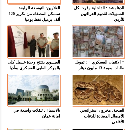
الدهامشة : الداخلية وفرت كل
العلاوين: التوسعة الرابعة
التسهيلات لقدوم العراقيين
ستمكن المصفاة من تكرير 120
للأردن
ألف برميل نفط يوميا
" الائتمان العسكري " : تمويل
العيسوي يفتتح وحدة غسيل كلى
طلبات بقيمة 13 مليون دينار
بالمركز الطبي العسكري بمأدبا
الصحة: مخزون استراتيجي
بالاسماء : تنقلات واسعة في
للأمصال المضادة للدغات
امانة عمان
الأفاعي