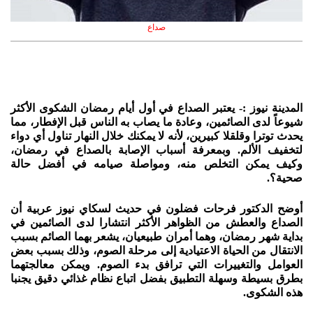
صداع
المدينة نيوز :- يعتبر الصداع في أول أيام رمضان الشكوى الأكثر
شيوعاً لدى الصائمين، وعادة ما يصاب به الناس قبل الإفطار، مما
يحدث توترا وقلقلا كبيرين، لأنه لا يمكنك خلال النهار تناول أي دواء
لتخفيف الألم. وبمعرفة أسباب الإصابة بالصداع في رمضان،
وكيف يمكن التخلص منه، ومواصلة صيامه في أفضل حالة
صحية؟.
أوضح الدكتور فرحات فضلون في حديث لسكاي نيوز عربية أن
الصداع والعطش من الظواهر الأكثر انتشارا لدى الصائمين في
بداية شهر رمضان، وهما أمران طبيعيان، يشعر بهما الصائم بسبب
الانتقال من الحياة الاعتيادية إلى مرحلة الصوم، وذلك بسبب بعض
العوامل والتغييرات التي ترافق بدء الصوم. ويمكن معالجتهما
بطرق بسيطة وسهلة التطبيق بفضل اتباع نظام غذائي دقيق يجنبا
هذه الشكوى.