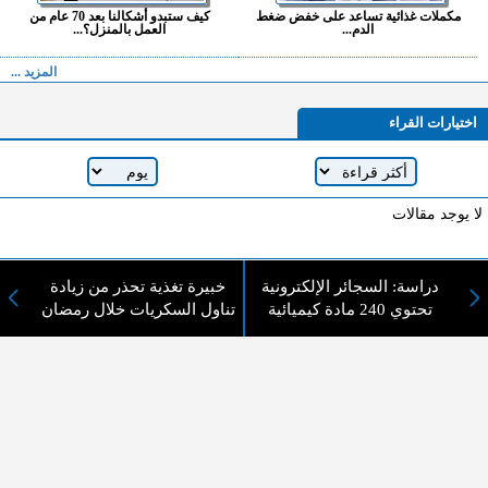
مكملات غذائية تساعد على خفض ضغط
كيف ستبدو أشكالنا بعد 70 عام من
الدم...
العمل بالمنزل؟...
المزيد ...
اختيارات القراء
لا يوجد مقالات
دراسة: السجائر الإلكترونية
خبيرة تغذية تحذر من زيادة
لا مانع من الإقتباس وإعادة النشر شريط ذكر المصدر ( المدينة نيوز ) - الآراء والتعليقات
تحتوي 240 مادة كيميائية
تناول السكريات خلال رمضان
المنشورة تعبر عن رأي أصحابها فقط
عن المدينة الإخبارية