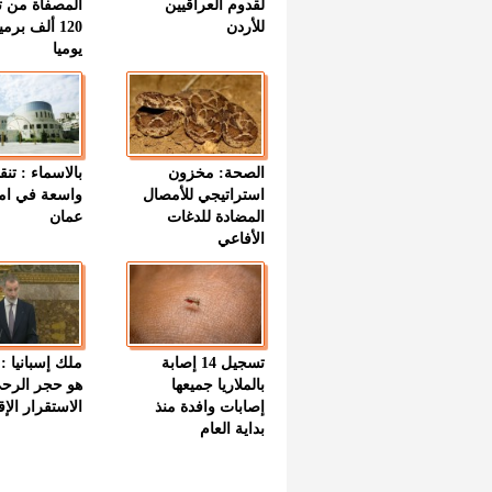
لقدوم العراقيين
المصفاة من ت
للأردن
120 ألف بر
يوميا
الصحة: مخزون
بالاسماء : تنق
استراتيجي للأمصال
واسعة في اما
المضادة للدغات
عمان
الأفاعي
تسجيل 14 إصابة
ملك إسبانيا : 
بالملاريا جميعها
هو حجر الرح
إصابات وافدة منذ
الاستقرار الإ
بداية العام