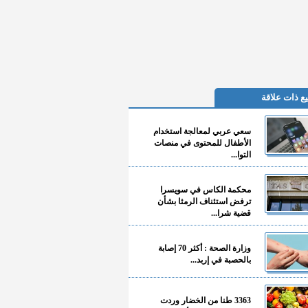
ع ذات علاقة
سعي عربي لمعالجة استخدام
الأطفال للمحتوى في منصات
التوا...
محكمة الكاس في سويسرا
ترفض استئناف الرمثا بشأن
قضية شرا...
وزارة الصحة : أكثر 70 إصابة
بالحصبة في إربد...
3363 طنا من الخضار وردت