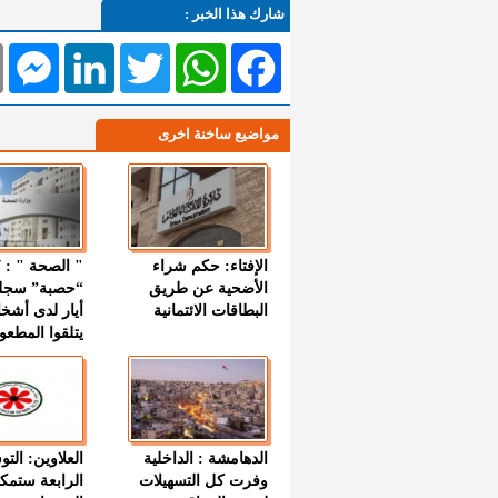
شارك هذا الخبر :
l
Messenger
LinkedIn
Twitter
WhatsApp
Facebook
مواضيع ساخنة اخرى
الإفتاء: حكم شراء
الأضحية عن طريق
“حصبة” سجل
البطاقات الائتمانية
أيار لدى أشخ
يتلقوا المطعو
الدهامشة : الداخلية
العلاوين: الت
وفرت كل التسهيلات
الرابعة ستمك