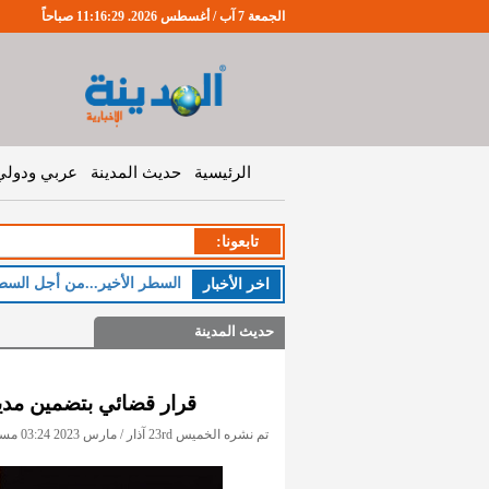
الجمعة 7 آب / أغسطس 2026. 11:16:29 صباحاً
الرئيسية
حديث المدينة
عربي ودولي
تابعونا:
السطر الأخير...من أجل السط
اخر اﻷخبار
حديث المدينة
قرار قضائي بتضمين مدير
تم نشره الخميس 23rd آذار / مارس 2023 03:24 مساءً