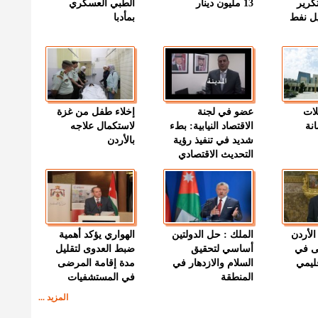
كرير
13 مليون دينار
الطبي العسكري
ميل نفط
بمأدبا
لات
عضو في لجنة
إخلاء طفل من غزة
نة
الاقتصاد النيابية: بطء
لاستكمال علاجه
شديد في تنفيذ رؤية
بالأردن
التحديث الاقتصادي
الأردن
الملك : حل الدولتين
الهواري يؤكد أهمية
ى في
أساسي لتحقيق
ضبط العدوى لتقليل
قليمي
السلام والازدهار في
مدة إقامة المرضى
المنطقة
في المستشفيات
المزيد ...