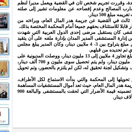
لدة، وقررت تجريم شخص ثان في القضية ويعمل مديرا لنظم
ارب المصالح وعدم إفصاحه عن معلومات تشير إلى صلته
بلغ 500 دينار.
الث في القضية عن جريمة هدر المال العام، وبراءته من
 قابلا للاستئناف بحقهم جميعا أمام المحكمة المختصة بذلك.
تشفى كان يستقبل مرضى إحدى الدول العربية التي شهدت
ارة المستشفى المدير المدان بإدارة ملفه على أن يتقيد
المدير بعدم زيادة الفاتورة العلاجية عن مبلغ يتراوح بين 3- 4 ملايين دينار، وكان المدير يبلغ مجلس
لذي تم تحديده من قبلهم.
وبين القرار أن المجلس اكتشف أن المبلغ تجاوز 4 ملايين إلى 13 مليون دينار، ووصلت المديونية على
الجانب المنتفع من المستشفى إلى 22 مليون دينار، ولم يتم تحصيل سوى مليون و 700 ألف دينار،
وتشكيل لجنة تحقيق له، لكن لم يلتزم بالحضور، وتم تحويل
م تحويلها إلى المحكمة والتي بدأت الاستماع لكل الأطراف،
مة هدر المال العام، حيث تعد أموال المستشفيات المساهمة
العامة المحدودة أموالا عامة، وقررت تضمينه قيمة الأضرار التي لحقت بالمستشفى والبالغة 900