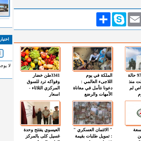
Emai
Skype
انشر
اختيار
لا يوج
" الصحة " : 97 حالة
الملكة في يوم
3341طن خضار
ت منذ
اللاجىء العالمي :
وفواكه ترد للسوق
اص لم
دعونا نتأمل في معاناة
المركزي الثلاثاء -
م
الأمهات والرضع
اسعار
وسعة
" الائتمان العسكري "
العيسوي يفتتح وحدة
ن
: تمويل طلبات بقيمة
غسيل كلى بالمركز