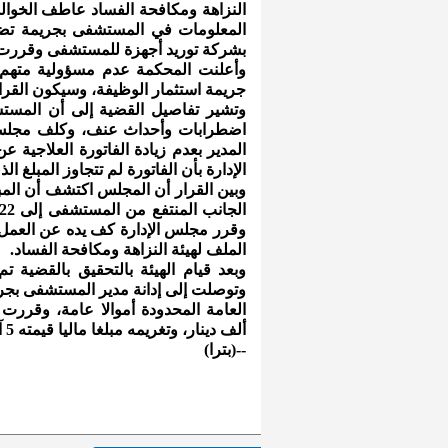
النزاهة ومكافحة الفساد عاطف الخوا
المعلومات في المستشفى بجريمة تض
بشركة توريد أجهزة للمستشفى وقررت تغريمه م
وأعلنت المحكمة عدم مسؤولية متهم ث
جريمة استثمار الوظيفة، وسيكون القرار
وتشير تفاصيل القضية إلى أن المس
اضطرابات وأحداث عنف، وكلف مجلس إد
الإدارة بأن الفاتورة لم تتجاوز المبلغ ا
وقرر مجلس الإدارة كف يده عن العمل، 
الملف لهيئة النزاهة ومكافحة الفساد.
وبعد قيام الهيئة بالتحقيق بالقضية ت
وتوصلت إلى إدانة مدير المستشفى بجري
ألف دينار، وتغريمه مبلغا ماليا قيمته 5 آلاف دينار.
--(بترا)