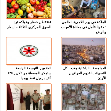
الملكة في يوم اللاجىء العالمي
3341طن خضار وفواكه ترد
: دعونا نتأمل في معاناة الأمهات
للسوق المركزي الثلاثاء - اسعار
والرضع
الدهامشة : الداخلية وفرت كل
العلاوين: التوسعة الرابعة
التسهيلات لقدوم العراقيين
ستمكن المصفاة من تكرير 120
للأردن
ألف برميل نفط يوميا