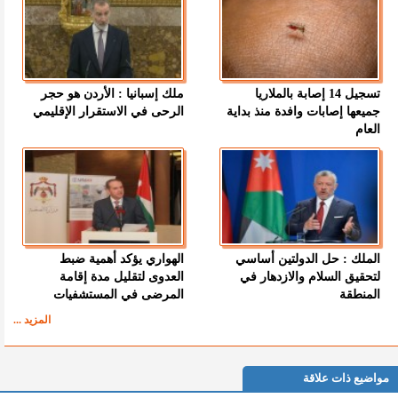
تسجيل 14 إصابة بالملاريا
ملك إسبانيا : الأردن هو حجر
جميعها إصابات وافدة منذ بداية
الرحى في الاستقرار الإقليمي
العام
الملك : حل الدولتين أساسي
الهواري يؤكد أهمية ضبط
لتحقيق السلام والازدهار في
العدوى لتقليل مدة إقامة
المنطقة
المرضى في المستشفيات
المزيد ...
مواضيع ذات علاقة