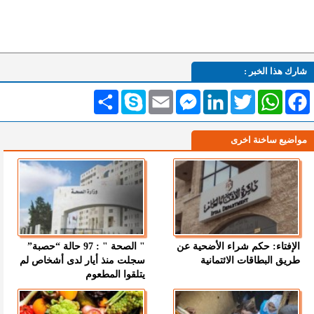
شارك هذا الخبر :
Facebook
WhatsApp
Twitter
LinkedIn
Messenger
Email
Skype
انشر
مواضيع ساخنة اخرى
الإفتاء: حكم شراء الأضحية عن
" الصحة " : 97 حالة “حصبة”
طريق البطاقات الائتمانية
سجلت منذ أيار لدى أشخاص لم
يتلقوا المطعوم