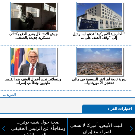
"الخارجية الأميركية" تدعو اسـ رائيل
جيش الاحتـ لال يقرر الدفع بكتائب
إلى "وقف العنف على ...
عسكرية جديدة بالضفة...
دورية تابعة لفـ اغنر الروسية في مالي
وينسلاند: ندين أعمال العنف ضد الفلسـ
تحتجز 21 موريتانيا...
طينيين ونطالب إسرا...
المزيد ...
اختيارات القراء
ضجة حول شبيه بوتين..
البيت الأبيض: أميركا لا تسعى
ومفاجأة عن الرئيس الحقيقي
لصراع مع إيران
لا يوجد مقالات
بين الصور الثلاث