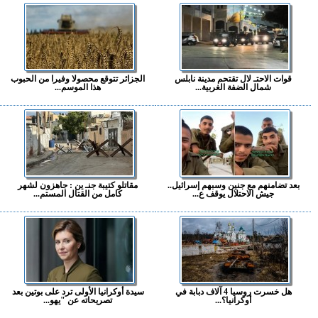
قوات الاحتـ لال تقتحم مدينة نابلس
الجزائر تتوقع محصولا وفيرا من الحبوب
شمال الضفة الغربية...
هذا الموسم...
بعد تضامنهم مع جنين وسبهم إسرائيل..
مقاتلو كتيبة جنـ ين : جاهزون لشهر
جيش الاحتلال يوقف ع...
كامل من القتال المستم...
هل خسرت روسيا 4 آلاف دبابة في
سيدة أوكرانيا الأولى ترد على بوتين بعد
أوكرانيا؟...
تصريحاته عن "يهو...