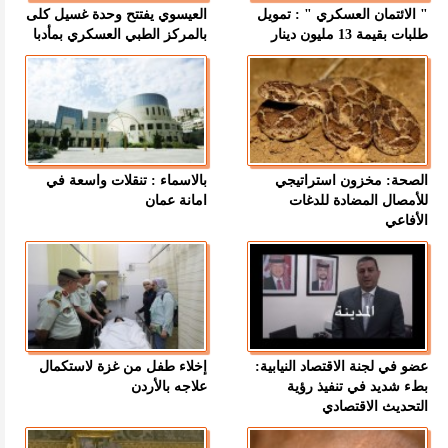
" الائتمان العسكري " : تمويل
العيسوي يفتتح وحدة غسيل كلى
طلبات بقيمة 13 مليون دينار
بالمركز الطبي العسكري بمأدبا
الصحة: مخزون استراتيجي
بالاسماء : تنقلات واسعة في
للأمصال المضادة للدغات
امانة عمان
الأفاعي
عضو في لجنة الاقتصاد النيابية:
إخلاء طفل من غزة لاستكمال
بطء شديد في تنفيذ رؤية
علاجه بالأردن
التحديث الاقتصادي