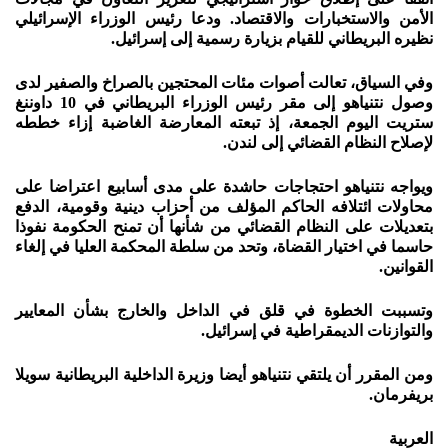
الأمن والاستخبارات والاقتصاد. ودعا رئيس الوزراء الإسرائيلي
نظيره البريطاني للقيام بزيارة رسمية إلى إسرائيل.
وفي السياق، تعالت أصوات مئات المحتجين بالصراخ والصفير لدى
وصول نتنياهو إلى مقر رئيس الوزراء البريطاني في 10 داوننغ
ستريت اليوم الجمعة، إذ تبعته المعارضة الغاضبة إزاء خططه
لإصلاح النظام القضائي إلى لندن.
ويواجه نتنياهو احتجاجات حاشدة على مدى أسابيع اعتراضا على
محاولات ائتلافه الحاكم المؤلف من أحزاب دينية وقومية، الدفع
بتعديلات على النظام القضائي من شأنها أن تمنح الحكومة نفوذا
حاسما في اختيار القضاة، وتحد من سلطة المحكمة العليا في إلغاء
القوانين.
وتسببت الخطوة في قلق في الداخل والخارج بشأن المعايير
والتوازنات الديمقراطية في إسرائيل.
ومن المقرر أن يلتقي نتنياهو أيضا وزيرة الداخلية البريطانية سويلا
بريفرمان.
العربية