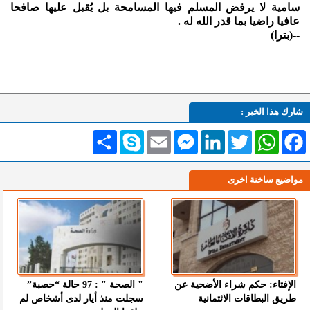
سامية لا يرفض المسلم فيها المسامحة بل يُقبل عليها صافحا
عافيا راضيا بما قدر الله له .
--(بترا)
شارك هذا الخبر :
Facebook
WhatsApp
Twitter
LinkedIn
Messenger
Email
Skype
انشر
مواضيع ساخنة اخرى
الإفتاء: حكم شراء الأضحية عن
" الصحة " : 97 حالة “حصبة”
طريق البطاقات الائتمانية
سجلت منذ أيار لدى أشخاص لم