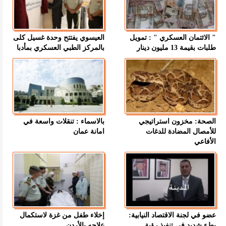
" الائتمان العسكري " : تمويل
العيسوي يفتتح وحدة غسيل كلى
طلبات بقيمة 13 مليون دينار
بالمركز الطبي العسكري بمأدبا
الصحة: مخزون استراتيجي
بالاسماء : تنقلات واسعة في
للأمصال المضادة للدغات
امانة عمان
الأفاعي
عضو في لجنة الاقتصاد النيابية:
إخلاء طفل من غزة لاستكمال
بطء شديد في تنفيذ رؤية
علاجه بالأردن