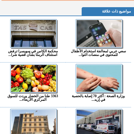
مواضيع ذات علاقة
سعي عربي لمعالجة استخدام الأطفال
محكمة الكاس في سويسرا ترفض
للمحتوى في منصات التوا...
استئناف الرمثا بشأن قضية شرا...
وزارة الصحة : أكثر 70 إصابة بالحصبة
3363 طنا من الخضار وردت للسوق
في إربد...
المركزي الأربعاء...