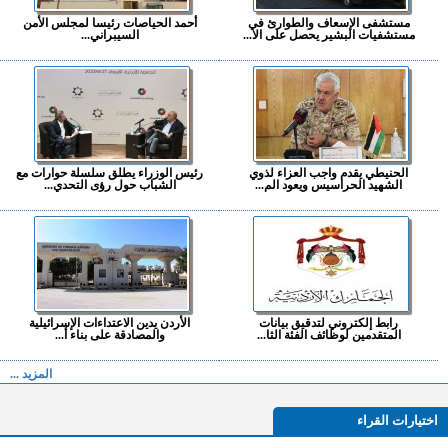
مستشفى الإسعاف والطوارئ في
أحمد الحياصات رئيسا لمجلس الأمن
مستشفيات البشير يحصل على الا...
السيبراني...
الحنيطي يقدم واجب العزاء لذوي
رئيس الوزراء يطلق سلسلة حوارات مع
الشهيد الحراسيس ويعود الم...
الشباب حول رؤى التحدي...
رابط إلكتروني لتدقيق بيانات
الأردن يدين الاعتداءات الإسرائيلية
المتقدمين لوظائف الفئة الثا...
والمصادقة على بناء أ...
المزيد ...
اختيارات القراء