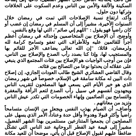
السكينة والألفة والأمن بين الناس وعدم السكوت على الخلافات
وتركها دون حلول.
وأكد، ارتفاع نسبة الإصلاحات التي تمت في رمضان خلال
السنوات الأخيرة، مشيراً إلى أن المسلم في رمضان إن غضب أو
كان راضياً فهو يقول : "اللهم إني صائم"، التي لها وقع بالنفس.
وأوضح، أن الإصلاح بين المتخاصمين وإحداثه في رمضان أعظم
أجراً للقائمين عليه وللأطراف التي تعفو وتسامح كرامة لله
ولرمضان، قائلا: "إن الله تعالى يضاعف الأجر للقائم بها
والمستجيب لها، وإذا كنا بصدد رأب الصدع والإصلاح بين الناس،
فإن من أوجب الواجبات هو الإصلاح بين فئات المجتمع الذي ينبغي
على عقلائه أن يحدثوا نوعا من التصالح بين فئاته.
وقال القاضي العشائري الشيخ طالب العودات الجازي، إن إصلاح
ذات البين له مكانة سامقة في الإسلام، خصوصاً في شهر رمضان
الذي هو خير الأيام التي يسعى فيها المصلحون لتقريب الناس
ويجهدون أنفسهم في سبيل رأب الصدع لتعم الرأفة والمغفرة
والتسامح بين الصائمين وإنهاء الخصومات التي تكدر عيش الناس
وتزيد من معاناتهم .
وأضاف، أن الصيام يهذب النفس ويجعل من الإنسان متسامحاً
راضياً وأكثر قبولا وهدوءاً وأقل حدة وعناداً، الأمر الذي يسهل على
المصلحين أن يجمعوا المتنازعين مستثمرين بهذا الشهر الفضيل،
مشيراً إلى قيمة عيد الفطر الروحانية عند الناس التي تشكّل
ضاغطاً عليهم لقبول الإصلاح قبل أن يأتي، موضحا أن للعيد مكانة