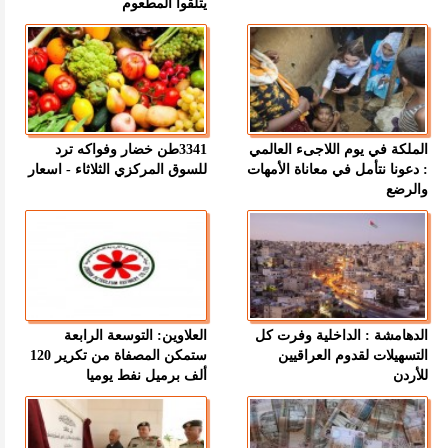
يتلقوا المطعوم
الملكة في يوم اللاجىء العالمي
3341طن خضار وفواكه ترد
: دعونا نتأمل في معاناة الأمهات
للسوق المركزي الثلاثاء - اسعار
والرضع
الدهامشة : الداخلية وفرت كل
العلاوين: التوسعة الرابعة
التسهيلات لقدوم العراقيين
ستمكن المصفاة من تكرير 120
للأردن
ألف برميل نفط يوميا