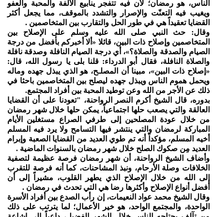
الناس، هو رمضان؛ لأن فيه تتفجر ينابيع الألفة والمحبة والعفو
ويغيب فيه التعنّت والإصرار والتشدد بالموقف، مما يجعل أكثر
القضايا تعقيداً هي في طور الحل والتقارب بين المتخاصمين .
وقال: حث النبي صلى الله عليه وسلم على الإصلاح بين
المتخاصمين وإصلاح ذات البين، قائلا «ألا أخبركم بأفضل من درجة
الصيام والصدقة والصلاة؟»، أي درجة الصيام النافلة وصدقة نافلة
والصلاة النافلة، فقال أبو الدرداء: قلنا بلى يا رسول الله، قال:
«إصلاح ذات البين»، مبينا أن المصلـح، هو الذي يبذل جهده وماله
ويحمل هموم الناس ويبذل جهده ليصلح بين المتخاصمين باحثا في
ذلك عن الأجر من الله وعن توطيد المحبة بين أفراد المجتمع.
بدوره، قال الشيخ أكرم النصر الرواحنة، "تعودنا على أن القضايا
العالقة والتي يصعب حلها اجتماعياً، يمكن حلها خلال شهر رمضان
من خلال عودة المصلحين إلى طرفي الصراع مستغلين الأيام
المباركة لرمضان والتي ينتشر فيها التسامح ولا يرد فيه المسلم
أخيه المسلم، مؤكداً أنه تم طوي العديد من القضايا الصعبة وإبرام
العديد مِن صكوك الصلح خلال شهر رمضان بالسنوات الماضية .
وأضاف الشيخ الرواحنة، أن شهر رمضان فرصة عظيمة لتصفية
الخلافات وصلة الأرحام، ونبذ المشاحنات، كما أنه فرصة للتقرب
إلى الله من خلال الإصلاح الذي يطهر القلوب، مشيراً إلى أن
أفضل أنواع الإصلاح وأكثرها رضا هي التي تحدث في رمضان .
وقال الشيخ محمد عواد النعيمات، إن رأب الصدع بين أفراد الأسرة
الواحدة، والمجتمع الواحد، هو خير الأعمال؛ لما يترتب على ذلك
من تآلف يحتاجه الناس خلال الشهر الفضيل، داعياً إلى إشاعة