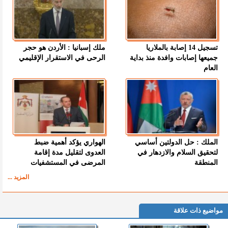
تسجيل 14 إصابة بالملاريا
ملك إسبانيا : الأردن هو حجر
جميعها إصابات وافدة منذ بداية
الرحى في الاستقرار الإقليمي
العام
الملك : حل الدولتين أساسي
الهواري يؤكد أهمية ضبط
لتحقيق السلام والازدهار في
العدوى لتقليل مدة إقامة
المنطقة
المرضى في المستشفيات
المزيد ...
مواضيع ذات علاقة