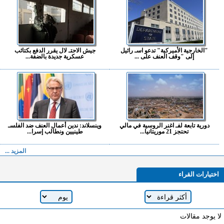
"الخارجية الأميركية" تدعو اسـ رائيل
جيش الاحتـ لال يقرر الدفع بكتائب
إلى "وقف العنف على ...
عسكرية جديدة بالضفة...
دورية تابعة لفـ اغنر الروسية في مالي
وينسلاند: ندين أعمال العنف ضد الفلسـ
تحتجز 21 موريتانيا...
طينيين ونطالب إسرا...
المزيد ...
اختيارات القراء
لا يوجد مقالات