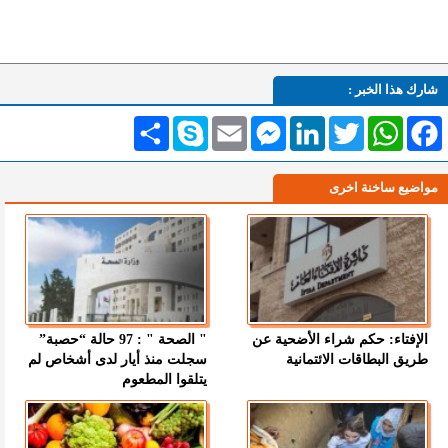
شارك هذا الخبر :
Facebook
WhatsApp
Twitter
LinkedIn
Messenger
Email
Skype
انشر
مواضيع ساخنة اخرى
الإفتاء: حكم شراء الأضحية عن
" الصحة " : 97 حالة “حصبة”
طريق البطاقات الائتمانية
سجلت منذ أيار لدى أشخاص لم
يتلقوا المطعوم