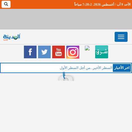
الأحد 9 آب / أغسطس 2026. 7:28:3 صباحاً
Toggle
navigation
اخر اﻷخبار
السطر الأخير...من أجل السطر الأول