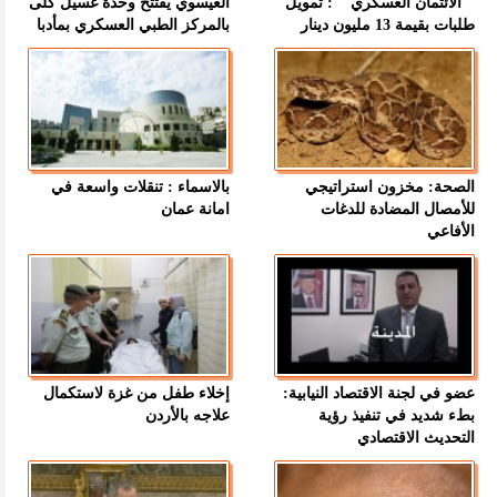
" الائتمان العسكري " : تمويل
العيسوي يفتتح وحدة غسيل كلى
طلبات بقيمة 13 مليون دينار
بالمركز الطبي العسكري بمأدبا
الصحة: مخزون استراتيجي
بالاسماء : تنقلات واسعة في
للأمصال المضادة للدغات
امانة عمان
الأفاعي
عضو في لجنة الاقتصاد النيابية:
إخلاء طفل من غزة لاستكمال
بطء شديد في تنفيذ رؤية
علاجه بالأردن
التحديث الاقتصادي