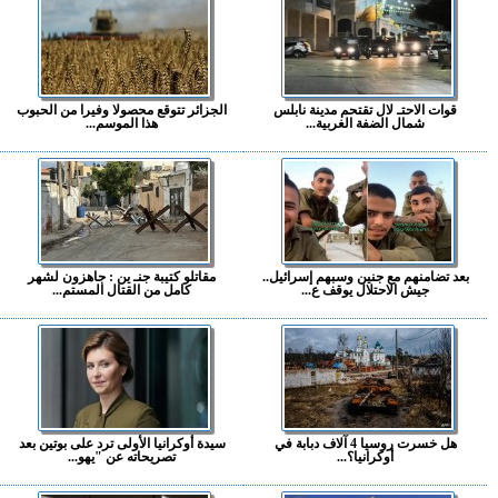
قوات الاحتـ لال تقتحم مدينة نابلس
الجزائر تتوقع محصولا وفيرا من الحبوب
شمال الضفة الغربية...
هذا الموسم...
بعد تضامنهم مع جنين وسبهم إسرائيل..
مقاتلو كتيبة جنـ ين : جاهزون لشهر
جيش الاحتلال يوقف ع...
كامل من القتال المستم...
هل خسرت روسيا 4 آلاف دبابة في
سيدة أوكرانيا الأولى ترد على بوتين بعد
أوكرانيا؟...
تصريحاته عن "يهو...