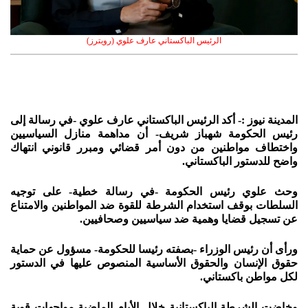
الرئيس الباكستاني عارف علوي (رويترز)
المدينة نيوز :- أكد الرئيس الباكستاني عارف علوي -في رسالة إلى
رئيس الحكومة شهباز شريف- أن مداهمة منازل السياسيين
واختطاف مواطنين من دون أمر قضائي ومبرر قانوني انتهاك
واضح للدستور الباكستاني.
وحث علوي رئيس الحكومة -في رسالة خطية- على توجيه
السلطات بوقف استخدام الشرطة للقوة ضد المواطنين والامتناع
عن تسجيل قضايا وهمية ضد سياسيين وصحافيين.
ورأى أن رئيس الوزراء -بصفته رئيسا للحكومة- مسؤول عن حماية
حقوق الإنسان والحقوق الأساسية المنصوص عليها في الدستور
لكل مواطن باكستاني.
وخاضت الشرطة الباكستانية خلال الأيام الماضية مواجهات قوية