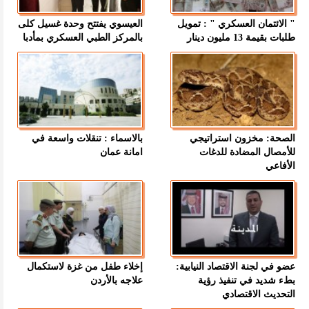
" الائتمان العسكري " : تمويل
العيسوي يفتتح وحدة غسيل كلى
طلبات بقيمة 13 مليون دينار
بالمركز الطبي العسكري بمأدبا
الصحة: مخزون استراتيجي
بالاسماء : تنقلات واسعة في
للأمصال المضادة للدغات
امانة عمان
الأفاعي
عضو في لجنة الاقتصاد النيابية:
إخلاء طفل من غزة لاستكمال
بطء شديد في تنفيذ رؤية
علاجه بالأردن
التحديث الاقتصادي