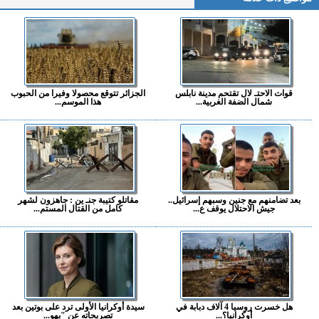
قوات الاحتـ لال تقتحم مدينة نابلس
الجزائر تتوقع محصولا وفيرا من الحبوب
شمال الضفة الغربية...
هذا الموسم...
بعد تضامنهم مع جنين وسبهم إسرائيل..
مقاتلو كتيبة جنـ ين : جاهزون لشهر
جيش الاحتلال يوقف ع...
كامل من القتال المستم...
هل خسرت روسيا 4 آلاف دبابة في
سيدة أوكرانيا الأولى ترد على بوتين بعد
أوكرانيا؟...
تصريحاته عن "يهو...