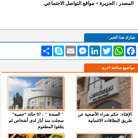
المصدر : الجزيرة + مواقع التواصل الاجتماعي
شارك هذا الخبر :
Facebook
WhatsApp
Twitter
LinkedIn
Messenger
Email
Skype
انشر
مواضيع ساخنة اخرى
الإفتاء: حكم شراء الأضحية عن
" الصحة " : 97 حالة “حصبة”
طريق البطاقات الائتمانية
سجلت منذ أيار لدى أشخاص لم
يتلقوا المطعوم