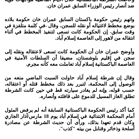
ضد أنصار رئيس الوزراء السابق عمران خان.
واتهم رئيس حكومة باكستان السابق عمران خان حكومة بلاده
بوضع مخطط لاغتياله أو نقله للسجن، وقال -في كلمة متلفزة في
وقت سابق- إن الحكومة كانت تسعى لتنفيذ المخطط في أثناء
انتقاله من لاهور إلى العاصمة إسلام آباد.
وأوضح عمران خان أن الحكومة كانت تسعى لاعتقاله ونقله إلى
سجن في إقليم بلوشستان، مضيفا أن السلطات الأمنية في
العاصمة الباكستانية إسلام آباد تعاملت معه كأنه مجرم.
وقال إن شرطة إسلام آباد حاولت السبت الماضي منعه من
الوصول إلى المحكمة، لتبرر بعد ذلك مخطط قتله أو اعتقاله،
حسب قوله، وإنه لم يغادر سيارته قط في حين كانت الشرطة
تطلق الغاز المسيل للدموع على قافلته وأنصاره.
كما أكد رئيس الحكومة الباكستانية السابقة أنه لم يرفض المثول
أمام المحكمة الابتدائية في إسلام آباد يوم 18 مارس/آذار الجاري
وكان قدم تعهدا بذلك، ورأى أن حديث الشرطة عن مصادرة
أسلحة وذخائر وقنابل من بيته "كذب".