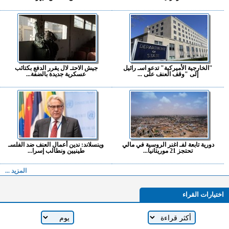
"الخارجية الأميركية" تدعو اسـ رائيل
جيش الاحتـ لال يقرر الدفع بكتائب
إلى "وقف العنف على ...
عسكرية جديدة بالضفة...
دورية تابعة لفـ اغنر الروسية في مالي
وينسلاند: ندين أعمال العنف ضد الفلسـ
تحتجز 21 موريتانيا...
طينيين ونطالب إسرا...
المزيد ...
اختيارات القراء