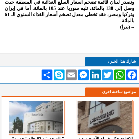
وتصدر لبنان قائمة تضخم أسعار السلع الغذائية في المنطقة حيث
وصل إلى 138 بالمائة، تليه سوريا عند 105 بالمائة. أما في إيران
وتركيا ومصر، فقد تخطى معدل تضخم أسعار الغذاء السنوي الـ 61
بالمائة.
-- (بترا)
شارك هذا الخبر :
Facebook
WhatsApp
Twitter
LinkedIn
Messenger
Email
Skype
انشر
مواضيع ساخنة اخرى
الإفتاء: حكم شراء الأضحية عن
" الصحة " : 97 حالة “حصبة”