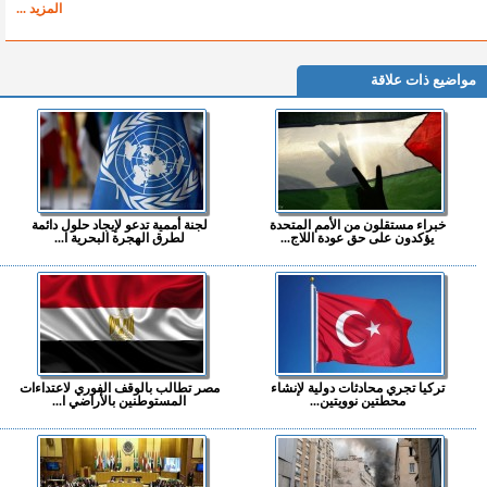
المزيد ...
مواضيع ذات علاقة
خبراء مستقلون من الأمم المتحدة
لجنة أممية تدعو لإيجاد حلول دائمة
يؤكدون على حق عودة اللاج...
لطرق الهجرة البحرية ا...
تركيا تجري محادثات دولية لإنشاء
مصر تطالب بالوقف الفوري لاعتداءات
محطتين نوويتين...
المستوطنين بالأراضي ا...