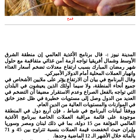
قمح
المدينة نيوز :- قال برنامج الأغذية العالمي إن منطقة الشرق
الأوسط وشمال أفريقيا تواجه أزمة أمن غذائي متفاقمة مع حلول
شهر رمضان المبارك بسبب ارتفاع معدلات تضخم أسعار الغذاء
وانهيار العملات المحلية أمام الدولار الأميركي.
وقال البرنامج في بيان أن الارتفاع يؤثر على ملايين الأشخاص في
جميع أنحاء المنطقة، ولا سيما أولئك الذين يعيشون في البلدان
التي تواجه بالفعل الصراع وعدم الاستقرار مضيفا أن التضخم في
العديد من الدول وصل إلى مستويات خطيرة في ظل عجز خانق
في الموازنات والمستويات العالية من الدين العام.
ووفقاً لبيانات البرنامج في شباط ، فإن أربع دول في المنطقة
موجودة على قائمة مراقبة العملات الخاصة ببرنامج الأغذية
العالمي المؤلفة من 15 دولة، بما في ذلك لبنان ومصر وسوريا
وإيران حيث انخفضت قيمة العملات بنسبة تتراوح بين 45 و 71
بالمائة خلال الأشهر الـ 12 الماضية وحدها.