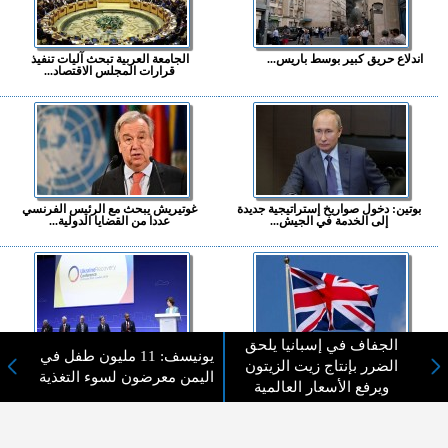
اندلاع حريق كبير بوسط باريس...
الجامعة العربية تبحث آليات تنفيذ
قرارات المجلس الاقتصاد...
بوتين: دخول صواريخ إستراتيجية جديدة
غوتيريش يبحث مع الرئيس الفرنسي
إلى الخدمة في الجيش...
عددا من القضايا الدولية...
الجفاف في إسبانيا يلحق
يونيسف: 11 مليون طفل في
القبض على رجل طعن شخصين في
تعهدات دولية بمليارات الدولارات لإعادة
الضرر بإنتاج زيت الزيتون
أحد مستشفيات لندن...
إعمار أوكرانيا...
اليمن معرضون لسوء التغذية
ويرفع الأسعار العالمية
المزيد ...