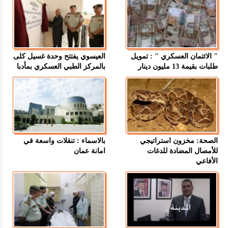
" الائتمان العسكري " : تمويل
العيسوي يفتتح وحدة غسيل كلى
طلبات بقيمة 13 مليون دينار
بالمركز الطبي العسكري بمأدبا
الصحة: مخزون استراتيجي
بالاسماء : تنقلات واسعة في
للأمصال المضادة للدغات
امانة عمان
الأفاعي