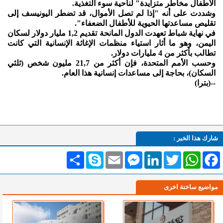
الأطفال مخاطر متزايدة" لناحية سوء التغذية.
وشددت على أنه "إذا لم تصل الأموال، قد تضطر اليونيسف إلى
تقليص مساعدتها الحيوية للأطفال الضعفاء".
في نهاية شباط تعهدت الدول المانحة تقديم 1,2 مليار دولار لسكان
اليمن، وهو ما أثار استياء منظمات الإغاثة الإنسانية التي كانت
تطالب بأكثر من 4 مليارات دولار.
وحسب الأمم المتحدة، فإن أكثر من 21,7 مليون شخص (ثلثي
السكان)، بحاجة إلى مساعدات إنسانية هذا العام.
--(بترا)
شارك هذا الخبر :
Facebook
WhatsApp
Twitter
LinkedIn
Messenger
Email
Skype
انشر
مواضيع ساخنة اخرى