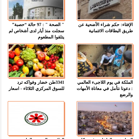
الإفتاء: حكم شراء الأضحية عن
" الصحة " : 97 حالة “حصبة”
طريق البطاقات الائتمانية
سجلت منذ أيار لدى أشخاص لم
يتلقوا المطعوم
الملكة في يوم اللاجىء العالمي
3341طن خضار وفواكه ترد
: دعونا نتأمل في معاناة الأمهات
للسوق المركزي الثلاثاء - اسعار
والرضع