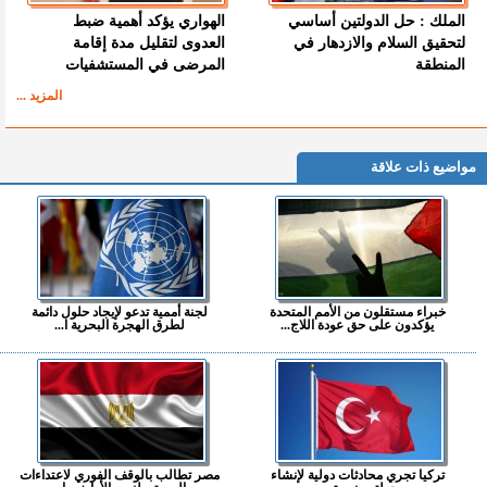
الملك : حل الدولتين أساسي
الهواري يؤكد أهمية ضبط
لتحقيق السلام والازدهار في
العدوى لتقليل مدة إقامة
المنطقة
المرضى في المستشفيات
المزيد ...
مواضيع ذات علاقة
خبراء مستقلون من الأمم المتحدة
لجنة أممية تدعو لإيجاد حلول دائمة
يؤكدون على حق عودة اللاج...
لطرق الهجرة البحرية ا...
تركيا تجري محادثات دولية لإنشاء
مصر تطالب بالوقف الفوري لاعتداءات