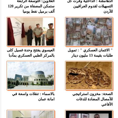
الدهامشة : الداخلية وفرت كل
العلاوين: التوسعة الرابعة
التسهيلات لقدوم العراقيين
ستمكن المصفاة من تكرير 120
للأردن
ألف برميل نفط يوميا
" الائتمان العسكري " : تمويل
العيسوي يفتتح وحدة غسيل كلى
طلبات بقيمة 13 مليون دينار
بالمركز الطبي العسكري بمأدبا
الصحة: مخزون استراتيجي
بالاسماء : تنقلات واسعة في
للأمصال المضادة للدغات
امانة عمان
الأفاعي