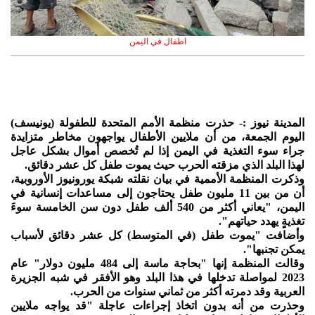
اطفال في اليمن
المدينة نيوز :- حذرت منظمة الأمم المتحدة للطفولة (يونيسف)
اليوم الجمعة، من أن ملايين الأطفال يواجهون مخاطر متزايدة
جراء سوء التغذية في اليمن إذا لم تُخصص أموال بشكل عاجل
لهذا البلد الذي مزقته الحرب حيث يموت طفل كل عشر دقائق.
وذكرت المنظمة الأممية في بيان نقلته شبكة يورونيوز الأوروبية،
أن من بين 11 مليون طفل يحتاجون إلى مساعدات إنسانية في
اليمن، "يعاني أكثر من 540 ألف طفل دون سن الخامسة سوءَ
تغذيةٍ يهدد حياتهم".
وأضافت "يموت طفل (في المتوسط) كل عشر دقائق لأسباب
يمكن تجنبها".
وقالت المنظمة إنها "بحاجة ماسة إلى 484 مليون دولار" عام
2023 لمواصلة تدخلها في هذا البلد وهو الأفقر في شبه الجزيرة
العربية وقد دمرته أكثر من ثماني سنوات من الحرب.
وحذرت من أنه بدون اتخاذ إجراءات عاجلة "قد يواجه ملايين