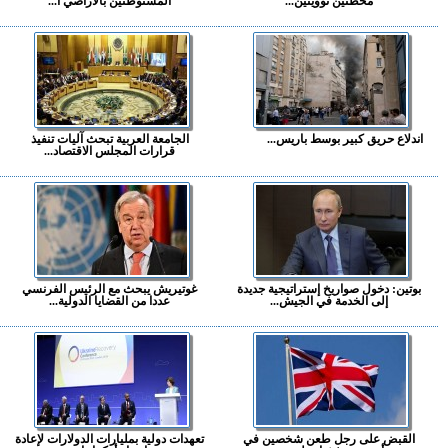
محطتين نوويتين...
المستوطنين بالأراضي ا...
اندلاع حريق كبير بوسط باريس...
الجامعة العربية تبحث آليات تنفيذ
قرارات المجلس الاقتصاد...
بوتين: دخول صواريخ إستراتيجية جديدة
غوتيريش يبحث مع الرئيس الفرنسي
إلى الخدمة في الجيش...
عددا من القضايا الدولية...
القبض على رجل طعن شخصين في
تعهدات دولية بمليارات الدولارات لإعادة