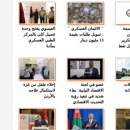
وسعة
" الائتمان العسكري "
العيسوي يفتتح وحدة
ن
: تمويل طلبات بقيمة
غسيل كلى بالمركز
كرير
13 مليون دينار
الطبي العسكري
ميل نفط
بمأدبا
لات
عضو في لجنة
إخلاء طفل من غزة
نة
الاقتصاد النيابية: بطء
لاستكمال علاجه
شديد في تنفيذ رؤية
بالأردن
التحديث الاقتصادي