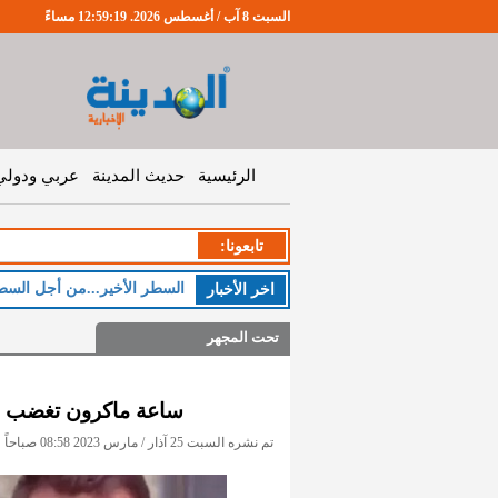
السبت 8 آب / أغسطس 2026. 12:59:20 مساءً
الرئيسية
حديث المدينة
عربي ودولي
تابعونا:
ال
اخر اﻷخبار
تحت المجهر
ساعة ماكرون تغضب الف
تم نشره السبت 25 آذار / مارس 2023 08:58 صباحاً