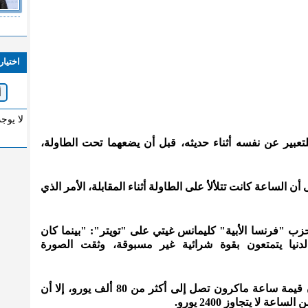
اختيار
لا يوج
عبير عن نفسه أثناء حديثه، قبل أن يضعهما تحت الطاولة،
الساعة كانت تتلألأ على الطاولة أثناء المقابلة، الأمر الذي
 حزب "فرنسا الأبية" كليمانس غيتي على "تويتر": "بينما كان
نيا يتمتعون بقوة شرائية غير مسبوقة، وثقت الصورة
وزعم عدد من رواد مواقع التواصل أن قيمة ساعة ماكرون تصل إلى أكثر من 80 ألف يورو، إلا أن
ة لا يتجاوز 2400 يورو.