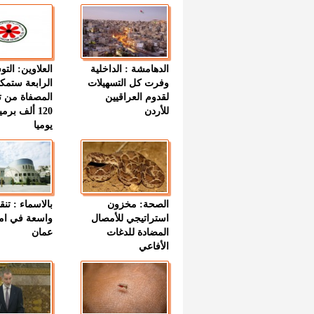
الدهامشة : الداخلية
العلاوين: الت
وفرت كل التسهيلات
الرابعة ستمك
لقدوم العراقيين
المصفاة من ت
للأردن
120 ألف بر
يوميا
الصحة: مخزون
بالاسماء : تنق
استراتيجي للأمصال
واسعة في اما
المضادة للدغات
عمان
الأفاعي