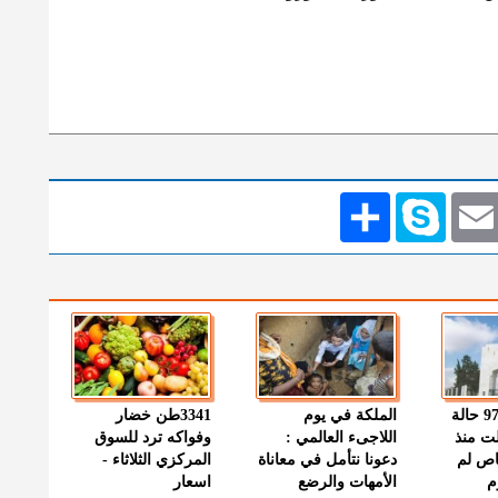
Emai
Skype
انشر
" الصحة " : 97 حالة
الملكة في يوم
3341طن خضار
ت منذ
اللاجىء العالمي :
وفواكه ترد للسوق
اص لم
دعونا نتأمل في معاناة
المركزي الثلاثاء -
م
الأمهات والرضع
اسعار