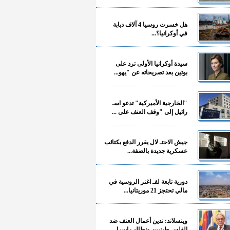
هل خسرت روسيا 4 آلاف دبابة
في أوكرانيا؟...
سيدة أوكرانيا الأولى ترد على
بوتين بعد تصريحاته عن "يهو...
"الخارجية الأميركية" تدعو اسـ
رائيل إلى "وقف العنف على ...
جيش الاحتـ لال يقرر الدفع بكتائب
عسكرية جديدة بالضفة...
دورية تابعة لفـ اغنر الروسية في
مالي تحتجز 21 موريتانيا...
وينسلاند: ندين أعمال العنف ضد
الفلسـ طينيين ونطالب إسرا...