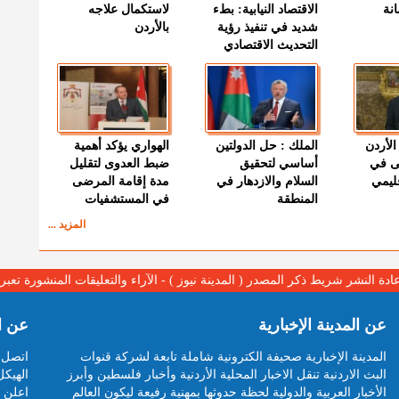
نة
الاقتصاد النيابية: بطء
لاستكمال علاجه
شديد في تنفيذ رؤية
بالأردن
التحديث الاقتصادي
الأردن
الملك : حل الدولتين
الهواري يؤكد أهمية
ى في
أساسي لتحقيق
ضبط العدوى لتقليل
قليمي
السلام والازدهار في
مدة إقامة المرضى
المنطقة
في المستشفيات
المزيد ...
عادة النشر شريط ذكر المصدر ( المدينة نيوز ) - الآراء والتعليقات المنشورة تع
عن المدينة الإخبارية
عن ا
المدينة الإخبارية صحيفة الكترونية شاملة تابعة لشركة قنوات
اتصل ب
البث الاردنية تنقل الاخبار المحلية الأردنية وأخبار فلسطين وأبرز
الهيكل
الأخبار العربية والدولية لحظة حدوثها بمهنية رفيعة ليكون العالم
اعلن م