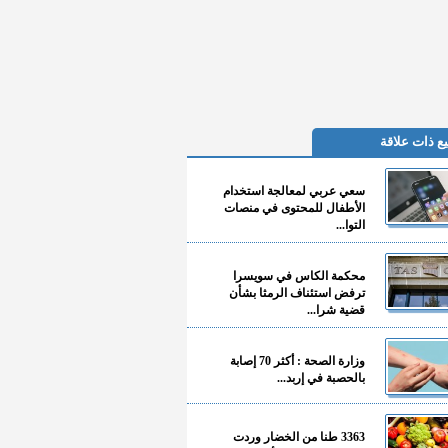
ع ذات علاقة
سعي عربي لمعالجة استخدام
الأطفال للمحتوى في منصات
التوا...
محكمة الكاس في سويسرا
ترفض استئناف الرمثا بشأن
قضية شرا...
وزارة الصحة : أكثر 70 إصابة
بالحصبة في إربد...
3363 طنا من الخضار وردت