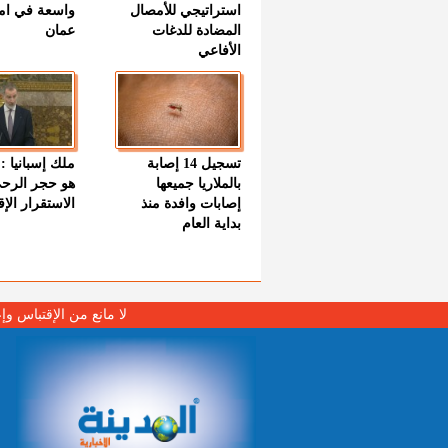
استراتيجي للأمصال
واسعة في اما
المضادة للدغات
عمان
الأفاعي
تسجيل 14 إصابة
ملك إسبانيا : 
بالملاريا جميعها
هو حجر الرح
إصابات وافدة منذ
الاستقرار الإ
بداية العام
لا مانع من الإقتباس وإ