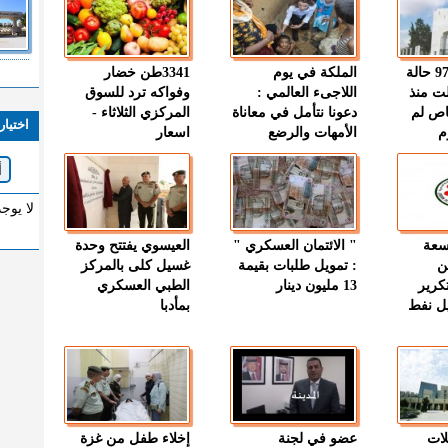
" الصحة " : 97 حالة
الملكة في يوم
3341طن خضار
ت منذ
اللاجىء العالمي :
وفواكه ترد للسوق
اص لم
دعونا نتأمل في معاناة
المركزي الثلاثاء -
اختيار
م
الأمهات والرضع
اسعار
لا يوج
وسعة
" الائتمان العسكري "
العيسوي يفتتح وحدة
ن
: تمويل طلبات بقيمة
غسيل كلى بالمركز
كرير
13 مليون دينار
الطبي العسكري
ميل نفط
بمأدبا
لات
عضو في لجنة
إخلاء طفل من غزة