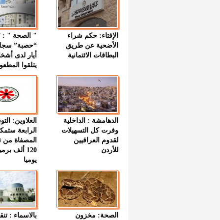
الإفتاء: حكم شراء
الأضحية عن طريق
“حصبة” سجل
البطاقات الائتمانية
أيار لدى أشخ
يتلقوا المطعو
الدهامشة : الداخلية
العلاوين: الت
وفرت كل التسهيلات
الرابعة ستمك
لقدوم العراقيين
المصفاة من ت
للأردن
120 ألف بر
يوميا
الصحة: مخزون
بالاسماء : تنق