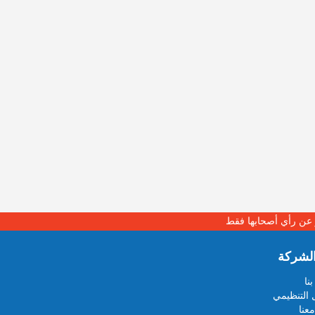
بر عن رأي أصحابها فقط
لشركة
نا
 التنظيمي
عنا