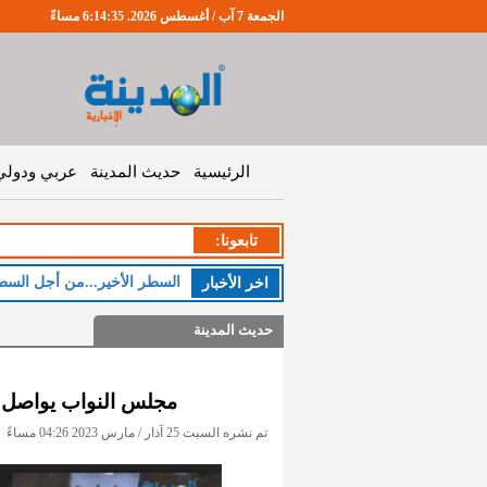
الجمعة 7 آب / أغسطس 2026. 6:14:36 مساءً
الرئيسية
حديث المدينة
عربي ودولي
تابعونا:
السطر الأخير...من أجل السط
اخر اﻷخبار
حديث المدينة
مجلس النواب يواصل م
تم نشره السبت 25 آذار / مارس 2023 04:26 مساءً