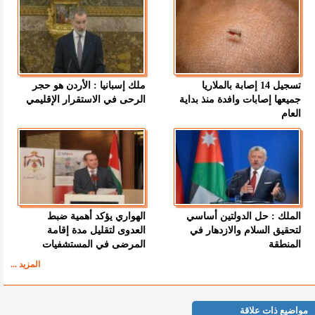
تسجيل 14 إصابة بالملاريا
ملك إسبانيا : الأردن هو حجر
جميعها إصابات وافدة منذ بداية
الرحى في الاستقرار الإقليمي
العام
الملك : حل الدولتين أساسي
الهواري يؤكد أهمية ضبط
لتحقيق السلام والازدهار في
العدوى لتقليل مدة إقامة
المنطقة
المرضى في المستشفيات
المزيد ...
مواضيع ذات علاقة