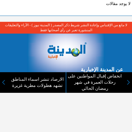
لا يوجد مقالات
لا مانع من الإقتباس وإعادة النشر شريط ذكر المصدر ( المدينة نيوز ) - الآراء والتعليقات
المنشورة تعبر عن رأي أصحابها فقط
عن المدينة الإخبارية
انخفاض إقبال المواطنين على
الارصاد تنشر اسماء المناطق
المدينة الإخبارية صحيفة الكترونية شاملة تابعة لشركة قنوات البث
رحلات العمرة في شهر
تشهد هطولات مطرية غزيرة
الاردنية تنقل الاخبار المحلية الأردنية وأخبار فلسطين وأبرز الأخبار
رمضان الحالي
العربية والدولية لحظة حدوثها بمهنية رفيعة ليكون العالم بما يجري
فيه وحوله بين يديكم بالكلمة والصورة من مصادرها الحقيقية.
عن الشركة
اتصل بنا
الهيكل التنظيمي