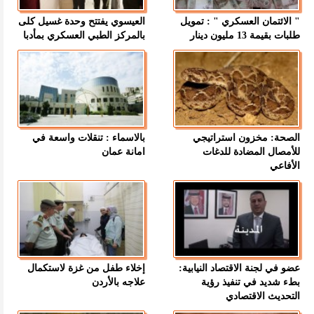
" الائتمان العسكري " : تمويل
العيسوي يفتتح وحدة غسيل كلى
طلبات بقيمة 13 مليون دينار
بالمركز الطبي العسكري بمأدبا
الصحة: مخزون استراتيجي
بالاسماء : تنقلات واسعة في
للأمصال المضادة للدغات
امانة عمان
الأفاعي
عضو في لجنة الاقتصاد النيابية:
إخلاء طفل من غزة لاستكمال
بطء شديد في تنفيذ رؤية
علاجه بالأردن
التحديث الاقتصادي