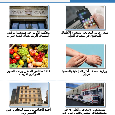
سعي عربي لمعالجة استخدام الأطفال
محكمة الكاس في سويسرا ترفض
للمحتوى في منصات التوا...
استئناف الرمثا بشأن قضية شرا...
وزارة الصحة : أكثر 70 إصابة بالحصبة
3363 طنا من الخضار وردت للسوق
في إربد...
المركزي الأربعاء...
مستشفى الإسعاف والطوارئ في
أحمد الحياصات رئيسا لمجلس الأمن
مستشفيات البشير يحصل على الا...
السيبراني...