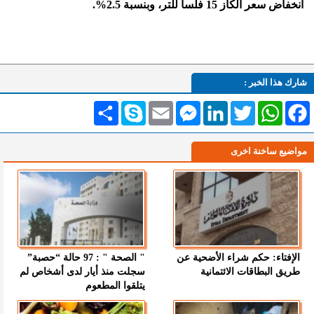
انخفاض سعر الكاز 15 فلسا للتر، وبنسبة 2.5%.
شارك هذا الخبر :
Facebook
WhatsApp
Twitter
LinkedIn
Messenger
Email
Skype
انشر
مواضيع ساخنة اخرى
الإفتاء: حكم شراء الأضحية عن
" الصحة " : 97 حالة “حصبة”
طريق البطاقات الائتمانية
سجلت منذ أيار لدى أشخاص لم
يتلقوا المطعوم