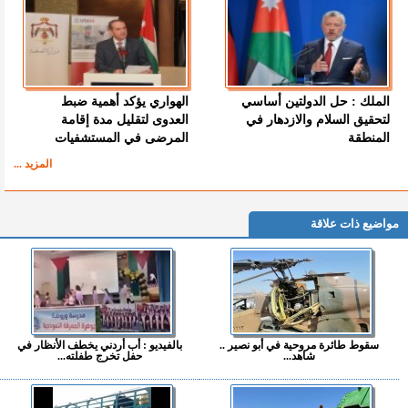
الملك : حل الدولتين أساسي
الهواري يؤكد أهمية ضبط
لتحقيق السلام والازدهار في
العدوى لتقليل مدة إقامة
المنطقة
المرضى في المستشفيات
المزيد ...
مواضيع ذات علاقة
سقوط طائرة مروحية في أبو نصير ..
بالفيديو : أب أردني يخطف الأنظار في
شاهد...
حفل تخرج طفلته...