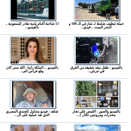
حملة تنظيف شاملة لـ شارعي الـ 100 و
15 شاحنة أغنام بلدية تغادر للسعودية ..
البحر الميت .. فيدي...
بالفيديو...
بالفيديو : طفل ينقذ شقيقه من الغرق
بالفيديو ... الملكة رانيا : الله ستر كان
في جرش...
وقع فراس الم...
بالفيديو والصور : القبض على تجار
شاهد : فيديو متداول للجندي المصري
مخدرات ومروجين خلال 2...
الذي نفذ عملية على ال...