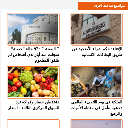
مواضيع ساخنة اخرى
الإفتاء: حكم شراء الأضحية عن
" الصحة " : 97 حالة “حصبة”
طريق البطاقات الائتمانية
سجلت منذ أيار لدى أشخاص لم
يتلقوا المطعوم
الملكة في يوم اللاجىء العالمي
3341طن خضار وفواكه ترد
: دعونا نتأمل في معاناة الأمهات
للسوق المركزي الثلاثاء - اسعار
والرضع