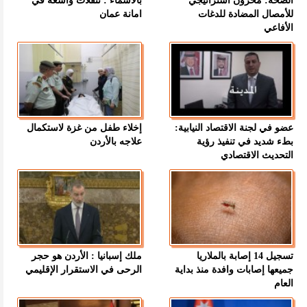
الصحة: مخزون استراتيجي
بالاسماء : تنقلات واسعة في
للأمصال المضادة للدغات
امانة عمان
الأفاعي
عضو في لجنة الاقتصاد النيابية:
إخلاء طفل من غزة لاستكمال
بطء شديد في تنفيذ رؤية
علاجه بالأردن
التحديث الاقتصادي
تسجيل 14 إصابة بالملاريا
ملك إسبانيا : الأردن هو حجر
جميعها إصابات وافدة منذ بداية
الرحى في الاستقرار الإقليمي
العام