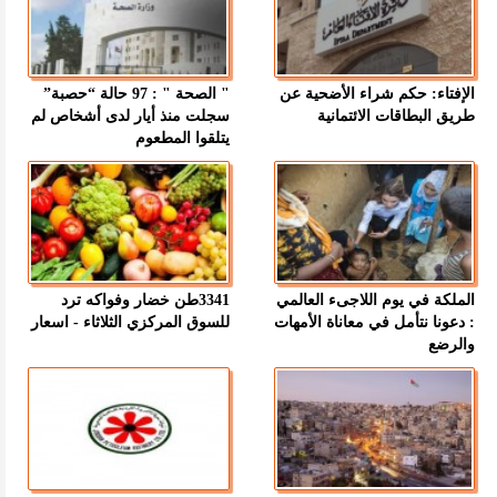
الإفتاء: حكم شراء الأضحية عن
" الصحة " : 97 حالة “حصبة”
طريق البطاقات الائتمانية
سجلت منذ أيار لدى أشخاص لم
يتلقوا المطعوم
الملكة في يوم اللاجىء العالمي
3341طن خضار وفواكه ترد
: دعونا نتأمل في معاناة الأمهات
للسوق المركزي الثلاثاء - اسعار
والرضع