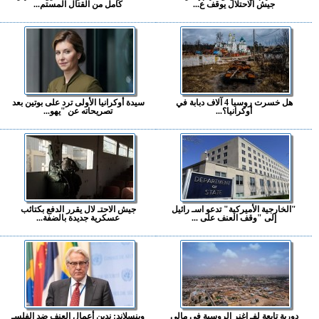
جيش الاحتلال يوقف ع...
كامل من القتال المستم...
هل خسرت روسيا 4 آلاف دبابة في
سيدة أوكرانيا الأولى ترد على بوتين بعد
أوكرانيا؟...
تصريحاته عن "يهو...
"الخارجية الأميركية" تدعو اسـ رائيل
جيش الاحتـ لال يقرر الدفع بكتائب
إلى "وقف العنف على ...
عسكرية جديدة بالضفة...
دورية تابعة لفـ اغنر الروسية في مالي
وينسلاند: ندين أعمال العنف ضد الفلسـ