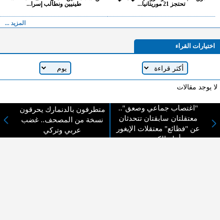
تحتجز 21 موريتانيا...
طينيين ونطالب إسرا...
المزيد ...
اختيارات القراء
لا يوجد مقالات
"اغتصاب جماعي وصعق"..
متطرفون بالدنمارك يحرقون
معتقلتان سابقتان تتحدثان
نسخة من المصحف.. غضب
لا مانع من الإقتباس وإعادة النشر شريط ذكر المصدر ( المدينة نيوز ) - الآراء والتعليقات
عن "فظائع" معتقلات الإيغور
عربي وتركي
المنشورة تعبر عن رأي أصحابها فقط
أمام الكونغرس
عن المدينة الإخبارية
المدينة الإخبارية صحيفة الكترونية شاملة تابعة لشركة قنوات البث