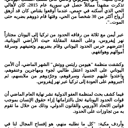
تذكرت مشهداً مماثلاً حصل في سورية عام 2015، كان لأهالي
الحي الذي أسكنه في حمص، عندما أوقعوا بقناص كان قد أزهق
أرواح أكثر من 30 شخصاً من الحي، وقتها قام ذووهم بضربه حتى
الموت..".
عبر أيمن مع ثلاثة من رفاقه الحدود من تركيا إلى اليونان مجتازاً
نهر إيفروس، وعلى الضفة المقابلة حيث الأراضي اليونانية،
اعترضهم حرس الحدود اليوناني وقام بضربهم وتعنيفهم وسرقة
أموالهم وهواتفهم.
وكشفت منظمة "هيومن رايتس ووتش" الشهر الماضي، أن الأمن
اليوناني على الحدود اعتقل طالبي لجوء ومهاجرين وعنفوهم،
واعتدوا عليهم جنسيا، وسرقوهم، وجرّدوهم من ملابسهم، ثم
أجبروهم على العودة إلى تركيا عبر نهر إيفروس.
فيما كشف بحث لمنظمة العفو الدولية نشر نهاية العام الماضي أن
قوات الحدود اليونانية تخل بالتزاماتها إزاء حقوق الإنسان بموجب
قوانين الاتحاد الأوروبي والقانون الدولي، وذلك من خلال ما تقوم
به من تجاوزات على الحدود.
وأردف مكية: "كل ما نطلبه منهم، هو إفساح المجال لنا في