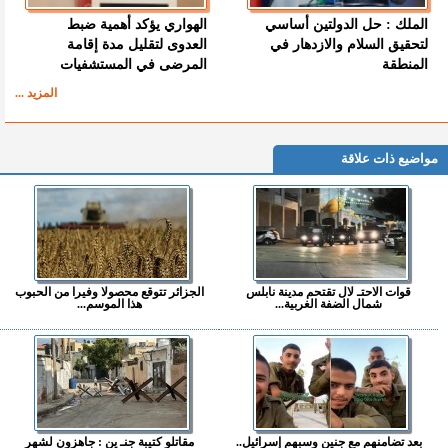
الملك : حل الدولتين أساسي
الهواري يؤكد أهمية ضبط
لتحقيق السلام والازدهار في
العدوى لتقليل مدة إقامة
المنطقة
المرضى في المستشفيات
المزيد ...
مواضيع ذات علاقة
قوات الاحتـ لال تقتحم مدينة نابلس
الجزائر تتوقع محصولا وفيرا من الحبوب
شمال الضفة الغربية...
هذا الموسم...
بعد تضامنهم مع جنين وسبهم إسرائيل..
مقاتلو كتيبة جنـ ين : جاهزون لشهر