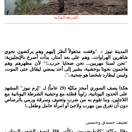
الشرطة اليونانية
المدينة نيوز :- "وقفت مذهولاً أنظر إليهم وهم يركضون نحوي
شاهرين الهراوات.. وهم على بعد أمتار، بدأت أصرخ بالإنجليزية:
"نحن لسنا مهربين... نحن ضحايا حرب..!" لأن مظهرهم وهم
هاجمون نحونا بوحشية، يشير إلى أحد يمضي ليقاتل حتى الموت،
وليس ليطارد شخصا هو ضحية..".
هكذا يصف السوري أمجد مكيّة (29 عاماً) لـ "إرم نيوز" المشهد
على الحدود اليونانية، راوياً قصّته مع وحشية الشرطة اليونانية مع
اللاجئين، وما تقوم به من ضرب وتعنيف وسرقة ورمي بالرصاص
دون أن تفرق بين مهرب ولاجئ أو امرأة حامل وطفل..!
تعنيف جسدي وجنسي
وقال مكيّة: "كانوا يضربوني وكأنني قاتل لنصف الشعب اليوناني،