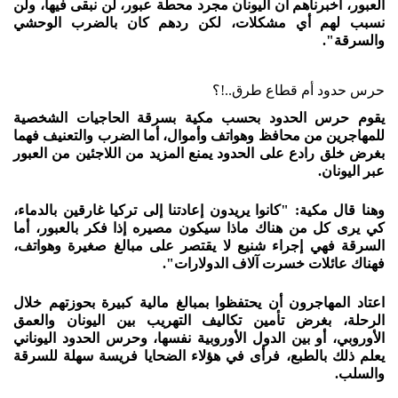
العبور، أخبرناهم أن اليونان مجرد محطة عبور، لن نبقى فيها، ولن
نسبب لهم أي مشكلات، لكن ردهم كان بالضرب الوحشي
والسرقة".
حرس حدود أم قطاع طرق..!؟
يقوم حرس الحدود بحسب مكية بسرقة الحاجيات الشخصية
للمهاجرين من محافظ وهواتف وأموال، أما الضرب والتعنيف فهما
بغرض خلق رادع على الحدود يمنع المزيد من اللاجئين من العبور
عبر اليونان.
وهنا قال مكية: "كانوا يريدون إعادتنا إلى تركيا غارقين بالدماء،
كي يرى كل من هناك ماذا سيكون مصيره إذا فكر بالعبور، أما
السرقة فهي إجراء شنيع لا يقتصر على مبالغ صغيرة وهواتف،
فهناك عائلات خسرت آلاف الدولارات".
اعتاد المهاجرون أن يحتفظوا بمبالغ مالية كبيرة بحوزتهم خلال
الرحلة، بغرض تأمين تكاليف التهريب بين اليونان والعمق
الأوروبي، أو بين الدول الأوروبية نفسها، وحرس الحدود اليوناني
يعلم ذلك بالطبع، فرأى في هؤلاء الضحايا فريسة سهلة للسرقة
والسلب.