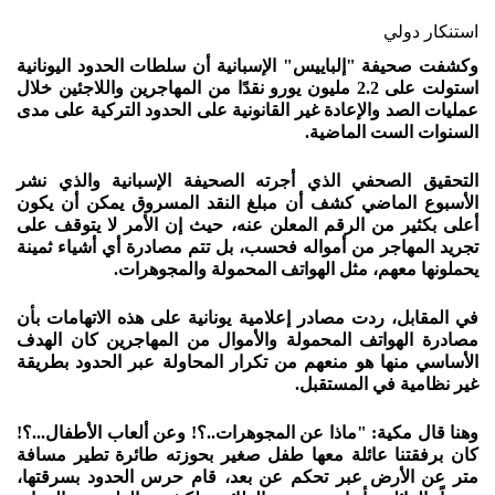
استنكار دولي
وكشفت صحيفة "إلباييس" الإسبانية أن سلطات الحدود اليونانية
استولت على 2.2 مليون يورو نقدًا من المهاجرين واللاجئين خلال
عمليات الصد والإعادة غير القانونية على الحدود التركية على مدى
السنوات الست الماضية.
التحقيق الصحفي الذي أجرته الصحيفة الإسبانية والذي نشر
الأسبوع الماضي كشف أن مبلغ النقد المسروق يمكن أن يكون
أعلى بكثير من الرقم المعلن عنه، حيث إن الأمر لا يتوقف على
تجريد المهاجر من أمواله فحسب، بل تتم مصادرة أي أشياء ثمينة
يحملونها معهم، مثل الهواتف المحمولة والمجوهرات.
في المقابل، ردت مصادر إعلامية يونانية على هذه الاتهامات بأن
مصادرة الهواتف المحمولة والأموال من المهاجرين كان الهدف
الأساسي منها هو منعهم من تكرار المحاولة عبر الحدود بطريقة
غير نظامية في المستقبل.
وهنا قال مكية: "ماذا عن المجوهرات..؟! وعن ألعاب الأطفال...؟!
كان برفقتنا عائلة معها طفل صغير بحوزته طائرة تطير مسافة
متر عن الأرض عبر تحكم عن بعد، قام حرس الحدود بسرقتها،