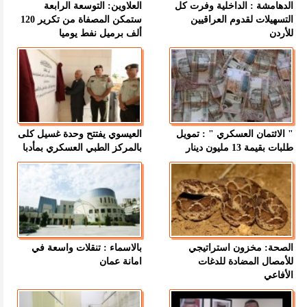
الدهامشة : الداخلية وفرت كل
العلاوين: التوسعة الرابعة
التسهيلات لقدوم العراقيين
ستمكن المصفاة من تكرير 120
للأردن
ألف برميل نفط يوميا
" الائتمان العسكري " : تمويل
العيسوي يفتتح وحدة غسيل كلى
طلبات بقيمة 13 مليون دينار
بالمركز الطبي العسكري بمأدبا
الصحة: مخزون استراتيجي
بالاسماء : تنقلات واسعة في
للأمصال المضادة للدغات
امانة عمان
الأفاعي