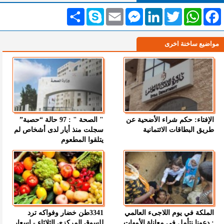
Facebook
WhatsApp
Twitter
LinkedIn
Messenger
Email
Skype
انشر
مواضيع ساخنة اخرى
الإفتاء: حكم شراء الأضحية عن
" الصحة " : 97 حالة “حصبة”
طريق البطاقات الائتمانية
سجلت منذ أيار لدى أشخاص لم
يتلقوا المطعوم
الملكة في يوم اللاجىء العالمي
3341طن خضار وفواكه ترد
: دعونا نتأمل في معاناة الأمهات
للسوق المركزي الثلاثاء - اسعار