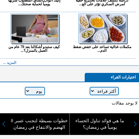
دراسة تكشف علامات تحذيرية خفية
إليك أكواب الشاي المطلوب شربها
لمرض السكري تؤثر على الع...
يومياً لحماية صحتك...
مكملات غذائية تساعد على خفض ضغط
كيف ستبدو أشكالنا بعد 70 عام من
الدم...
العمل بالمنزل؟...
المزيد ...
اختيارات القراء
لا يوجد مقالات
ما هي فوائد تناول الحساء
8 خطوات بسيطة لتجنب عسر
لا مانع من الإقتباس وإعادة النشر شريط ذكر المصدر ( المدينة نيوز ) - الآراء والتعليقات
يومياً في رمضان؟
الهضم والانتفاخ في رمضان
المنشورة تعبر عن رأي أصحابها فقط