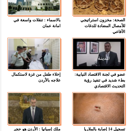
الصحة: مخزون استراتيجي
بالاسماء : تنقلات واسعة في
للأمصال المضادة للدغات
امانة عمان
الأفاعي
عضو في لجنة الاقتصاد النيابية:
إخلاء طفل من غزة لاستكمال
بطء شديد في تنفيذ رؤية
علاجه بالأردن
التحديث الاقتصادي
تسجيل 14 إصابة بالملاريا
ملك إسبانيا : الأردن هو حجر