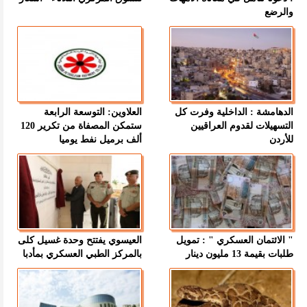
والرضع
الدهامشة : الداخلية وفرت كل
العلاوين: التوسعة الرابعة
التسهيلات لقدوم العراقيين
ستمكن المصفاة من تكرير 120
للأردن
ألف برميل نفط يوميا
" الائتمان العسكري " : تمويل
العيسوي يفتتح وحدة غسيل كلى
طلبات بقيمة 13 مليون دينار
بالمركز الطبي العسكري بمأدبا