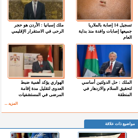
تسجيل 14 إصابة بالملاريا
ملك إسبانيا : الأردن هو حجر
جميعها إصابات وافدة منذ بداية
الرحى في الاستقرار الإقليمي
العام
الملك : حل الدولتين أساسي
الهواري يؤكد أهمية ضبط
لتحقيق السلام والازدهار في
العدوى لتقليل مدة إقامة
المنطقة
المرضى في المستشفيات
المزيد ...
مواضيع ذات علاقة