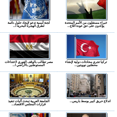
خبراء مستقلون من الأمم المتحدة
لجنة أممية تدعو لإيجاد حلول دائمة
يؤكدون على حق عودة اللاج...
لطرق الهجرة البحرية ا...
تركيا تجري محادثات دولية لإنشاء
مصر تطالب بالوقف الفوري لاعتداءات
محطتين نوويتين...
المستوطنين بالأراضي ا...
اندلاع حريق كبير بوسط باريس...
الجامعة العربية تبحث آليات تنفيذ
قرارات المجلس الاقتصاد...