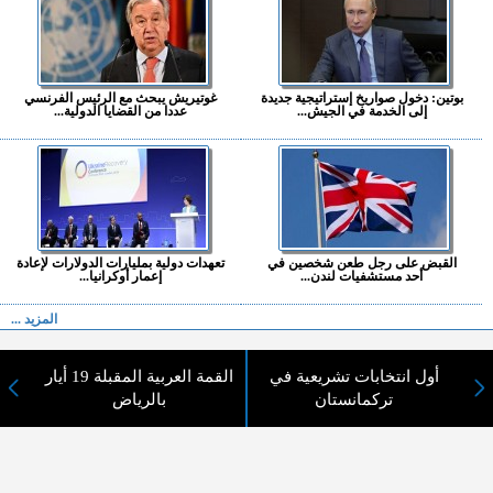
بوتين: دخول صواريخ إستراتيجية جديدة
غوتيريش يبحث مع الرئيس الفرنسي
إلى الخدمة في الجيش...
عددا من القضايا الدولية...
القبض على رجل طعن شخصين في
تعهدات دولية بمليارات الدولارات لإعادة
أحد مستشفيات لندن...
إعمار أوكرانيا...
المزيد ...
اختيارات القراء
أول انتخابات تشريعية في
القمة العربية المقبلة 19 أيار
تركمانستان
بالرياض
لا يوجد مقالات