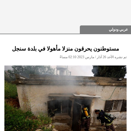
عربي ودولي
مستوطنون يحرقون منزلا مأهولا في بلدة سنجل
تم نشره الأحد 26 آذار / مارس 2023 02:10 مساءً