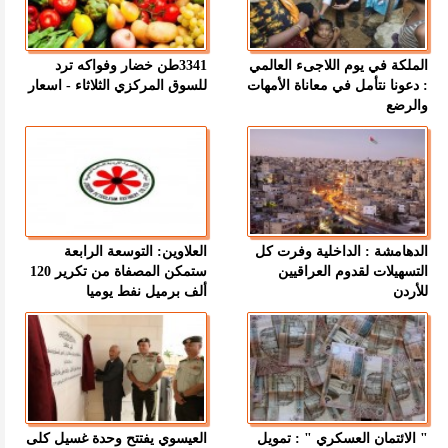
الملكة في يوم اللاجىء العالمي
3341طن خضار وفواكه ترد
: دعونا نتأمل في معاناة الأمهات
للسوق المركزي الثلاثاء - اسعار
والرضع
الدهامشة : الداخلية وفرت كل
العلاوين: التوسعة الرابعة
التسهيلات لقدوم العراقيين
ستمكن المصفاة من تكرير 120
للأردن
ألف برميل نفط يوميا
" الائتمان العسكري " : تمويل
العيسوي يفتتح وحدة غسيل كلى