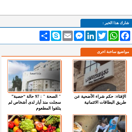
شارك هذا الخبر :
Facebook
WhatsApp
Twitter
LinkedIn
Messenger
Email
Skype
انشر
مواضيع ساخنة اخرى
الإفتاء: حكم شراء الأضحية عن
" الصحة " : 97 حالة “حصبة”
طريق البطاقات الائتمانية
سجلت منذ أيار لدى أشخاص لم
يتلقوا المطعوم