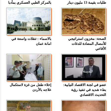
طلبات بقيمة 13 مليون دينار
بالمركز الطبي العسكري بمأدبا
الصحة: مخزون استراتيجي
بالاسماء : تنقلات واسعة في
للأمصال المضادة للدغات
امانة عمان
الأفاعي
عضو في لجنة الاقتصاد النيابية:
إخلاء طفل من غزة لاستكمال
بطء شديد في تنفيذ رؤية
علاجه بالأردن
التحديث الاقتصادي