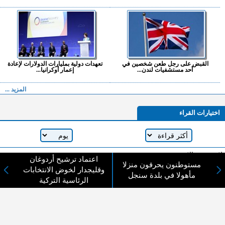
القبض على رجل طعن شخصين في
تعهدات دولية بمليارات الدولارات لإعادة
أحد مستشفيات لندن...
إعمار أوكرانيا...
المزيد ...
اختيارات القراء
لا يوجد مقالات
اعتماد ترشيح أردوغان
مستوطنون يحرقون منزلا
وقليجدار لخوض الانتخابات
مأهولا في بلدة سنجل
الرئاسية التركية
لا مانع من الإقتباس وإعادة النشر شريط ذكر المصدر ( المدينة نيوز ) - الآراء والتعليقات
المنشورة تعبر عن رأي أصحابها فقط