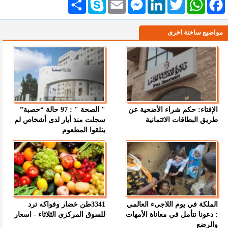
مواضيع ساخنة اخرى
الإفتاء: حكم شراء الأضحية عن
" الصحة " : 97 حالة “حصبة”
طريق البطاقات الائتمانية
سجلت منذ أيار لدى أشخاص لم
يتلقوا المطعوم
الملكة في يوم اللاجىء العالمي
3341طن خضار وفواكه ترد
: دعونا نتأمل في معاناة الأمهات
للسوق المركزي الثلاثاء - اسعار
والرضع