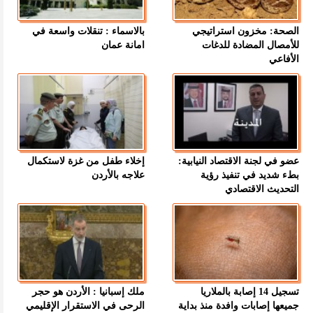
الصحة: مخزون استراتيجي
بالاسماء : تنقلات واسعة في
للأمصال المضادة للدغات
امانة عمان
الأفاعي
عضو في لجنة الاقتصاد النيابية:
إخلاء طفل من غزة لاستكمال
بطء شديد في تنفيذ رؤية
علاجه بالأردن
التحديث الاقتصادي
تسجيل 14 إصابة بالملاريا
ملك إسبانيا : الأردن هو حجر
جميعها إصابات وافدة منذ بداية
الرحى في الاستقرار الإقليمي