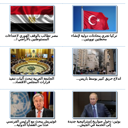
تركيا تجري محادثات دولية لإنشاء
مصر تطالب بالوقف الفوري لاعتداءات
محطتين نوويتين...
المستوطنين بالأراضي ا...
اندلاع حريق كبير بوسط باريس...
الجامعة العربية تبحث آليات تنفيذ
قرارات المجلس الاقتصاد...
بوتين: دخول صواريخ إستراتيجية جديدة
غوتيريش يبحث مع الرئيس الفرنسي
إلى الخدمة في الجيش...
عددا من القضايا الدولية...