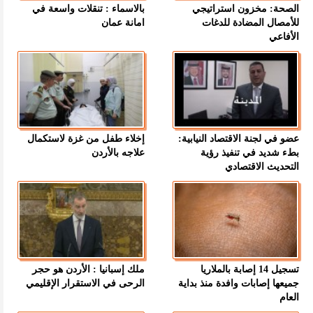
الصحة: مخزون استراتيجي
بالاسماء : تنقلات واسعة في
للأمصال المضادة للدغات
امانة عمان
الأفاعي
عضو في لجنة الاقتصاد النيابية:
إخلاء طفل من غزة لاستكمال
بطء شديد في تنفيذ رؤية
علاجه بالأردن
التحديث الاقتصادي
تسجيل 14 إصابة بالملاريا
ملك إسبانيا : الأردن هو حجر
جميعها إصابات وافدة منذ بداية
الرحى في الاستقرار الإقليمي
العام