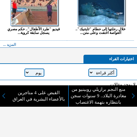
خلال رحلتها إلى حطام "تايتنيك"..
فيديو "طرد الأطفال".. حكم مصري
الغواصة اختفت وعلى متن...
يسجل سابقة كروية...
المزيد ...
اختيارات القراء
لا يوجد مقالات
منع النجم برازيلي روبينيو من
القبض على 4 متاجرين
مغادرة البلاد.. 9 سنوات سجن
بالأعضاء البشرية في العراق
بانتظاره بتهمة الاغتصاب
لا مانع من الإقتباس وإعادة النشر شريط ذكر المصدر ( المدينة نيوز ) - الآراء والتعليقات
المنشورة تعبر عن رأي أصحابها فقط