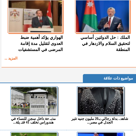
الملك : حل الدولتين أساسي
الهواري يؤكد أهمية ضبط
لتحقيق السلام والازدهار في
العدوى لتقليل مدة إقامة
المنطقة
المرضى في المستشفيات
المزيد ...
مواضيع ذات علاقة
شاهد.. بدلة رجالي بـ20 مليون جنيه تثير
مذبـ حة داخل سجن للنساء في
الجدل في مصر...
هندوراس تخلف 41 قتـ يلة...