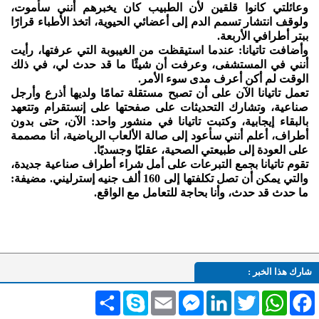
وعائلتي كانوا قلقين لأن الطبيب كان يخبرهم أنني سأموت،
ولوقف انتشار تسمم الدم إلى أعضائي الحيوية، اتخذ الأطباء قرارًا
ببتر أطرافي الأربعة.
وأضافت تاتيانا: عندما استيقظت من الغيبوبة التي عرفتها، رأيت
أنني في المستشفى، وعرفت أن شيئًا ما قد حدث لي، في ذلك
الوقت لم أكن أعرف مدى سوء الأمر.
تعمل تاتيانا الآن على أن تصبح مستقلة تمامًا ولديها أذرع وأرجل
صناعية، وتشارك التحديثات على صفحتها على إنستقرام وتتعهد
بالبقاء إيجابية، وكتبت تاتيانا في منشور واحد: الآن، حتى بدون
أطراف، أعلم أنني سأعود إلى صالة الألعاب الرياضية، أنا مصممة
على العودة إلى طبيعتي الصحية، عقليًا وجسديًا.
تقوم تاتيانا بجمع التبرعات على أمل شراء أطراف صناعية جديدة،
والتي يمكن أن تصل تكلفتها إلى 160 ألف جنيه إسترليني. مضيفة:
ما حدث قد حدث، وأنا بحاجة للتعامل مع الواقع.
شارك هذا الخبر :
Facebook
WhatsApp
Twitter
LinkedIn
Messenger
Email
Skype
انشر