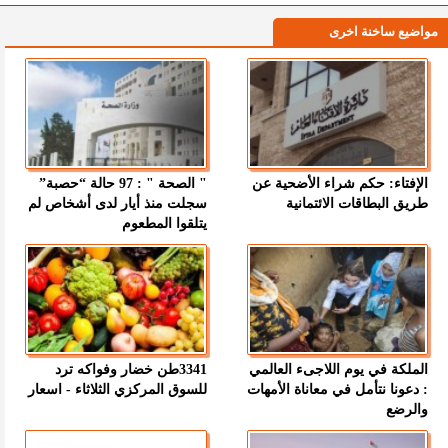
مواضيع ساخنة اخرى
الإفتاء: حكم شراء الأضحية عن
" الصحة " : 97 حالة “حصبة”
طريق البطاقات الائتمانية
سجلت منذ أيار لدى أشخاص لم
يتلقوا المطعوم
الملكة في يوم اللاجىء العالمي
3341طن خضار وفواكه ترد
: دعونا نتأمل في معاناة الأمهات
للسوق المركزي الثلاثاء - اسعار
والرضع