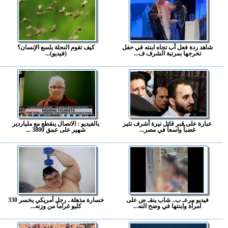
شاهد ردة فعل أب تجاه ابنته في حفل
كيف تقوم النحلة بلسع الإنسان؟
تخرجها بمرتبة الشرف ف...
(فيديو)...
عبارة على قبر قاتل نيرة أشرف تثير
بالفيديو : الاتصال ينقطع مع ملياردير
غضباً واسعاً في مصر...
شهير على عمق 3800 ...
فيديو مرعـ ب.. شاب ينقـ ض على
خسارة مذهلة.. رجل أمريكي يخسر 330
امرأة وابنتها في وضح النه...
كليو غراماً من وزنه...