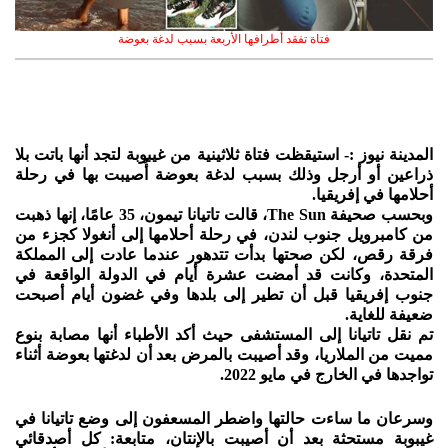
فتاة تفقد أطرافها الأربعة بسبب لدغة بعوضة
المدينة نيوز :- استيقظت فتاة ثلاثينية من غيبوبة لتجد أنها باتت بلا
ذراعين أو أرجل وذلك بسبب لدغة بعوضة أُصيبت بها في رحلة
أحلامها في إفريقيا.
وبحسب صحيفة The Sun، قالت تاتيانا تيمون، 35 عامًا، إنها ذهبت
من كامبرويل جنوب لندن، في رحلة أحلامها إلى أنغولا كجزء من
فرقة رقص، لكن صحتها بدأت تتدهور عندما عادت إلى المملكة
المتحدة، وكانت قد أمضت عشرة أيام في الدولة الواقعة في
جنوب إفريقيا قبل أن تطير إلى بلدها وفي غضون أيام أصبحت
ضعيفة للغاية.
تم نقل تاتيانا إلى المستشفى حيث أكد الأطباء أنها مصابة بنوع
مميت من الملاريا، وقد أصيبت بالمرض بعد أن لدغتها بعوضة أثناء
تواجدها في الخارج في مايو 2022.
وسرعان ما ساءت حالتها واضطر المسعفون إلى وضع تاتيانا في
غيبوبة مستحثة بعد أن أصيبت بالإنتان، متابعة: كل أصدقائي