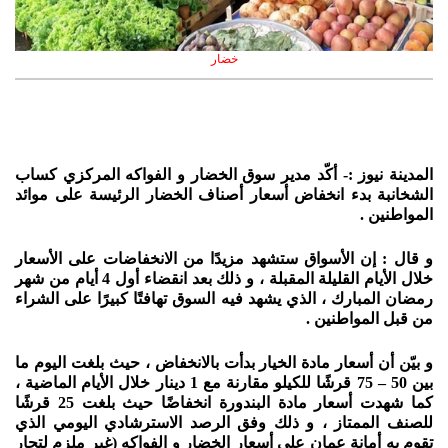
خضار
المدينة نيوز :- أكّد مدير سوق الخضار و الفواكه المركزي كساب
الشخانبة بدء انخفاض أسعار أصناف الخضار الرئيسة على موائد
المواطنين .
و قال : إن الأسواق ستشهد مزيدًا من الانخفاضات على الأسعار
خلال الأيام القليلة المقبلة ، و ذلك بعد انقضاء أول 4 أيام من شهر
رمضان المبارك ، الذي يشهد فيه السوق تهافتًا كبيرًا على الشراء
من قبل المواطنين .
و بيّن أن أسعار مادة الخيار بدأت بالانخفاض ، حيث بلغت اليوم ما
بين 50 – 75 قرشًا للكيلو مقارنة مع 1 دينار خلال الأيام الماضية ،
كما شهدت أسعار مادة البندورة انخفاضًا حيث بلغت 25 قرشًا
للصنف الممتاز ، و ذلك وفق الرصد الاسترشادي اليومي الذي
تقوم به أمانة عمان على أسعار الخضار و الفواكه (غير ملزم لتجار