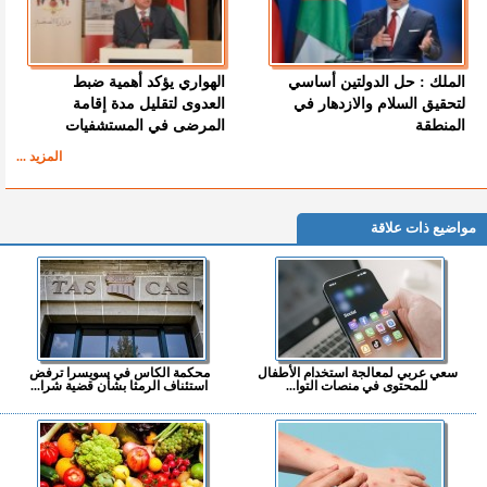
الملك : حل الدولتين أساسي
الهواري يؤكد أهمية ضبط
لتحقيق السلام والازدهار في
العدوى لتقليل مدة إقامة
المنطقة
المرضى في المستشفيات
المزيد ...
مواضيع ذات علاقة
سعي عربي لمعالجة استخدام الأطفال
محكمة الكاس في سويسرا ترفض
للمحتوى في منصات التوا...
استئناف الرمثا بشأن قضية شرا...