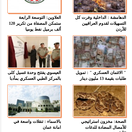
الدهامشة : الداخلية وفرت كل
العلاوين: التوسعة الرابعة
التسهيلات لقدوم العراقيين
ستمكن المصفاة من تكرير 120
للأردن
ألف برميل نفط يوميا
" الائتمان العسكري " : تمويل
العيسوي يفتتح وحدة غسيل كلى
طلبات بقيمة 13 مليون دينار
بالمركز الطبي العسكري بمأدبا
الصحة: مخزون استراتيجي
بالاسماء : تنقلات واسعة في
للأمصال المضادة للدغات
امانة عمان