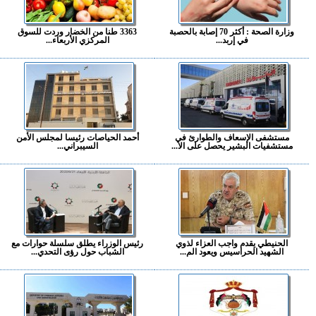
وزارة الصحة : أكثر 70 إصابة بالحصبة
3363 طنا من الخضار وردت للسوق
في إربد...
المركزي الأربعاء...
مستشفى الإسعاف والطوارئ في
أحمد الحياصات رئيسا لمجلس الأمن
مستشفيات البشير يحصل على الا...
السيبراني...
الحنيطي يقدم واجب العزاء لذوي
رئيس الوزراء يطلق سلسلة حوارات مع
الشهيد الحراسيس ويعود الم...
الشباب حول رؤى التحدي...