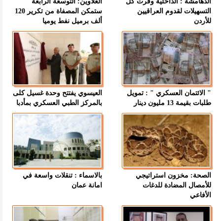
الدهامشة : الداخلية وفرت كل
العلاوين: التوسعة الرابعة
التسهيلات لقدوم العراقيين
ستمكن المصفاة من تكرير 120
للأردن
ألف برميل نفط يوميا
" الائتمان العسكري " : تمويل
العيسوي يفتتح وحدة غسيل كلى
طلبات بقيمة 13 مليون دينار
بالمركز الطبي العسكري بمأدبا
الصحة: مخزون استراتيجي
بالاسماء : تنقلات واسعة في
للأمصال المضادة للدغات
امانة عمان
الأفاعي