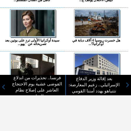
هل خسرت روسيا 4 آلاف دبابة في
سيدة أوكرانيا الأولى ترد على بوتين بعد
أوكرانيا؟...
تصريحاته عن "يهو...
فرنسا.. تحذيرات من اندلاع
بعد إقالة وزير الدفاع
الفوضى عشية يوم الاحتجاج
"الخارجية الأميركية" تدعو اسـ رائيل
جيش الاحتـ لال يقرر الدفع بكتائب
الإسرائيلي.. زعيم المعارضة:
إلى "وقف العنف على ...
عسكرية جديدة بالضفة...
العاشر على إصلاح نظام
نتنياهو يهدد أمننا القومي
التقاعد
دورية تابعة لفـ اغنر الروسية في مالي
وينسلاند: ندين أعمال العنف ضد الفلسـ