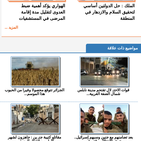
الملك : حل الدولتين أساسي
الهواري يؤكد أهمية ضبط
لتحقيق السلام والازدهار في
العدوى لتقليل مدة إقامة
المنطقة
المرضى في المستشفيات
المزيد ...
مواضيع ذات علاقة
قوات الاحتـ لال تقتحم مدينة نابلس
الجزائر تتوقع محصولا وفيرا من الحبوب
شمال الضفة الغربية...
هذا الموسم...
بعد تضامنهم مع جنين وسبهم إسرائيل..
مقاتلو كتيبة جنـ ين : جاهزون لشهر
جيش الاحتلال يوقف ع...
كامل من القتال المستم...