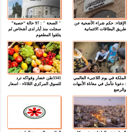
الإفتاء: حكم شراء الأضحية عن
" الصحة " : 97 حالة “حصبة”
طريق البطاقات الائتمانية
سجلت منذ أيار لدى أشخاص لم
يتلقوا المطعوم
الملكة في يوم اللاجىء العالمي
3341طن خضار وفواكه ترد
: دعونا نتأمل في معاناة الأمهات
للسوق المركزي الثلاثاء - اسعار
والرضع