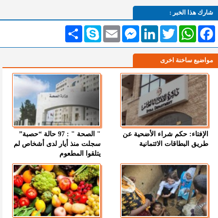
شارك هذا الخبر :
Facebook
WhatsApp
Twitter
LinkedIn
Messenger
Email
Skype
انشر
مواضيع ساخنة اخرى
الإفتاء: حكم شراء الأضحية عن
" الصحة " : 97 حالة “حصبة”
طريق البطاقات الائتمانية
سجلت منذ أيار لدى أشخاص لم
يتلقوا المطعوم