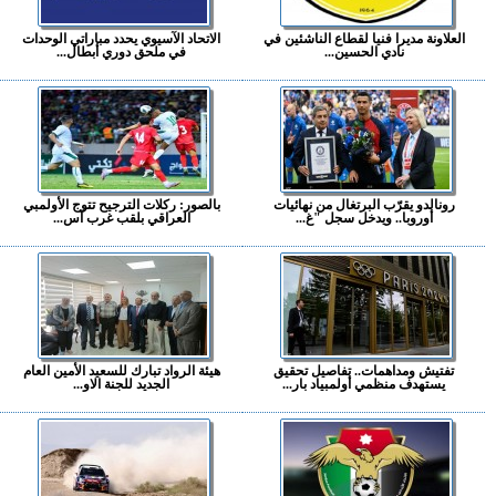
العلاونة مديرا فنيا لقطاع الناشئين في
الاتحاد الآسيوي يحدد مباراتي الوحدات
نادي الحسين...
في ملحق دوري أبطال...
رونالدو يقرّب البرتغال من نهائيات
بالصور: ركلات الترجيح تتوج الأولمبي
أوروبا.. ويدخل سجل "غ...
العراقي بلقب غرب آس...
تفتيش ومداهمات.. تفاصيل تحقيق
هيئة الرواد تبارك للسعيد الأمين العام
يستهدف منظمي أولمبياد بار...
الجديد للجنة الاو...