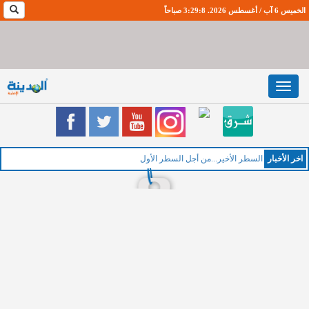
الخميس 6 آب / أغسطس 2026. 3:29:9 صباحاً
Toggle
navigation
اخر اﻷخبار
السطر الأخير...من أجل السطر الأول