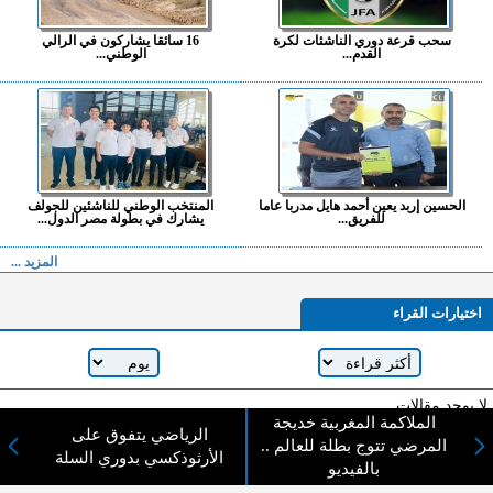
سحب قرعة دوري الناشئات لكرة
16 سائقا يشاركون في الرالي
القدم...
الوطني...
الحسين إربد يعين أحمد هايل مدربا عاما
المنتخب الوطني للناشئين للجولف
للفريق...
يشارك في بطولة مصر الدول...
المزيد ...
اختيارات القراء
لا يوجد مقالات
الملاكمة المغربية خديجة
الرياضي يتفوق على
المرضي تتوج بطلة للعالم ..
الأرثوذكسي بدوري السلة
بالفيديو
لا مانع من الإقتباس وإعادة النشر شريط ذكر المصدر ( المدينة نيوز ) - الآراء والتعليقات