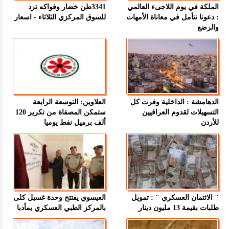
الملكة في يوم اللاجىء العالمي
3341طن خضار وفواكه ترد
: دعونا نتأمل في معاناة الأمهات
للسوق المركزي الثلاثاء - اسعار
والرضع
الدهامشة : الداخلية وفرت كل
العلاوين: التوسعة الرابعة
التسهيلات لقدوم العراقيين
ستمكن المصفاة من تكرير 120
للأردن
ألف برميل نفط يوميا
" الائتمان العسكري " : تمويل
العيسوي يفتتح وحدة غسيل كلى
طلبات بقيمة 13 مليون دينار
بالمركز الطبي العسكري بمأدبا