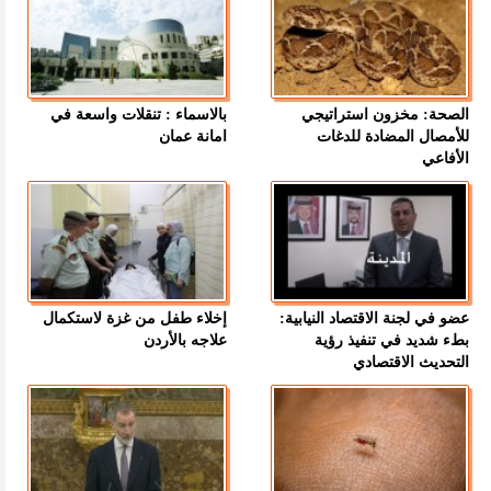
الصحة: مخزون استراتيجي
بالاسماء : تنقلات واسعة في
للأمصال المضادة للدغات
امانة عمان
الأفاعي
عضو في لجنة الاقتصاد النيابية:
إخلاء طفل من غزة لاستكمال
بطء شديد في تنفيذ رؤية
علاجه بالأردن
التحديث الاقتصادي