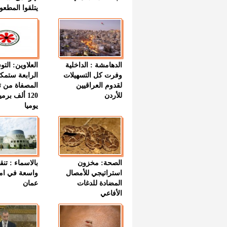
يتلقوا المطعو
الدهامشة : الداخلية
العلاوين: الت
وفرت كل التسهيلات
الرابعة ستمك
لقدوم العراقيين
المصفاة من ت
للأردن
120 ألف بر
يوميا
الصحة: مخزون
بالاسماء : تنق
استراتيجي للأمصال
واسعة في اما
المضادة للدغات
عمان
الأفاعي