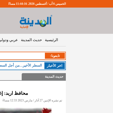
الخميس 6 آب / أغسطس 2026. 11:44:17 مساءً
الرئيسية
حديث المدينة
عربي ودولي
تابعونا:
السطر الأخير...من أجل السط
اخر اﻷخبار
حديث المدينة
محافظ اربد: إغ
تم نشره الإثنين 27 آذار / مارس 2023 12:33 مساءً