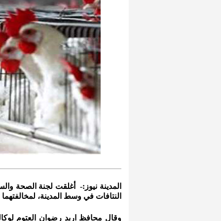
المدينة نيوز:- أغلقت لجنة الصحة والس
النتافات في وسط المدينة، لمخالفتهما 
وقال محافظ اربد رضوان العتوم لوكالة ال