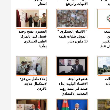
م
الأمهات والرضع
اسعار
وسعة
" الائتمان العسكري "
العيسوي يفتتح وحدة
ن
: تمويل طلبات بقيمة
غسيل كلى بالمركز
كرير
13 مليون دينار
الطبي العسكري
ميل نفط
بمأدبا
لات
عضو في لجنة
إخلاء طفل من غزة
نة
الاقتصاد النيابية: بطء
لاستكمال علاجه
شديد في تنفيذ رؤية
بالأردن
التحديث الاقتصادي