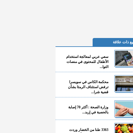
ع ذات علاقة
سعي عربي لمعالجة استخدام
الأطفال للمحتوى في منصات
التوا...
محكمة الكاس في سويسرا
ترفض استئناف الرمثا بشأن
قضية شرا...
وزارة الصحة : أكثر 70 إصابة
بالحصبة في إربد...
3363 طنا من الخضار وردت