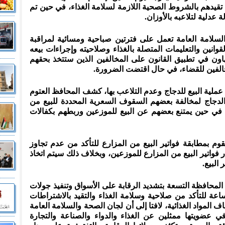
تقيدهم بالشروط الصحية اللازمة لسلامة الغذاء، في حين تم
عدلية لتلاعبه بالأوزان.
لسلامة العامة تعمل على فترتين صباحية ومسائية لمراقبة
القوانين والتعليمات المتصلة بالغذاء وصلاحيته وإجراءات بيعه
اون في تطبيق القانون على المخالفين الذين ستتخذ بحقهم
لمخالفين للقضاء، في حال اقتضت الضرورة.
عملية البيع للدجاج وعدم التلاعب بها، كشف المحافظ العتوم
دجاج لمخالفة بعضهم السقوف السعرية المحددة للبيع من
بـ 145 قرشا للكيلو، في حين يمتنع بعضهم عن البيع للموزعين وربطهم بكفالات
تقوم بمطابقة فواتير البيع من المزارع للتأكد من عدم تجاوز
واتير البيع من المزارع للموزعين، وبخلاف ذلك سيتم اتخاذ
البيع.
 المحافظة التسعة بتشديد الرقابة على الأسواق وتنفيذ جولات
عة للتأكد من صلاحية وسلامة الغذاء والتقيد بالاشتراطات
لمواد الغذائية، لافتا إلى أن لجان الصحة والسلامة العامة
في عضويتها ممثلين عن الغذاء والدواء والصناعة والتجارة