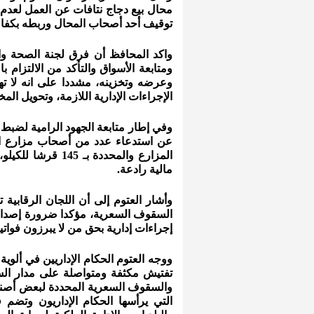
محال بيع دجاج نتافات عن العمل لعدم 
توقيف أحد أصحاب المحال وربطه بكفالة 
واكد المحافظ أن فرق لجنة الصحة وا
ومتابعة الأسواق والتأكد من الالتزام ب
وعرضه وتخزينه، مشددا على انه لا ته
الإجراءات الإدارية اللازمة، وتحويل ا
وفي إطار متابعة الجهود الرامية لضبط 
عن استدعاء عدد من أصحاب مزارع ال
المزارع والمحددة 
مالية رادعة.
وأشار العتوم إلى أن اللجان الرقابية 
السقوف السعرية، مؤكدا ضرورة إصدار ف
إجراءات إدارية بحق من لا يبرزون فواتير 
ووجه العتوم الحكام الإداريين في ألوية
تفتيش مكثفة ومتواصلة على مدار السا
والسقوف السعرية المحددة لبعض أصناف ا
التي يرأسها الحكام الإداريون وتضم 