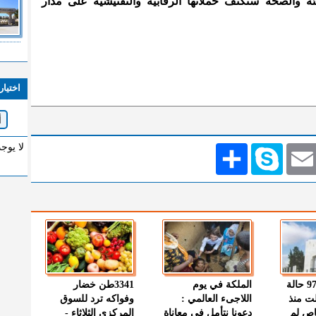
لبيئة والصحة ستكثف حملاتها الرقابية والتفتيشية على مدار
اختيار
لا يوج
Emai
Skype
انشر
" الصحة " : 97 حالة
الملكة في يوم
3341طن خضار
ت منذ
اللاجىء العالمي :
وفواكه ترد للسوق
اص لم
دعونا نتأمل في معاناة
المركزي الثلاثاء -