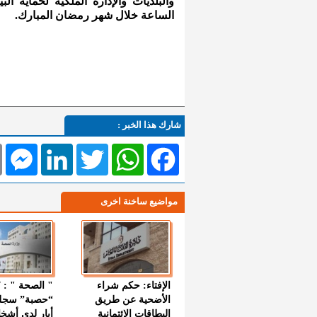
والبلديات والإدارة الملكية لحماية ا
الساعة خلال شهر رمضان المبارك.
شارك هذا الخبر :
l
Messenger
LinkedIn
Twitter
WhatsApp
Facebook
مواضيع ساخنة اخرى
الإفتاء: حكم شراء
الأضحية عن طريق
“حصبة” سجل
البطاقات الائتمانية
أيار لدى أشخ