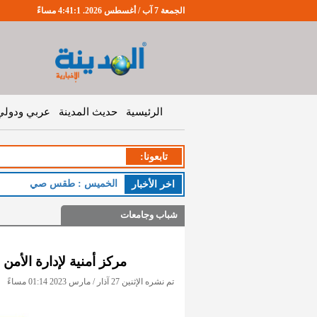
الجمعة 7 آب / أغسطس 2026. 4:41:2 مساءً
الرئيسية
حديث المدينة
عربي ودولي
تابعونا:
الخميس : طقس صيفي مع
اخر اﻷخبار
شباب وجامعات
مركز أمنية لإدارة الأمن
تم نشره الإثنين 27 آذار / مارس 2023 01:14 مساءً