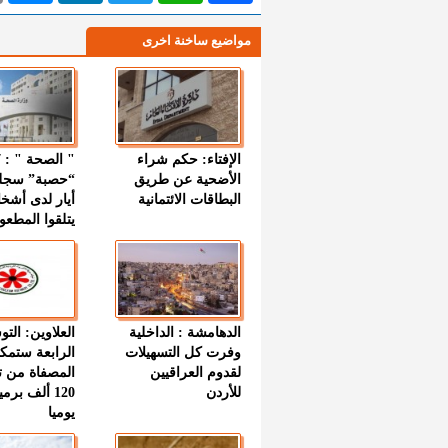
مواضيع ساخنة اخرى
الإفتاء: حكم شراء
الأضحية عن طريق
“حصبة” سجل
البطاقات الائتمانية
أيار لدى أشخ
يتلقوا المطعو
الدهامشة : الداخلية
العلاوين: الت
وفرت كل التسهيلات
الرابعة ستمك
لقدوم العراقيين
المصفاة من ت
للأردن
120 ألف بر
يوميا