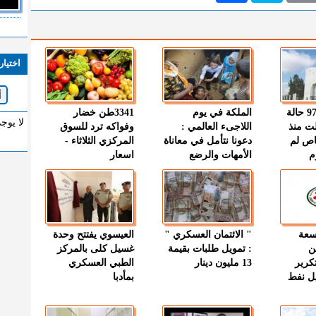
اختيار
" الصحة " : 97 حالة
الملكة في يوم
3341طن خضار
لا يوج
ت منذ
اللاجىء العالمي :
وفواكه ترد للسوق
اص لم
دعونا نتأمل في معاناة
المركزي الثلاثاء -
م
الأمهات والرضع
اسعار
وسعة
" الائتمان العسكري "
العيسوي يفتتح وحدة
ن
: تمويل طلبات بقيمة
غسيل كلى بالمركز
كرير
13 مليون دينار
الطبي العسكري
ميل نفط
بمأدبا