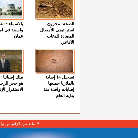
الصحة: مخزون
بالاسماء : تنق
استراتيجي للأمصال
واسعة في اما
المضادة للدغات
عمان
الأفاعي
تسجيل 14 إصابة
ملك إسبانيا : 
بالملاريا جميعها
هو حجر الرح
إصابات وافدة منذ
الاستقرار الإ
بداية العام
لا مانع من الإقتباس وإ