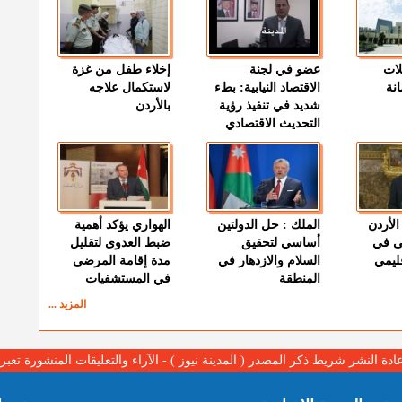
لات
عضو في لجنة
إخلاء طفل من غزة
نة
الاقتصاد النيابية: بطء
لاستكمال علاجه
شديد في تنفيذ رؤية
بالأردن
التحديث الاقتصادي
الأردن
الملك : حل الدولتين
الهواري يؤكد أهمية
ى في
أساسي لتحقيق
ضبط العدوى لتقليل
قليمي
السلام والازدهار في
مدة إقامة المرضى
المنطقة
في المستشفيات
المزيد ...
عادة النشر شريط ذكر المصدر ( المدينة نيوز ) - الآراء والتعليقات المنشورة تع