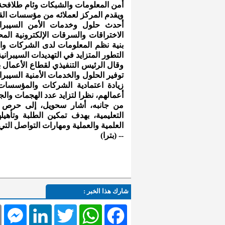
أمن المعلومات والشبكات وئام طلافحة
ويقدم المركز لعملائه من مؤسسات القط
أحدث حلول وخدمات الأمن السيبراني
الاختراقات والسرقات الإلكترونية المح
بنية نظم المعلومات لدى الشركات وا
التطور المتزايد في التهديدات السيبرانية
وقال الرئيس التنفيذي لقطاع الأعمال با
توفير الحلول والخدمات الأمنية السيبرا
زيادة اعتمادية الشركات والمؤسسات 
أعمالهم، نظرا لتزايد عدد الهجمات والجر
من جانبه، أشار سحويل، إلى حرص ال
التعليمية، بهدف تمكين الطلبة وتأه
العلمية والعملية ومهارات التواصل ال
-- (بترا)
شارك هذا الخبر :
l
Messenger
LinkedIn
Twitter
WhatsApp
Facebook