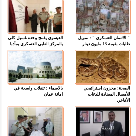
" الائتمان العسكري " : تمويل
العيسوي يفتتح وحدة غسيل كلى
طلبات بقيمة 13 مليون دينار
بالمركز الطبي العسكري بمأدبا
الصحة: مخزون استراتيجي
بالاسماء : تنقلات واسعة في
للأمصال المضادة للدغات
امانة عمان
الأفاعي