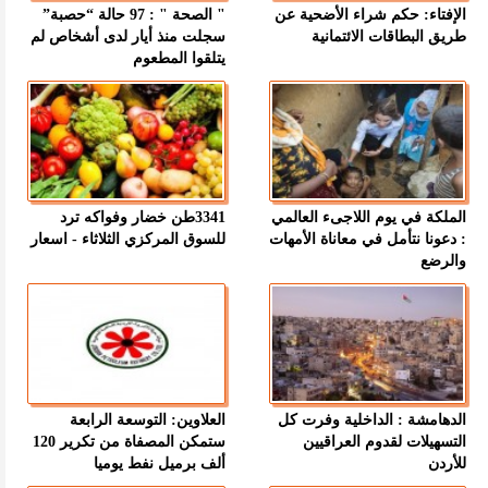
الإفتاء: حكم شراء الأضحية عن
" الصحة " : 97 حالة “حصبة”
طريق البطاقات الائتمانية
سجلت منذ أيار لدى أشخاص لم
يتلقوا المطعوم
الملكة في يوم اللاجىء العالمي
3341طن خضار وفواكه ترد
: دعونا نتأمل في معاناة الأمهات
للسوق المركزي الثلاثاء - اسعار
والرضع
الدهامشة : الداخلية وفرت كل
العلاوين: التوسعة الرابعة
التسهيلات لقدوم العراقيين
ستمكن المصفاة من تكرير 120
للأردن
ألف برميل نفط يوميا