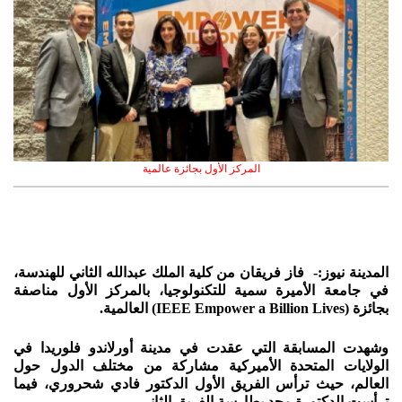
المركز الأول بجائزة عالمية
المدينة نيوز:- فاز فريقان من كلية الملك عبدالله الثاني للهندسة،
في جامعة الأميرة سمية للتكنولوجيا، بالمركز الأول مناصفة
بجائزة (IEEE Empower a Billion Lives) العالمية.
وشهدت المسابقة التي عقدت في مدينة أورلاندو فلوريدا في
الولايات المتحدة الأميركية مشاركة من مختلف الدول حول
العالم، حيث ترأس الفريق الأول الدكتور فادي شحروري، فيما
ترأست الدكتورة مجد بطارسة الفريق الثاني.