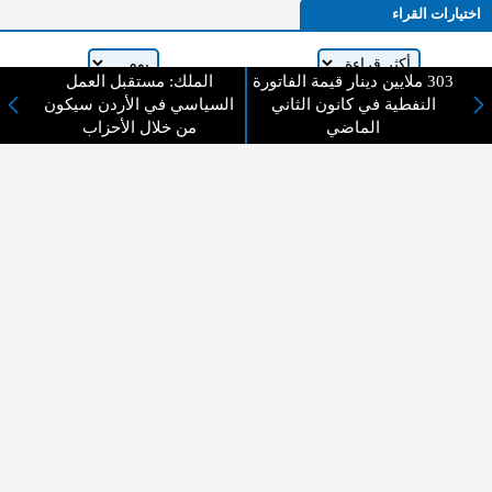
اختيارات القراء
303 ملايين دينار قيمة الفاتورة
الملك: مستقبل العمل
النفطية في كانون الثاني
السياسي في الأردن سيكون
لا يوجد مقالات
الماضي
من خلال الأحزاب
لا مانع من الإقتباس وإعادة النشر شريط ذكر المصدر ( المدينة نيوز ) - الآراء والتعليقات
المنشورة تعبر عن رأي أصحابها فقط
عن المدينة الإخبارية
المدينة الإخبارية صحيفة الكترونية شاملة تابعة لشركة قنوات البث
الاردنية تنقل الاخبار المحلية الأردنية وأخبار فلسطين وأبرز الأخبار
العربية والدولية لحظة حدوثها بمهنية رفيعة ليكون العالم بما يجري
فيه وحوله بين يديكم بالكلمة والصورة من مصادرها الحقيقية.