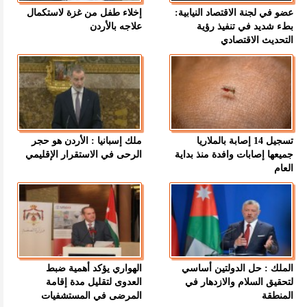
عضو في لجنة الاقتصاد النيابية:
إخلاء طفل من غزة لاستكمال
بطء شديد في تنفيذ رؤية
علاجه بالأردن
التحديث الاقتصادي
تسجيل 14 إصابة بالملاريا
ملك إسبانيا : الأردن هو حجر
جميعها إصابات وافدة منذ بداية
الرحى في الاستقرار الإقليمي
العام
الملك : حل الدولتين أساسي
الهواري يؤكد أهمية ضبط
لتحقيق السلام والازدهار في
العدوى لتقليل مدة إقامة
المنطقة
المرضى في المستشفيات