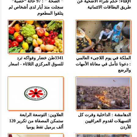
الإفتاء: حكم شراء الأضحية عن
" الصحة " : 97 حالة “حصبة”
طريق البطاقات الائتمانية
سجلت منذ أيار لدى أشخاص لم
يتلقوا المطعوم
الملكة في يوم اللاجىء العالمي
3341طن خضار وفواكه ترد
: دعونا نتأمل في معاناة الأمهات
للسوق المركزي الثلاثاء - اسعار
والرضع
الدهامشة : الداخلية وفرت كل
العلاوين: التوسعة الرابعة
التسهيلات لقدوم العراقيين
ستمكن المصفاة من تكرير 120
للأردن
ألف برميل نفط يوميا