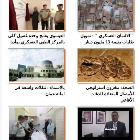
" الائتمان العسكري " : تمويل
العيسوي يفتتح وحدة غسيل كلى
طلبات بقيمة 13 مليون دينار
بالمركز الطبي العسكري بمأدبا
الصحة: مخزون استراتيجي
بالاسماء : تنقلات واسعة في
للأمصال المضادة للدغات
امانة عمان
الأفاعي