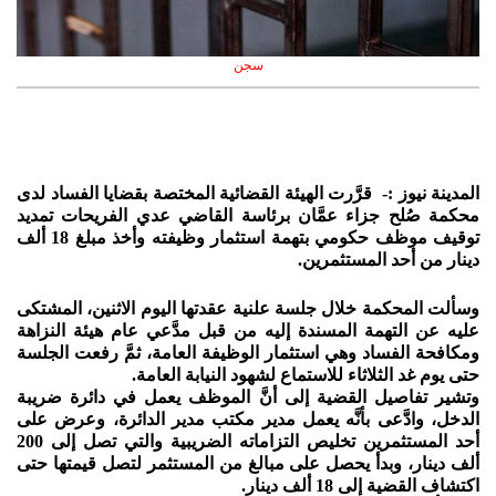
سجن
المدينة نيوز :- قرَّرت الهيئة القضائية المختصة بقضايا الفساد لدى
محكمة صُلح جزاء عمَّان برئاسة القاضي عدي الفريحات تمديد
توقيف موظف حكومي بتهمة استثمار وظيفته وأخذ مبلغ 18 ألف
دينار من أحد المستثمرين.
وسألت المحكمة خلال جلسة علنية عقدتها اليوم الاثنين، المشتكى
عليه عن التهمة المسندة إليه من قبل مدَّعي عام هيئة النزاهة
ومكافحة الفساد وهي استثمار الوظيفة العامة، ثمَّ رفعت الجلسة
حتى يوم غد الثلاثاء للاستماع لشهود النيابة العامة.
وتشير تفاصيل القضية إلى أنَّ الموظف يعمل في دائرة ضريبة
الدخل، وادَّعى بأنَّه يعمل مدير مكتب مدير الدائرة، وعرض على
أحد المستثمرين تخليص التزاماته الضريبية والتي تصل إلى 200
ألف دينار، وبدأ يحصل على مبالغ من المستثمر لتصل قيمتها حتى
اكتشاف القضية إلى 18 ألف دينار.