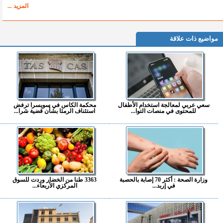
المزيد ...
مواضيع ذات علاقة
سعي عربي لمعالجة استخدام الأطفال
محكمة الكاس في سويسرا ترفض
للمحتوى في منصات التوا...
استئناف الرمثا بشأن قضية شرا...
وزارة الصحة : أكثر 70 إصابة بالحصبة
3363 طنا من الخضار وردت للسوق
في إربد...
المركزي الأربعاء...