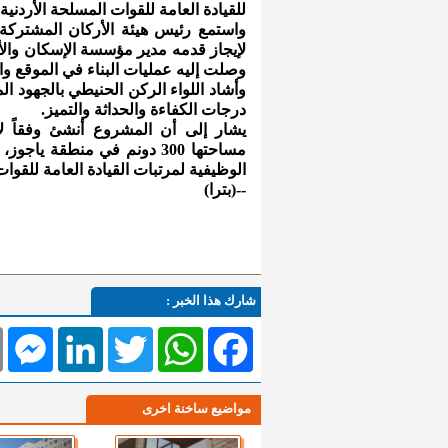
للقيادة العامة للقوات المسلحة الأردنية
واستمع رئيس هيئة الأركان المشتركة
لإيجاز قدمه مدير مؤسسة الإسكان والأ
وصلت إليه عمليات البناء في الموقع وا
وأشاد اللواء الركن الحنيطي بالجهود ال
درجات الكفاءة والحداثة والتميز.
يشار إلى أن المشروع أنشئ وفقاً ل
الوظيفية لمرتبات القيادة العامة للقوات
--(بترا)
شارك هذا الخبر :
l
Messenger
LinkedIn
Twitter
WhatsApp
Facebook
مواضيع ساخنة اخرى