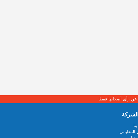
بر عن رأي أصحابها فقط
لشركة
نا
 التنظيمي
عنا