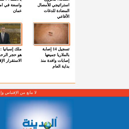
استراتيجي للأمصال
واسعة في اما
المضادة للدغات
عمان
الأفاعي
تسجيل 14 إصابة
ملك إسبانيا : 
بالملاريا جميعها
هو حجر الرح
إصابات وافدة منذ
الاستقرار الإ
بداية العام
لا مانع من الإقتباس وإ