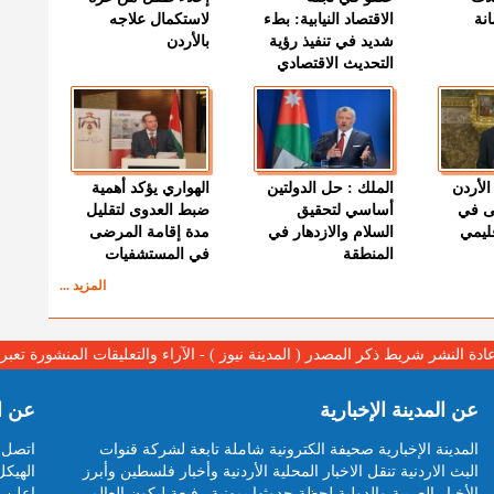
نة
الاقتصاد النيابية: بطء
لاستكمال علاجه
شديد في تنفيذ رؤية
بالأردن
التحديث الاقتصادي
الأردن
الملك : حل الدولتين
الهواري يؤكد أهمية
ى في
أساسي لتحقيق
ضبط العدوى لتقليل
قليمي
السلام والازدهار في
مدة إقامة المرضى
المنطقة
في المستشفيات
المزيد ...
عادة النشر شريط ذكر المصدر ( المدينة نيوز ) - الآراء والتعليقات المنشورة تع
عن المدينة الإخبارية
عن ا
المدينة الإخبارية صحيفة الكترونية شاملة تابعة لشركة قنوات
اتصل ب
البث الاردنية تنقل الاخبار المحلية الأردنية وأخبار فلسطين وأبرز
الهيكل
الأخبار العربية والدولية لحظة حدوثها بمهنية رفيعة ليكون العالم
اعلن م