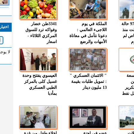
" الصحة " : 97 حالة
الملكة في يوم
3341طن خضار
اختيار
ت منذ
اللاجىء العالمي :
وفواكه ترد للسوق
اص لم
دعونا نتأمل في معاناة
المركزي الثلاثاء -
م
الأمهات والرضع
اسعار
لا يوج
وسعة
" الائتمان العسكري "
العيسوي يفتتح وحدة
ن
: تمويل طلبات بقيمة
غسيل كلى بالمركز
كرير
13 مليون دينار
الطبي العسكري
ميل نفط
بمأدبا
لات
عضو في لجنة
إخلاء طفل من غزة