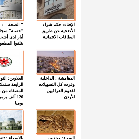
الإفتاء: حكم شراء
الأضحية عن طريق
“حصبة” سجل
البطاقات الائتمانية
أيار لدى أشخ
يتلقوا المطعو
الدهامشة : الداخلية
العلاوين: الت
وفرت كل التسهيلات
الرابعة ستمك
لقدوم العراقيين
المصفاة من ت
للأردن
120 ألف بر
يوميا
الصحة: مخزون
بالاسماء : تنق