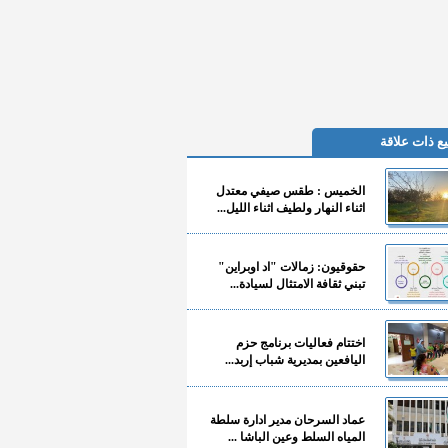
ع ذات علاقة
الخميس : طقس صيفي معتدل
اثناء النهار ولطيف اثناء الليل...
حقوقيون: زمالات "اد اوبراين"
تبني ثقافة الامتثال لسيادة...
اختتام فعاليات برنامج حزم
اليافعين بمديرية شباب إربد...
عماد السرحان مدير ادارة سلطة
المياه السلط وعين الباشا ...