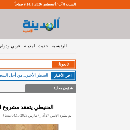
السبت 8 آب / أغسطس 2026. 9:14:1 صباحاً
الرئيسية
حديث المدينة
عربي ودولي
تابعونا:
السطر الأخير...من أجل السط
اخر اﻷخبار
شؤون محلية
الحنيطي يتفقد مشروع الم
تم نشره الإثنين 27 آذار / مارس 2023 04:15 مساءً