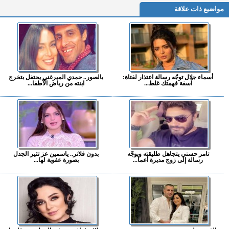
مواضيع ذات علاقة
أسماء جلال توجّه رسالة اعتذار لفتاة:
بالصور.. حمدي الميرغني يحتفل بتخرج
آسفة فهمتك غلط...
ابنته من رياض الأطفا...
تامر حسني يتجاهل طليقته ويوجّه
بدون فلاتر.. ياسمين عز تثير الجدل
رسالة إلى زوج مديرة أعما...
بصورة عفوية لها...