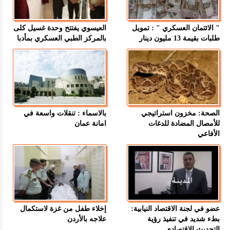
" الائتمان العسكري " : تمويل
العيسوي يفتتح وحدة غسيل كلى
طلبات بقيمة 13 مليون دينار
بالمركز الطبي العسكري بمأدبا
الصحة: مخزون استراتيجي
بالاسماء : تنقلات واسعة في
للأمصال المضادة للدغات
امانة عمان
الأفاعي
عضو في لجنة الاقتصاد النيابية:
إخلاء طفل من غزة لاستكمال
بطء شديد في تنفيذ رؤية
علاجه بالأردن
التحديث الاقتصادي