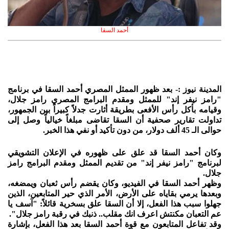
أحمد السقا
المدينة نيوز :- بعد ظهور الممثل المصري أحمد السقا في برنامج
"رامز نيفر إند" للممثل ومقدم البرامج المصري رامز جلال،
وقيامه بأكل رأس الأفعى بطريقة أثارت جدلاً كبيراً بين الجمهور،
تداولت تقارير صحفية أن السقا تقاضى مبلغاً خيالياً وصل إلى
حوالى الـ 45 ألف دولار، من دون تأكيد أو نفي هذا الخبر.
وكان أحمد السقا قد علق على ظهوره في الإعلان التشويقي
لبرنامج "رامز نيفر إند" من تقديم الممثل ومقدم البرامج رامز
جلال.
وظهر أحمد السقا في الفيديو، وكان يقضم رأس ثعبان ويمضغه،
وبعدها يرمي بقاياه على الأرض، الأمر الذي حير المتابعين، الذين
جهلوا سبب هذا الفعل، إلا أن السقا علق بسخرية قائلاً: "آسف يا
عم التعبان مكنتش اعرف انك مقلب.. ذنبك في رقبة رامز جلال".
وقد تفاعل المتابعون مع قوة أحمد السقا بعد هذا الفعل، بإشارة