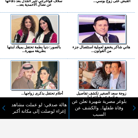
القبض على زوج بوسي...
سلاف فواخرجي تثير الجدل بعد دفاعها
عن نضال الاحمدية بعد...
هاني شاكر يخضع لعملية استئصال جزء
بالصور: دنيا بطمة تحتفل بميلاد ابنتها
من القولون...
بطريقة مبهرة...
زوجة سعد الصغير تكشف تفاصيل
أحلام تحتفل بذكرى زواجها...
صادمة عن خيانته لها...
بلوغر مصرية شهيرة تعلن عن
هالة صدقي: لو عملت مشاهد
وفاة طفلها.. والكشف عن
المزيد ...
إغراء لوصلت إلى مكانة أكبر
السبب
اختيارات القراء