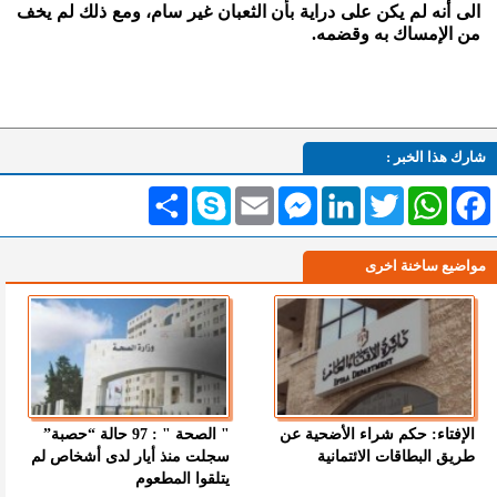
الى أنه لم يكن على دراية بأن الثعبان غير سام، ومع ذلك لم يخف
من الإمساك به وقضمه.
شارك هذا الخبر :
Facebook
WhatsApp
Twitter
LinkedIn
Messenger
Email
Skype
انشر
مواضيع ساخنة اخرى
الإفتاء: حكم شراء الأضحية عن
" الصحة " : 97 حالة “حصبة”
طريق البطاقات الائتمانية
سجلت منذ أيار لدى أشخاص لم
يتلقوا المطعوم