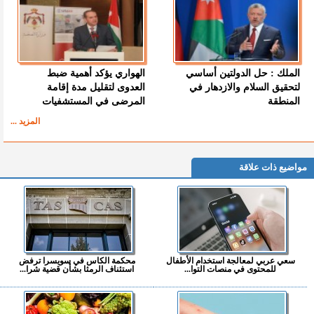
الملك : حل الدولتين أساسي
الهواري يؤكد أهمية ضبط
لتحقيق السلام والازدهار في
العدوى لتقليل مدة إقامة
المنطقة
المرضى في المستشفيات
المزيد ...
مواضيع ذات علاقة
سعي عربي لمعالجة استخدام الأطفال
محكمة الكاس في سويسرا ترفض
للمحتوى في منصات التوا...
استئناف الرمثا بشأن قضية شرا...