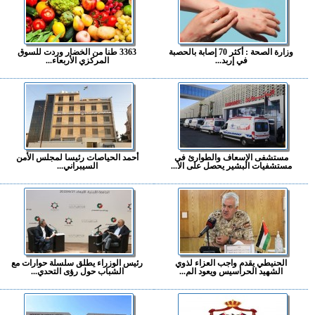
وزارة الصحة : أكثر 70 إصابة بالحصبة
3363 طنا من الخضار وردت للسوق
في إربد...
المركزي الأربعاء...
مستشفى الإسعاف والطوارئ في
أحمد الحياصات رئيسا لمجلس الأمن
مستشفيات البشير يحصل على الا...
السيبراني...
الحنيطي يقدم واجب العزاء لذوي
رئيس الوزراء يطلق سلسلة حوارات مع
الشهيد الحراسيس ويعود الم...
الشباب حول رؤى التحدي...