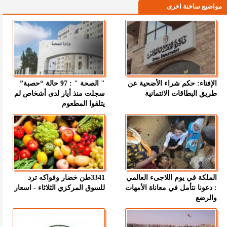
مواضيع ساخنة اخرى
الإفتاء: حكم شراء الأضحية عن
" الصحة " : 97 حالة “حصبة”
طريق البطاقات الائتمانية
سجلت منذ أيار لدى أشخاص لم
يتلقوا المطعوم
الملكة في يوم اللاجىء العالمي
3341طن خضار وفواكه ترد
: دعونا نتأمل في معاناة الأمهات
للسوق المركزي الثلاثاء - اسعار
والرضع