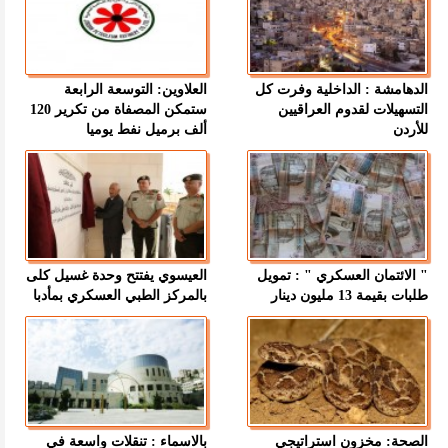
الدهامشة : الداخلية وفرت كل
العلاوين: التوسعة الرابعة
التسهيلات لقدوم العراقيين
ستمكن المصفاة من تكرير 120
للأردن
ألف برميل نفط يوميا
" الائتمان العسكري " : تمويل
العيسوي يفتتح وحدة غسيل كلى
طلبات بقيمة 13 مليون دينار
بالمركز الطبي العسكري بمأدبا
الصحة: مخزون استراتيجي
بالاسماء : تنقلات واسعة في