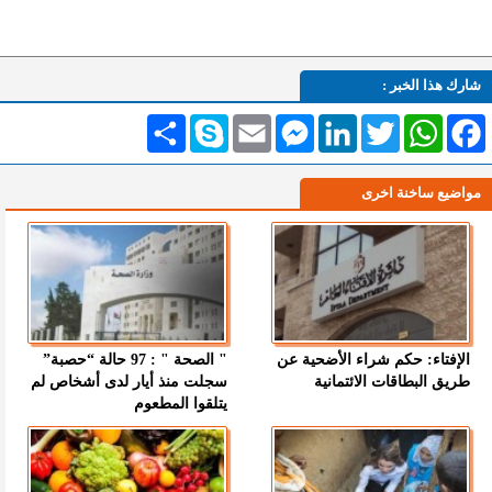
شارك هذا الخبر :
Facebook
WhatsApp
Twitter
LinkedIn
Messenger
Email
Skype
انشر
مواضيع ساخنة اخرى
الإفتاء: حكم شراء الأضحية عن
" الصحة " : 97 حالة “حصبة”
طريق البطاقات الائتمانية
سجلت منذ أيار لدى أشخاص لم
يتلقوا المطعوم