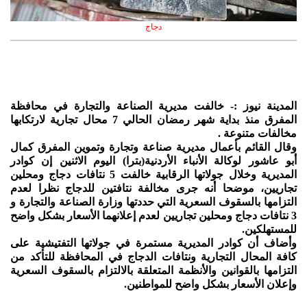
دجاج
المدينة نيوز :- خالفت مديرية الصناعة والتجارة في محافظة
المفرق منذ بداية شهر رمضان الحالي 7 محال تجارية لارتكابها
مخالفات متنوعة .
وقال القائم بأعمال مديرية صناعة وتجارة وتموين المفرق كمال
أبو عاشور لوكالة الأنباء الأردنية(بترا) اليوم الاثنين إن كوادر
المديرية وخلال جولاتها الرقابية خالفت 5 نتافات دجاج ومحلين
تجاريين، موضحا أنه جرى مخالفة نتافتين للدجاج نظرا لعدم
التزامها بالسقوف السعرية التي حددتها وزارة الصناعة والتجارة و
3 نتافات دجاج ومحلين تجاريين لعدم إعلانهما الأسعار بشكل واضح
للمستهلكين.
وأضاف أن كوادر المديرية مستمرة في جولاتها التفتيشية على
كافة المحال التجارية ونتافات الدجاج في المحافظة للتأكد من
التزامها بالقوانين والأنظمة المتعلقة بالالتزام بالسقوف السعرية
وإعلان الأسعار بشكل واضح للمواطنين.