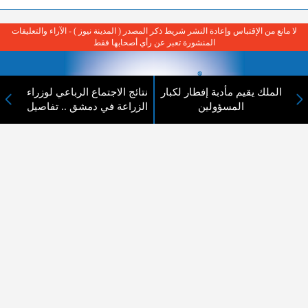
لا مانع من الإقتباس وإعادة النشر شريط ذكر المصدر ( المدينة نيوز ) - الآراء والتعليقات
المنشورة تعبر عن رأي أصحابها فقط
الملك يقيم مأدبة إفطار لكبار
نتائج الاجتماع الرباعي لوزراء
المسؤولين
الزراعة في دمشق .. تفاصيل
عن المدينة الإخبارية
المدينة الإخبارية صحيفة الكترونية شاملة تابعة لشركة قنوات البث
الاردنية تنقل الاخبار المحلية الأردنية وأخبار فلسطين وأبرز الأخبار
العربية والدولية لحظة حدوثها بمهنية رفيعة ليكون العالم بما يجري
فيه وحوله بين يديكم بالكلمة والصورة من مصادرها الحقيقية.
عن الشركة
اتصل بنا
الهيكل التنظيمي
اعلن معنا
ارسل خبر او صورة