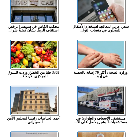
سعي عربي لمعالجة استخدام الأطفال
محكمة الكاس في سويسرا ترفض
للمحتوى في منصات التوا...
استئناف الرمثا بشأن قضية شرا...
وزارة الصحة : أكثر 70 إصابة بالحصبة
3363 طنا من الخضار وردت للسوق
في إربد...
المركزي الأربعاء...
مستشفى الإسعاف والطوارئ في
أحمد الحياصات رئيسا لمجلس الأمن
مستشفيات البشير يحصل على الا...
السيبراني...