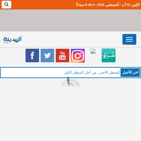
الإثنين 10 آب / أغسطس 2026. 9:46:5 صباحاً
Toggle
navigation
اخر اﻷخبار
السطر الأخير...من أجل السطر الأول