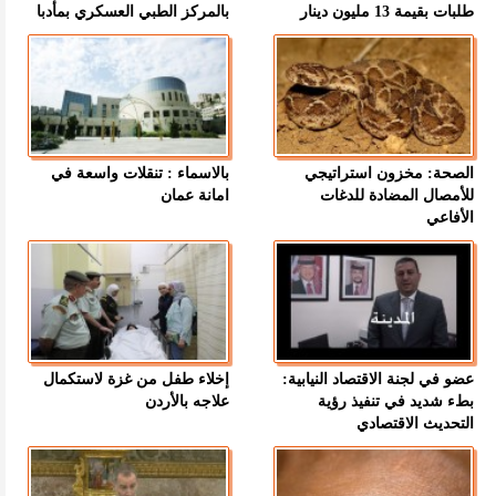
طلبات بقيمة 13 مليون دينار
بالمركز الطبي العسكري بمأدبا
الصحة: مخزون استراتيجي
بالاسماء : تنقلات واسعة في
للأمصال المضادة للدغات
امانة عمان
الأفاعي
عضو في لجنة الاقتصاد النيابية:
إخلاء طفل من غزة لاستكمال
بطء شديد في تنفيذ رؤية
علاجه بالأردن
التحديث الاقتصادي