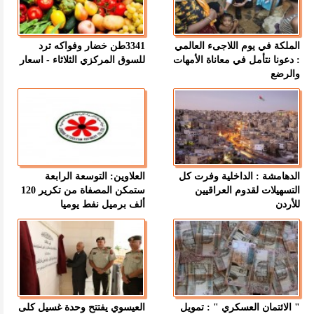
الملكة في يوم اللاجىء العالمي
3341طن خضار وفواكه ترد
: دعونا نتأمل في معاناة الأمهات
للسوق المركزي الثلاثاء - اسعار
والرضع
الدهامشة : الداخلية وفرت كل
العلاوين: التوسعة الرابعة
التسهيلات لقدوم العراقيين
ستمكن المصفاة من تكرير 120
للأردن
ألف برميل نفط يوميا
" الائتمان العسكري " : تمويل
العيسوي يفتتح وحدة غسيل كلى