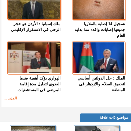
تسجيل 14 إصابة بالملاريا
ملك إسبانيا : الأردن هو حجر
جميعها إصابات وافدة منذ بداية
الرحى في الاستقرار الإقليمي
العام
الملك : حل الدولتين أساسي
الهواري يؤكد أهمية ضبط
لتحقيق السلام والازدهار في
العدوى لتقليل مدة إقامة
المنطقة
المرضى في المستشفيات
المزيد ...
مواضيع ذات علاقة