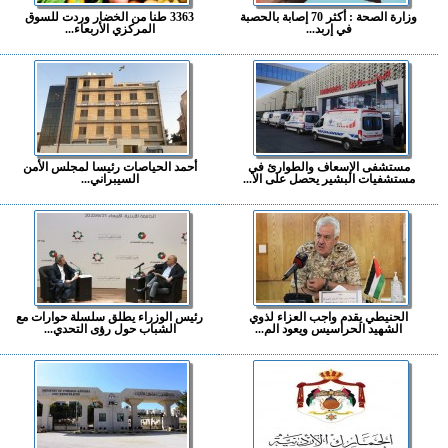
وزارة الصحة : أكثر 70 إصابة بالحصبة
3363 طنا من الخضار وردت للسوق
في إربد...
المركزي الأربعاء...
مستشفى الإسعاف والطوارئ في
أحمد الحياصات رئيسا لمجلس الأمن
مستشفيات البشير يحصل على الا...
السيبراني...
الحنيطي يقدم واجب العزاء لذوي
رئيس الوزراء يطلق سلسلة حوارات مع
الشهيد الحراسيس ويعود الم...
الشباب حول رؤى التحدي...