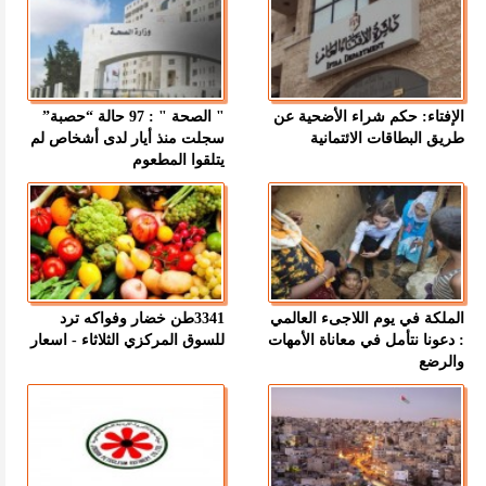
الإفتاء: حكم شراء الأضحية عن
" الصحة " : 97 حالة “حصبة”
طريق البطاقات الائتمانية
سجلت منذ أيار لدى أشخاص لم
يتلقوا المطعوم
الملكة في يوم اللاجىء العالمي
3341طن خضار وفواكه ترد
: دعونا نتأمل في معاناة الأمهات
للسوق المركزي الثلاثاء - اسعار
والرضع