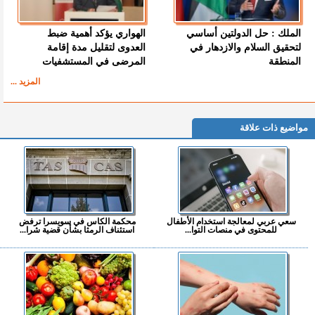
الملك : حل الدولتين أساسي
الهواري يؤكد أهمية ضبط
لتحقيق السلام والازدهار في
العدوى لتقليل مدة إقامة
المنطقة
المرضى في المستشفيات
المزيد ...
مواضيع ذات علاقة
سعي عربي لمعالجة استخدام الأطفال
محكمة الكاس في سويسرا ترفض
للمحتوى في منصات التوا...
استئناف الرمثا بشأن قضية شرا...