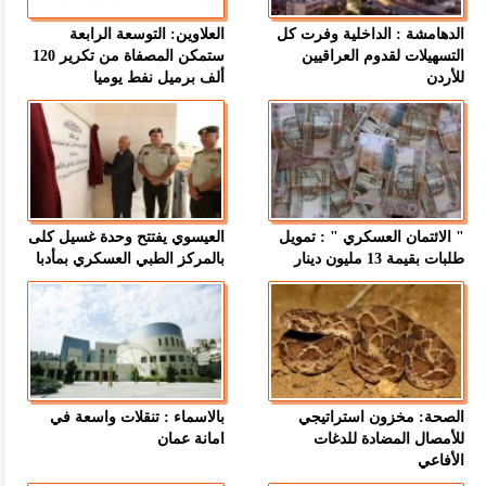
الدهامشة : الداخلية وفرت كل
العلاوين: التوسعة الرابعة
التسهيلات لقدوم العراقيين
ستمكن المصفاة من تكرير 120
للأردن
ألف برميل نفط يوميا
" الائتمان العسكري " : تمويل
العيسوي يفتتح وحدة غسيل كلى
طلبات بقيمة 13 مليون دينار
بالمركز الطبي العسكري بمأدبا
الصحة: مخزون استراتيجي
بالاسماء : تنقلات واسعة في
للأمصال المضادة للدغات
امانة عمان
الأفاعي