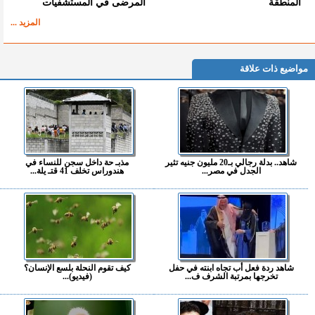
المنطقة
المرضى في المستشفيات
المزيد ...
مواضيع ذات علاقة
شاهد.. بدلة رجالي بـ20 مليون جنيه تثير
مذبـ حة داخل سجن للنساء في
الجدل في مصر...
هندوراس تخلف 41 قتـ يلة...
شاهد ردة فعل أب تجاه ابنته في حفل
كيف تقوم النحلة بلسع الإنسان؟
تخرجها بمرتبة الشرف ف...
(فيديو)...