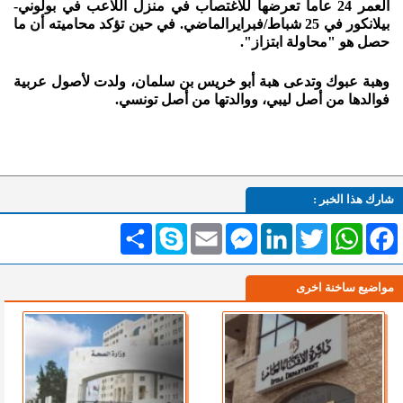
العمر 24 عاما تعرضها للاغتصاب في منزل اللاعب في بولوني-
بيلانكور في 25 شباط/فبرايرالماضي. في حين تؤكد محاميته أن ما
حصل هو "محاولة ابتزاز".
وهبة عبوك وتدعى هبة أبو خريس بن سلمان، ولدت لأصول عربية
فوالدها من أصل ليبي، ووالدتها من أصل تونسي.
شارك هذا الخبر :
Facebook
WhatsApp
Twitter
LinkedIn
Messenger
Email
Skype
انشر
مواضيع ساخنة اخرى