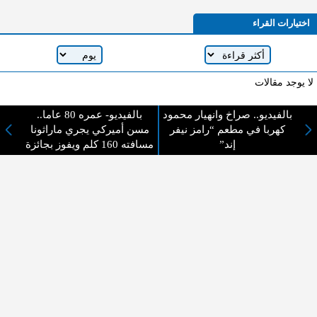
اختيارات القراء
لا يوجد مقالات
بالفيديو.. صراخ وانهيار محمود
بالفيديو- عمره 80 عاما..
كهربا في مطعم “رامز نيفر
مسن أميركي يجري ماراثونا
لا مانع من الإقتباس وإعادة النشر شريط ذكر المصدر ( المدينة نيوز ) - الآراء والتعليقات
إند”
مسافته 160 كلم ويفوز بجائزة
المنشورة تعبر عن رأي أصحابها فقط
عن المدينة الإخبارية
المدينة الإخبارية صحيفة الكترونية شاملة تابعة لشركة قنوات البث
الاردنية تنقل الاخبار المحلية الأردنية وأخبار فلسطين وأبرز الأخبار
العربية والدولية لحظة حدوثها بمهنية رفيعة ليكون العالم بما يجري
فيه وحوله بين يديكم بالكلمة والصورة من مصادرها الحقيقية.