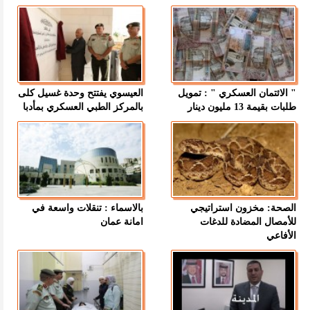
" الائتمان العسكري " : تمويل
العيسوي يفتتح وحدة غسيل كلى
طلبات بقيمة 13 مليون دينار
بالمركز الطبي العسكري بمأدبا
الصحة: مخزون استراتيجي
بالاسماء : تنقلات واسعة في
للأمصال المضادة للدغات
امانة عمان
الأفاعي