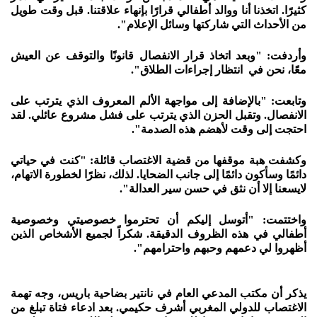
كثيرًا. اتخذنا أنا ووالد أطفالي قرارًا بإنهاء علاقتنا. قبل وقت طويل
من الأحداث التي شاركتها وسائل الإعلام".
وأردفت: "وبعد اتخاذ قرار الانفصال قانونًا والتوقف عن العيش
معًا، نحن في انتظار إجراءات الطلاق".
وتابعت: "بالإضافة إلى مواجهة الألم المعروف الذي يترتب على
الانفصال. وتقبل الحزن الذي يترتب على فشل مشروع عائلي. لقد
احتجت إلى وقت لأهضم هذه الصدمة".
وكشفت هبة موقفها من قضية الاغتصاب قائلة: "كنت في حياتي
دائمًا وسأكون دائمًا إلى جانب الضحايا. لذلك، نظرًا لخطورة الاتهام،
لايسعنا إلا أن نثق في حسن سير العدالة".
واختتمت: "أتوسل إليكم أن تحترموا خصوصيتي وخصوصية
أطفالي في هذه الظروف الدقيقة. شكراً لجميع الأشخاص الذين
أظهروا لي دعمهم وحبهم واحترامهم".
يذكر أن مكتب المدعي العام في نانتير بضاحية باريس، وجه تهمة
الاغتصاب للدولي المغربي أشرف حكيمي. بعد ادعاء فتاة تبلغ من