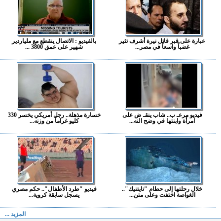
عبارة على قبر قاتل نيرة أشرف تثير
بالفيديو : الاتصال ينقطع مع ملياردير
غضباً واسعاً في مصر...
شهير على عمق 3800 ...
فيديو مرعـ ب.. شاب ينقـ ض على
خسارة مذهلة.. رجل أمريكي يخسر 330
امرأة وابنتها في وضح النه...
كليو غراماً من وزنه...
خلال رحلتها إلى حطام "تايتنيك"..
فيديو "طرد الأطفال".. حكم مصري
الغواصة اختفت وعلى متن...
يسجل سابقة كروية...
المزيد ...