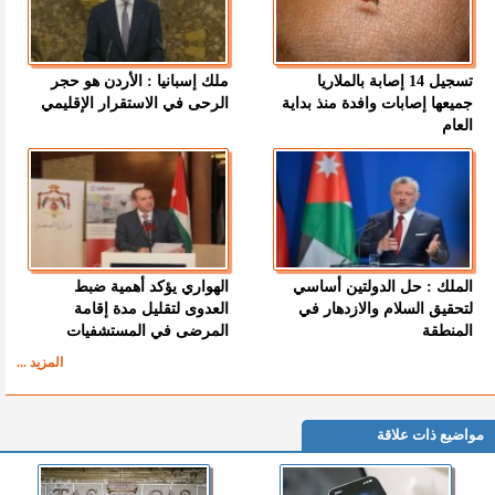
تسجيل 14 إصابة بالملاريا
ملك إسبانيا : الأردن هو حجر
جميعها إصابات وافدة منذ بداية
الرحى في الاستقرار الإقليمي
العام
الملك : حل الدولتين أساسي
الهواري يؤكد أهمية ضبط
لتحقيق السلام والازدهار في
العدوى لتقليل مدة إقامة
المنطقة
المرضى في المستشفيات
المزيد ...
مواضيع ذات علاقة