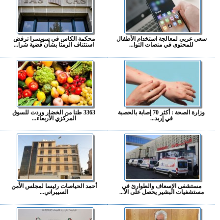
سعي عربي لمعالجة استخدام الأطفال
محكمة الكاس في سويسرا ترفض
للمحتوى في منصات التوا...
استئناف الرمثا بشأن قضية شرا...
وزارة الصحة : أكثر 70 إصابة بالحصبة
3363 طنا من الخضار وردت للسوق
في إربد...
المركزي الأربعاء...
مستشفى الإسعاف والطوارئ في
أحمد الحياصات رئيسا لمجلس الأمن
مستشفيات البشير يحصل على الا...
السيبراني...