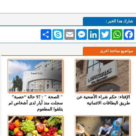
شارك هذا الخبر :
Facebook
WhatsApp
Twitter
LinkedIn
Messenger
Email
Skype
انشر
مواضيع ساخنة اخرى
الإفتاء: حكم شراء الأضحية عن
" الصحة " : 97 حالة “حصبة”
طريق البطاقات الائتمانية
سجلت منذ أيار لدى أشخاص لم
يتلقوا المطعوم