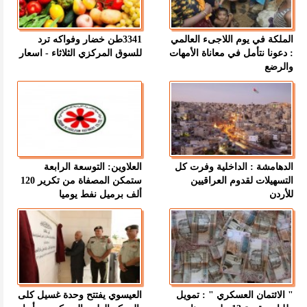
الملكة في يوم اللاجىء العالمي
3341طن خضار وفواكه ترد
: دعونا نتأمل في معاناة الأمهات
للسوق المركزي الثلاثاء - اسعار
والرضع
الدهامشة : الداخلية وفرت كل
العلاوين: التوسعة الرابعة
التسهيلات لقدوم العراقيين
ستمكن المصفاة من تكرير 120
للأردن
ألف برميل نفط يوميا
" الائتمان العسكري " : تمويل
العيسوي يفتتح وحدة غسيل كلى