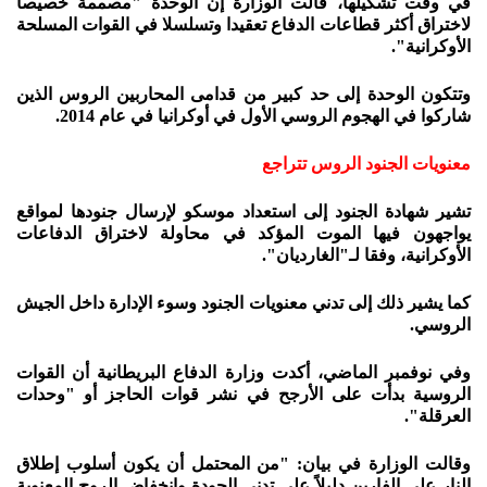
في وقت تشكيلها، قالت الوزارة إن الوحدة "مصممة خصيصا
لاختراق أكثر قطاعات الدفاع تعقيدا وتسلسلا في القوات المسلحة
الأوكرانية".
وتتكون الوحدة إلى حد كبير من قدامى المحاربين الروس الذين
شاركوا في الهجوم الروسي الأول في أوكرانيا في عام 2014.
معنويات الجنود الروس تتراجع
تشير شهادة الجنود إلى استعداد موسكو لإرسال جنودها لمواقع
يواجهون فيها الموت المؤكد في محاولة لاختراق الدفاعات
الأوكرانية، وفقا لـ"الغارديان".
كما يشير ذلك إلى تدني معنويات الجنود وسوء الإدارة داخل الجيش
الروسي.
وفي نوفمبر الماضي، أكدت وزارة الدفاع البريطانية أن القوات
الروسية بدأت على الأرجح في نشر قوات الحاجز أو "وحدات
العرقلة".
وقالت الوزارة في بيان: "من المحتمل أن يكون أسلوب إطلاق
النار على الفارين دليلاً على تدني الجودة وانخفاض الروح المعنوية