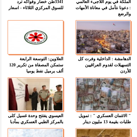
الملكة في يوم اللاجىء العالمي
3341طن خضار وفواكه ترد
: دعونا نتأمل في معاناة الأمهات
للسوق المركزي الثلاثاء - اسعار
والرضع
الدهامشة : الداخلية وفرت كل
العلاوين: التوسعة الرابعة
التسهيلات لقدوم العراقيين
ستمكن المصفاة من تكرير 120
للأردن
ألف برميل نفط يوميا
" الائتمان العسكري " : تمويل
العيسوي يفتتح وحدة غسيل كلى
طلبات بقيمة 13 مليون دينار
بالمركز الطبي العسكري بمأدبا