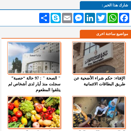
شارك هذا الخبر :
Facebook
WhatsApp
Twitter
LinkedIn
Messenger
Email
Skype
انشر
مواضيع ساخنة اخرى
الإفتاء: حكم شراء الأضحية عن
" الصحة " : 97 حالة “حصبة”
طريق البطاقات الائتمانية
سجلت منذ أيار لدى أشخاص لم
يتلقوا المطعوم