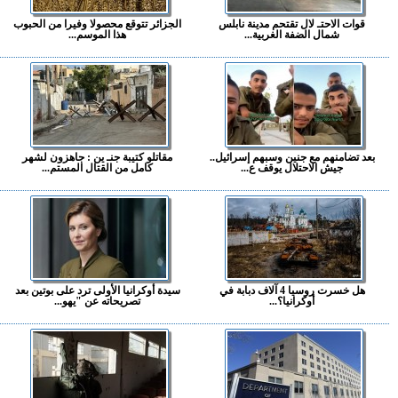
قوات الاحتـ لال تقتحم مدينة نابلس
الجزائر تتوقع محصولا وفيرا من الحبوب
شمال الضفة الغربية...
هذا الموسم...
بعد تضامنهم مع جنين وسبهم إسرائيل..
مقاتلو كتيبة جنـ ين : جاهزون لشهر
جيش الاحتلال يوقف ع...
كامل من القتال المستم...
هل خسرت روسيا 4 آلاف دبابة في
سيدة أوكرانيا الأولى ترد على بوتين بعد
أوكرانيا؟...
تصريحاته عن "يهو...