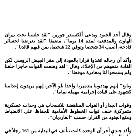
وقال أحد الجنود ويدعى ألكسندر جورين "لقد جلسنا تحت نيران
الهاون والمدفعية لمدة 14 يوما"، مضيفا "لقد تعرضنا لخسائر
فادحة، أصيب 34 شخصا وتوفي 22 شخصا، بمن فيهم قائدنا".
وأكد أن رجاله اتخذوا قرارا بالعودة إلى مقر الجيش الروسي لكن
القادة منعوهم من الإخلاء، وقال "لقد وضعت القوات حاجزا خلفنا
ولم يسمحوا لنا بمغادرة موقعنا".
وتابع" إنهم يهددوننا بتدميرنا واحدا تلو الآخر، إنهم يريدون إعدامنا
كشهود على قيادة إجرامية مهملة تماما".
وقوات الجدار أو القوات المناهضة للانسحاب هي وحدات عسكرية
متمركزة خلف قوات الخطوط الأمامية للحفاظ على الانضباط
ومنع الجنود من الفرار، حسب "الغارديان".
وأكد جندي آخر أن الوحدة كانت تتألف في البداية من 161 رجلاً في