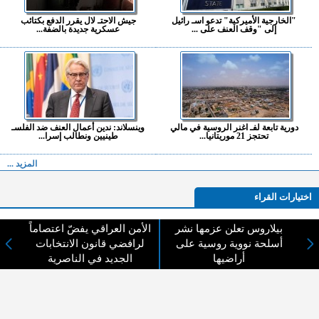
"الخارجية الأميركية" تدعو اسـ رائيل
جيش الاحتـ لال يقرر الدفع بكتائب
إلى "وقف العنف على ...
عسكرية جديدة بالضفة...
دورية تابعة لفـ اغنر الروسية في مالي
وينسلاند: ندين أعمال العنف ضد الفلسـ
تحتجز 21 موريتانيا...
طينيين ونطالب إسرا...
المزيد ...
اختيارات القراء
بيلاروس تعلن عزمها نشر
الأمن العراقي يفضّ اعتصاماً
أسلحة نووية روسية على
لرافضي قانون الانتخابات
لا يوجد مقالات
أراضيها
الجديد في الناصرية
لا مانع من الإقتباس وإعادة النشر شريط ذكر المصدر ( المدينة نيوز ) - الآراء والتعليقات