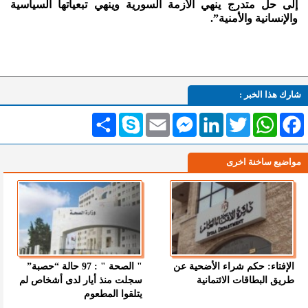
إلى حل متدرج ينهي الأزمة السورية وينهي تبعياتها السياسية
والإنسانية والأمنية”.
شارك هذا الخبر :
Facebook
WhatsApp
Twitter
LinkedIn
Messenger
Email
Skype
انشر
مواضيع ساخنة اخرى
الإفتاء: حكم شراء الأضحية عن
" الصحة " : 97 حالة “حصبة”
طريق البطاقات الائتمانية
سجلت منذ أيار لدى أشخاص لم
يتلقوا المطعوم