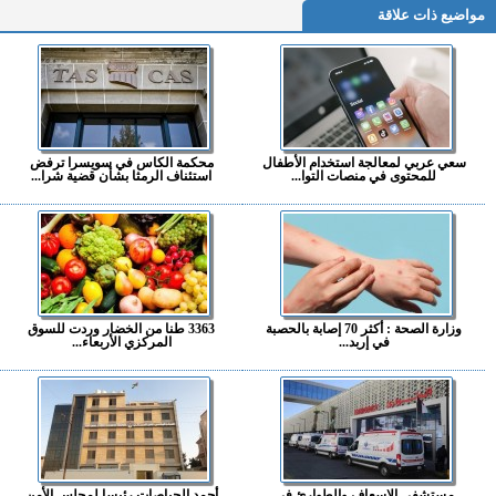
مواضيع ذات علاقة
سعي عربي لمعالجة استخدام الأطفال
محكمة الكاس في سويسرا ترفض
للمحتوى في منصات التوا...
استئناف الرمثا بشأن قضية شرا...
وزارة الصحة : أكثر 70 إصابة بالحصبة
3363 طنا من الخضار وردت للسوق
في إربد...
المركزي الأربعاء...
مستشفى الإسعاف والطوارئ في
أحمد الحياصات رئيسا لمجلس الأمن