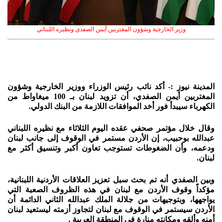
وزير الخارجية وشؤون المغتربين أيمن الصفدي ونظيره اللبناني
المدينة نيوز :- أكد نائب رئيس الوزراء ووزير الخارجية وشؤون
المغتربين أيمن الصفدي، أن تزويد لبنان بـ 100 ميغاواط من
الكهرباء سيبدأ فور أخد الموافقات اللازمة من البنك الدولي.
وقال خلال مؤتمر صحفي عقده اليوم الثلاثاء مع نظيره اللبناني
عبدالله بوحبيب، إن الأردن مستمر في الوقوف إلى جانب لبنان
ودعمه، وأن الضغوطات تستوجب تعاون أكبر وتنسيق أكثر مع
لبنان.
وبين الصفدي أنه تم بحث سبل تعزيز العلاقات الأردنية اللبنانية،
مؤكداً وقوف الأردن مع لبنان في هذه الظروف الصعبة التي
يواجهها، وبتوجيهات من جلالة الملك عبدالله الثاني الدائمة أن
الأردن سيستمر في الوقوف مع لبنان لتجاوز أزمته ليستعيد لبنان
أمنه وألقه ومكانته منارة في المنطقة العربية .