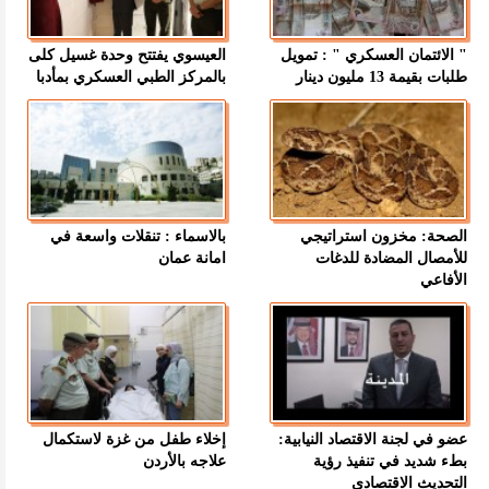
" الائتمان العسكري " : تمويل
العيسوي يفتتح وحدة غسيل كلى
طلبات بقيمة 13 مليون دينار
بالمركز الطبي العسكري بمأدبا
الصحة: مخزون استراتيجي
بالاسماء : تنقلات واسعة في
للأمصال المضادة للدغات
امانة عمان
الأفاعي
عضو في لجنة الاقتصاد النيابية:
إخلاء طفل من غزة لاستكمال
بطء شديد في تنفيذ رؤية
علاجه بالأردن
التحديث الاقتصادي