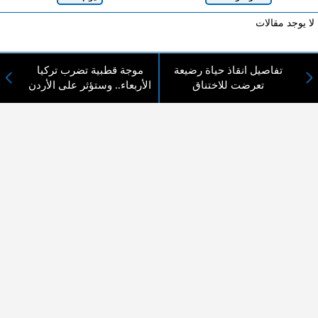
لا يوجد مقالات
تفاصيل انقاذ حياة رضيعة
موجة قطبية تضرب تركيا
لا مانع من الإقتباس وإعادة النشر شريط ذكر المصدر ( المدينة نيوز ) - الآراء والتعليقات
تعرضت للاختناق
الأربعاء.. وستؤثر على الأردن
المنشورة تعبر عن رأي أصحابها فقط
عن المدينة الإخبارية
المدينة الإخبارية صحيفة الكترونية شاملة تابعة لشركة قنوات البث
الاردنية تنقل الاخبار المحلية الأردنية وأخبار فلسطين وأبرز الأخبار
العربية والدولية لحظة حدوثها بمهنية رفيعة ليكون العالم بما يجري
فيه وحوله بين يديكم بالكلمة والصورة من مصادرها الحقيقية.
عن الشركة
اتصل بنا