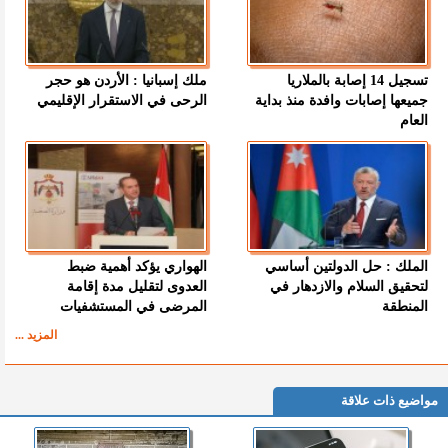
تسجيل 14 إصابة بالملاريا
ملك إسبانيا : الأردن هو حجر
جميعها إصابات وافدة منذ بداية
الرحى في الاستقرار الإقليمي
العام
الملك : حل الدولتين أساسي
الهواري يؤكد أهمية ضبط
لتحقيق السلام والازدهار في
العدوى لتقليل مدة إقامة
المنطقة
المرضى في المستشفيات
المزيد ...
مواضيع ذات علاقة