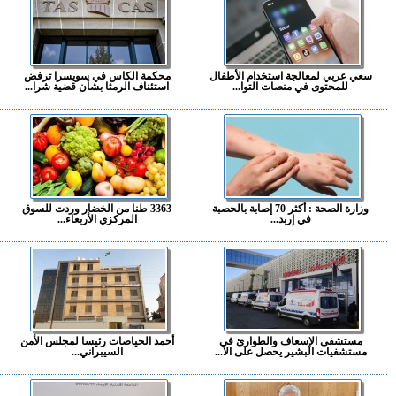
سعي عربي لمعالجة استخدام الأطفال
محكمة الكاس في سويسرا ترفض
للمحتوى في منصات التوا...
استئناف الرمثا بشأن قضية شرا...
وزارة الصحة : أكثر 70 إصابة بالحصبة
3363 طنا من الخضار وردت للسوق
في إربد...
المركزي الأربعاء...
مستشفى الإسعاف والطوارئ في
أحمد الحياصات رئيسا لمجلس الأمن
مستشفيات البشير يحصل على الا...
السيبراني...