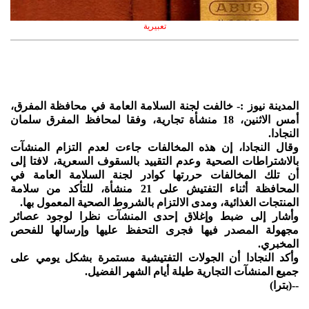
تعبيرية
المدينة نيوز :- خالفت لجنة السلامة العامة في محافظة المفرق،
أمس الاثنين، 18 منشأة تجارية، وفقا لمحافظ المفرق سلمان
النجادا.
وقال النجادا، إن هذه المخالفات جاءت لعدم التزام المنشآت
بالاشتراطات الصحية وعدم التقييد بالسقوف السعرية، لافتا إلى
أن تلك المخالفات حررتها كوادر لجنة السلامة العامة في
المحافظة أثناء التفتيش على 21 منشأة، للتأكد من سلامة
المنتجات الغذائية، ومدى الالتزام بالشروط الصحية المعمول بها.
وأشار إلى ضبط وإغلاق إحدى المنشآت نظرا لوجود عصائر
مجهولة المصدر فيها فجرى التحفظ عليها وإرسالها للفحص
المخبري.
وأكد النجادا أن الجولات التفتيشية مستمرة بشكل يومي على
جميع المنشآت التجارية طيلة أيام الشهر الفضيل.
--(بترا)