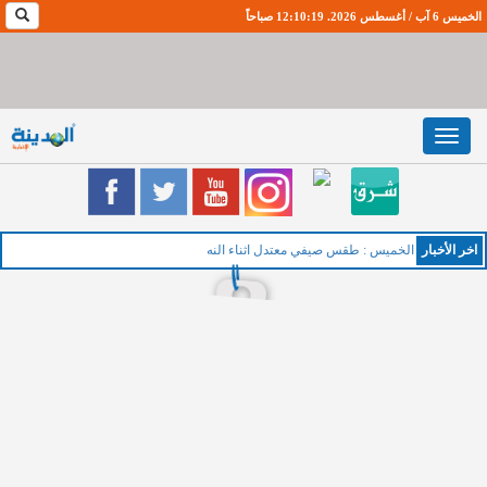
الخميس 6 آب / أغسطس 2026. 12:10:20 صباحاً
Toggle
navigation
اخر اﻷخبار
الخميس : طقس صيفي معتدل اثناء النهار ولطي