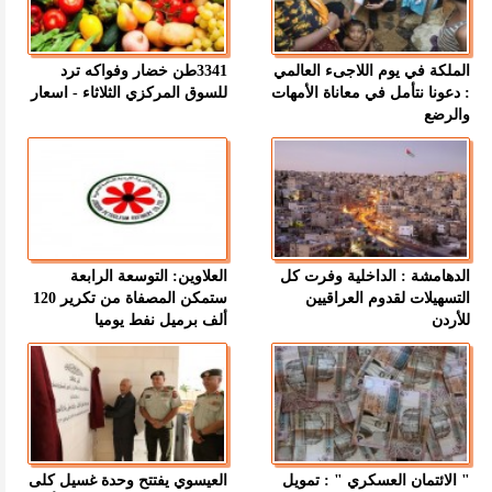
الملكة في يوم اللاجىء العالمي
3341طن خضار وفواكه ترد
: دعونا نتأمل في معاناة الأمهات
للسوق المركزي الثلاثاء - اسعار
والرضع
الدهامشة : الداخلية وفرت كل
العلاوين: التوسعة الرابعة
التسهيلات لقدوم العراقيين
ستمكن المصفاة من تكرير 120
للأردن
ألف برميل نفط يوميا
" الائتمان العسكري " : تمويل
العيسوي يفتتح وحدة غسيل كلى