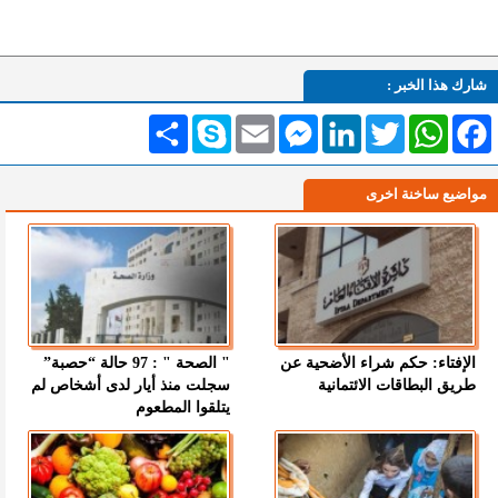
شارك هذا الخبر :
Facebook
WhatsApp
Twitter
LinkedIn
Messenger
Email
Skype
انشر
مواضيع ساخنة اخرى
الإفتاء: حكم شراء الأضحية عن
" الصحة " : 97 حالة “حصبة”
طريق البطاقات الائتمانية
سجلت منذ أيار لدى أشخاص لم
يتلقوا المطعوم