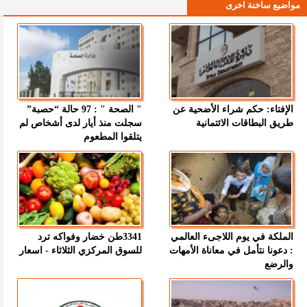
مواضيع ساخنة اخرى
الإفتاء: حكم شراء الأضحية عن
" الصحة " : 97 حالة “حصبة”
طريق البطاقات الائتمانية
سجلت منذ أيار لدى أشخاص لم
يتلقوا المطعوم
الملكة في يوم اللاجىء العالمي
3341طن خضار وفواكه ترد
: دعونا نتأمل في معاناة الأمهات
للسوق المركزي الثلاثاء - اسعار
والرضع