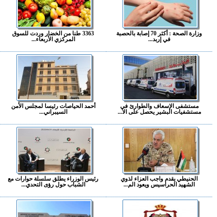
وزارة الصحة : أكثر 70 إصابة بالحصبة
3363 طنا من الخضار وردت للسوق
في إربد...
المركزي الأربعاء...
مستشفى الإسعاف والطوارئ في
أحمد الحياصات رئيسا لمجلس الأمن
مستشفيات البشير يحصل على الا...
السيبراني...
الحنيطي يقدم واجب العزاء لذوي
رئيس الوزراء يطلق سلسلة حوارات مع
الشهيد الحراسيس ويعود الم...
الشباب حول رؤى التحدي...