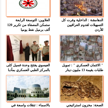
الدهامشة : الداخلية وفرت كل
العلاوين: التوسعة الرابعة
التسهيلات لقدوم العراقيين
ستمكن المصفاة من تكرير 120
للأردن
ألف برميل نفط يوميا
" الائتمان العسكري " : تمويل
العيسوي يفتتح وحدة غسيل كلى
طلبات بقيمة 13 مليون دينار
بالمركز الطبي العسكري بمأدبا
الصحة: مخزون استراتيجي
بالاسماء : تنقلات واسعة في