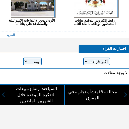
رابط إلكتروني لتدقيق بيانات
الأردن يدين الاعتداءات الإسرائيلية
المتقدمين لوظائف الفئة الثا...
والمصادقة على بناء أ...
المزيد ...
اختيارات القراء
لا يوجد مقالات
السياحة: ارتفاع مبيعات
مخالفة 18منشأة تجارية في
لا مانع من الإقتباس وإعادة النشر شريط ذكر المصدر ( المدينة نيوز ) - الآراء والتعليقات
التذكرة الموحدة خلال
المفرق
المنشورة تعبر عن رأي أصحابها فقط
الشهرين الماضيين