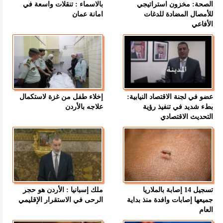
الصحة: مخزون استراتيجي
بالاسماء : تنقلات واسعة في
للأمصال المضادة للدغات
امانة عمان
الأفاعي
عضو في لجنة الاقتصاد النيابية:
إخلاء طفل من غزة لاستكمال
بطء شديد في تنفيذ رؤية
علاجه بالأردن
التحديث الاقتصادي
تسجيل 14 إصابة بالملاريا
ملك إسبانيا : الأردن هو حجر
جميعها إصابات وافدة منذ بداية
الرحى في الاستقرار الإقليمي
العام