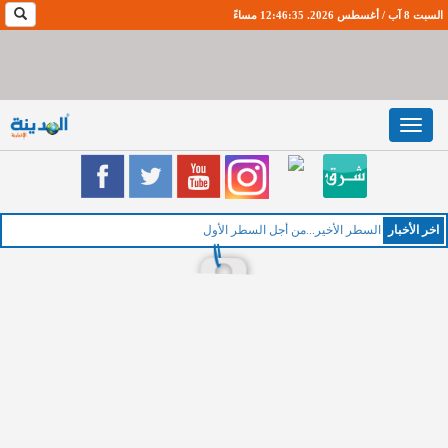
السبت 8 آب / أغسطس 2026. 12:46:36 مساءً
Toggle
navigation
اخر اﻷخبار
السطر الأخير...من أجل السطر الأول