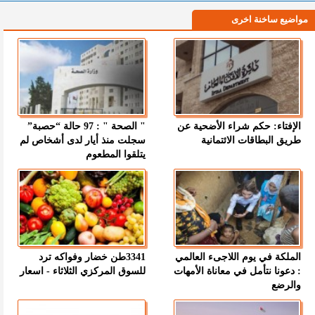
مواضيع ساخنة اخرى
الإفتاء: حكم شراء الأضحية عن
" الصحة " : 97 حالة “حصبة”
طريق البطاقات الائتمانية
سجلت منذ أيار لدى أشخاص لم
يتلقوا المطعوم
الملكة في يوم اللاجىء العالمي
3341طن خضار وفواكه ترد
: دعونا نتأمل في معاناة الأمهات
للسوق المركزي الثلاثاء - اسعار
والرضع