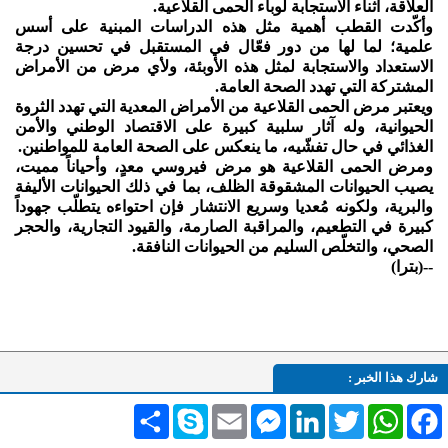
العلاقة، أثناء الاستجابة لوباء الحمى القلاعية.
وأكّدت القطب أهمية مثل هذه الدراسات المبنية على أسس
علمية؛ لما لها من دور فعّال في المستقبل في تحسين درجة
الاستعداد والاستجابة لمثل هذه الأوبئة، ولأي مرض من الأمراض
المشتركة التي تهدد الصحة العامة.
ويعتبر مرض الحمى القلاعية من الأمراض المعدية التي تهدد الثروة
الحيوانية، وله آثار سلبية كبيرة على الاقتصاد الوطني والأمن
الغذائي في حال تفشّيه، ما ينعكس على الصحة العامة للمواطنين.
ومرض الحمى القلاعية هو مرض فيروسي معدٍ، وأحياناً مميت،
يصيب الحيوانات المشقوقة الظلف، بما في ذلك الحيوانات الأليفة
والبرية، ولكونه مُعديا وسريع الانتشار فإن احتواءه يتطلّب جهوداً
كبيرة في التطعيم، والمراقبة الصارمة، والقيود التجارية، والحجر
الصحي، والتخلّص السليم من الحيوانات النافقة.
--(بترا)
شارك هذا الخبر :
Facebook
WhatsApp
Twitter
LinkedIn
Messenger
Email
Skype
انشر