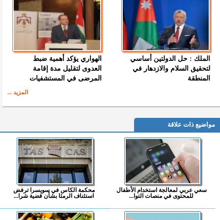
الملك : حل الدولتين أساسي
الهواري يؤكد أهمية ضبط
لتحقيق السلام والازدهار في
العدوى لتقليل مدة إقامة
المنطقة
المرضى في المستشفيات
المزيد ...
مواضيع ذات علاقة
سعي عربي لمعالجة استخدام الأطفال
محكمة الكاس في سويسرا ترفض
للمحتوى في منصات التوا...
استئناف الرمثا بشأن قضية شرا...