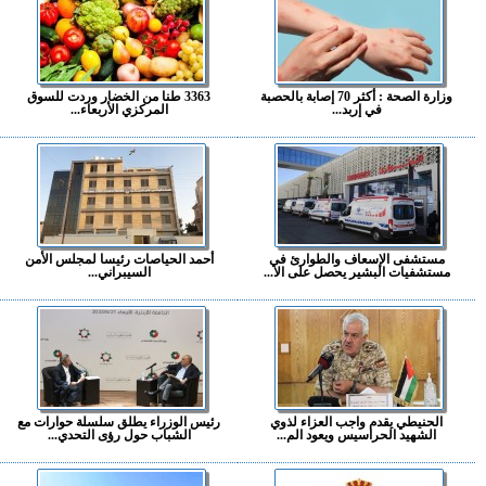
وزارة الصحة : أكثر 70 إصابة بالحصبة
3363 طنا من الخضار وردت للسوق
في إربد...
المركزي الأربعاء...
مستشفى الإسعاف والطوارئ في
أحمد الحياصات رئيسا لمجلس الأمن
مستشفيات البشير يحصل على الا...
السيبراني...
الحنيطي يقدم واجب العزاء لذوي
رئيس الوزراء يطلق سلسلة حوارات مع
الشهيد الحراسيس ويعود الم...
الشباب حول رؤى التحدي...