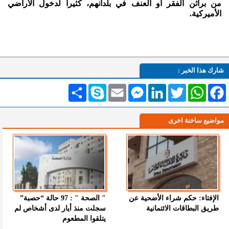
من براثن الفقر أو العنف في بلدانهم، كثيرا لدخول الأراضي
الأميركية.
شارك هذا الخبر :
Facebook
WhatsApp
Twitter
LinkedIn
Messenger
Email
Skype
انشر
مواضيع ساخنة اخرى
الإفتاء: حكم شراء الأضحية عن
" الصحة " : 97 حالة “حصبة”
طريق البطاقات الائتمانية
سجلت منذ أيار لدى أشخاص لم
يتلقوا المطعوم