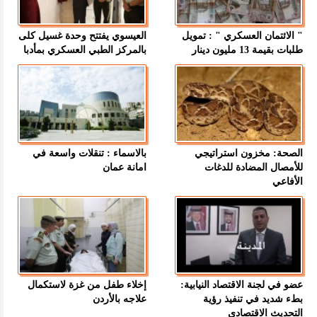
" الائتمان العسكري " : تمويل
العيسوي يفتتح وحدة غسيل كلى
طلبات بقيمة 13 مليون دينار
بالمركز الطبي العسكري بمأدبا
الصحة: مخزون استراتيجي
بالاسماء : تنقلات واسعة في
للأمصال المضادة للدغات
امانة عمان
الأفاعي
عضو في لجنة الاقتصاد النيابية:
إخلاء طفل من غزة لاستكمال
بطء شديد في تنفيذ رؤية
علاجه بالأردن
التحديث الاقتصادي