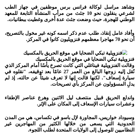
وشاهد مراسل لوكالة فرانس برس موظفين في جهاز الطب
لشرعي ينقلون نحو 10 جثث من مرأب المنشأة التابعة للمعهد
الوطني للهجرة، حيث وضعت جثث عدة أخرى وغطيت ببطانيات.
وأفاد عامل إنقاذ، طلب عدم ذكر اسمه كونه غير مخول بالتصريح،
أن نحو 70 مهاجرا معظمهم فنزويليون كانوا في المركز.
فنزويلية تبكي الضحايا في موقع الحريق بالمكسيك
وقالت الفنزويلية فيناغلي التي كانت تصرخ يأسًا أمام المركز الذي
نُقل إليه زوجها البالغ من العمر 27 عامًا بعد توقيفه، "نقلوه في
سيارة إسعاف". لكنها قالت إنها لا تعرف شيئاً عن حالته، إذ لم
يدلِ المسؤولون عن المركز بأي تصريحات.
واندلع الحريق قبيل منتصف ليل الاثنين وهرع عناصر الإطفاء
وعشرات سيارات الإسعاف إلى المكان على الإثر.
وسيوداد خواريس، المجاورة لإل باسو في تكساس، هي من المدن
الحدودية التي يسعى من خلالها الكثير من المهاجرين غير
النظاميين للوصول إلى الولايات المتحدة لطلب اللجوء.