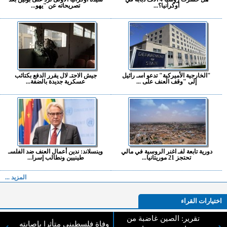
أوكرانيا؟...
تصريحاته عن "يهو...
"الخارجية الأميركية" تدعو اسـ رائيل
جيش الاحتـ لال يقرر الدفع بكتائب
إلى "وقف العنف على ...
عسكرية جديدة بالضفة...
دورية تابعة لفـ اغنر الروسية في مالي
وينسلاند: ندين أعمال العنف ضد الفلسـ
تحتجز 21 موريتانيا...
طينيين ونطالب إسرا...
المزيد ...
اختيارات القراء
تقرير: الصين غاضبة من
وفاة فلسطيني متأثرا بإصابته