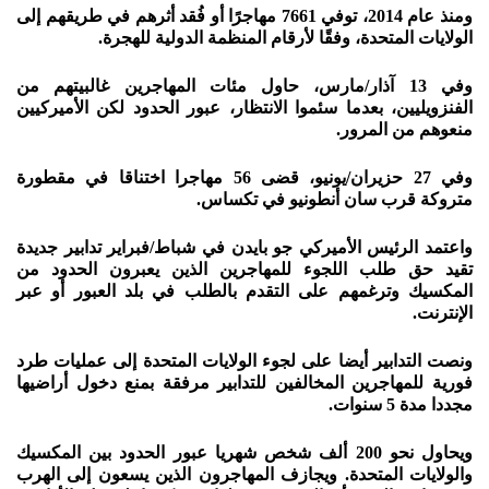
ومنذ عام 2014، توفي 7661 مهاجرًا أو فُقد أثرهم في طريقهم إلى
الولايات المتحدة، وفقًا لأرقام المنظمة الدولية للهجرة.
وفي 13 آذار/مارس، حاول مئات المهاجرين غالبيتهم من
الفنزويليين، بعدما سئموا الانتظار، عبور الحدود لكن الأميركيين
منعوهم من المرور.
وفي 27 حزيران/يونيو، قضى 56 مهاجرا اختناقا في مقطورة
متروكة قرب سان أنطونيو في تكساس.
واعتمد الرئيس الأميركي جو بايدن في شباط/فبراير تدابير جديدة
تقيد حق طلب اللجوء للمهاجرين الذين يعبرون الحدود من
المكسيك وترغمهم على التقدم بالطلب في بلد العبور أو عبر
الإنترنت.
ونصت التدابير أيضا على لجوء الولايات المتحدة إلى عمليات طرد
فورية للمهاجرين المخالفين للتدابير مرفقة بمنع دخول أراضيها
مجددا مدة 5 سنوات.
ويحاول نحو 200 ألف شخص شهريا عبور الحدود بين المكسيك
والولايات المتحدة. ويجازف المهاجرون الذين يسعون إلى الهرب