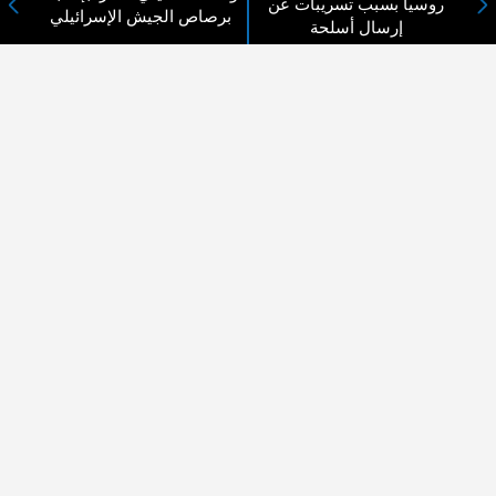
روسيا بسبب تسريبات عن
برصاص الجيش الإسرائيلي
إرسال أسلحة
لا يوجد مقالات
لا مانع من الإقتباس وإعادة النشر شريط ذكر المصدر ( المدينة نيوز ) - الآراء والتعليقات
المنشورة تعبر عن رأي أصحابها فقط
عن المدينة الإخبارية
المدينة الإخبارية صحيفة الكترونية شاملة تابعة لشركة قنوات البث
الاردنية تنقل الاخبار المحلية الأردنية وأخبار فلسطين وأبرز الأخبار
العربية والدولية لحظة حدوثها بمهنية رفيعة ليكون العالم بما يجري
فيه وحوله بين يديكم بالكلمة والصورة من مصادرها الحقيقية.
عن الشركة
اتصل بنا