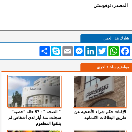
المصدر: نوفوستي
شارك هذا الخبر :
Facebook
WhatsApp
Twitter
LinkedIn
Messenger
Email
Skype
انشر
مواضيع ساخنة اخرى
الإفتاء: حكم شراء الأضحية عن
" الصحة " : 97 حالة “حصبة”
طريق البطاقات الائتمانية
سجلت منذ أيار لدى أشخاص لم
يتلقوا المطعوم