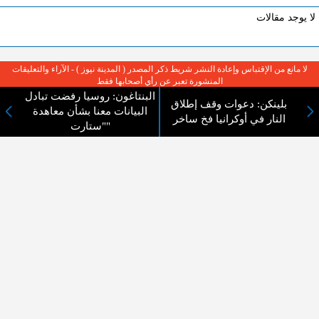
لا يوجد مقالات
لا مانع من الإقتباس وإعادة النشر شريط ذكر المصدر ( المدينة نيوز ) - الآراء والتعليقات
المنشورة تعبر عن رأي أصحابها فقط
البنتاغون: روسيا رفضت تبادل
بلينكن: دعوات وقف إطلاق
البيانات معنا بشأن معاهدة
النار في أوكرانيا فخ ساخر
"ستارت"
عن المدينة الإخبارية
المدينة الإخبارية صحيفة الكترونية شاملة تابعة لشركة قنوات البث
الاردنية تنقل الاخبار المحلية الأردنية وأخبار فلسطين وأبرز الأخبار
العربية والدولية لحظة حدوثها بمهنية رفيعة ليكون العالم بما يجري
فيه وحوله بين يديكم بالكلمة والصورة من مصادرها الحقيقية.
عن الشركة
اتصل بنا
الهيكل التنظيمي