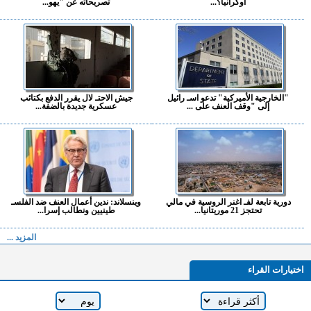
أوكرانيا؟...
تصريحاته عن "يهو...
"الخارجية الأميركية" تدعو اسـ رائيل
جيش الاحتـ لال يقرر الدفع بكتائب
إلى "وقف العنف على ...
عسكرية جديدة بالضفة...
دورية تابعة لفـ اغنر الروسية في مالي
وينسلاند: ندين أعمال العنف ضد الفلسـ
تحتجز 21 موريتانيا...
طينيين ونطالب إسرا...
المزيد ...
اختيارات القراء