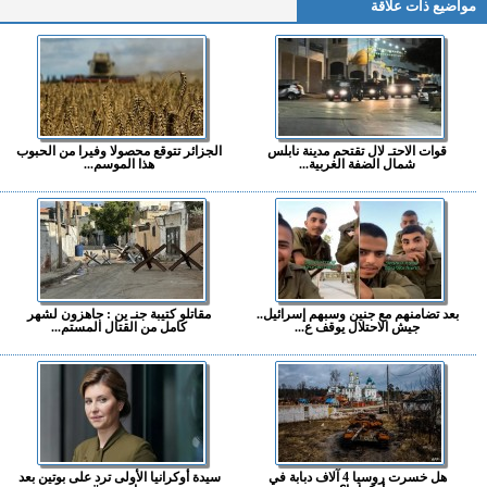
مواضيع ذات علاقة
قوات الاحتـ لال تقتحم مدينة نابلس
الجزائر تتوقع محصولا وفيرا من الحبوب
شمال الضفة الغربية...
هذا الموسم...
بعد تضامنهم مع جنين وسبهم إسرائيل..
مقاتلو كتيبة جنـ ين : جاهزون لشهر
جيش الاحتلال يوقف ع...
كامل من القتال المستم...
هل خسرت روسيا 4 آلاف دبابة في
سيدة أوكرانيا الأولى ترد على بوتين بعد