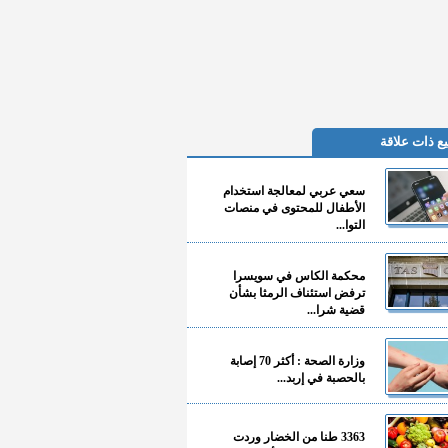
ع ذات علاقة
سعي عربي لمعالجة استخدام
الأطفال للمحتوى في منصات
التوا...
محكمة الكاس في سويسرا
ترفض استئناف الرمثا بشأن
قضية شرا...
وزارة الصحة : أكثر 70 إصابة
بالحصبة في إربد...
3363 طنا من الخضار وردت