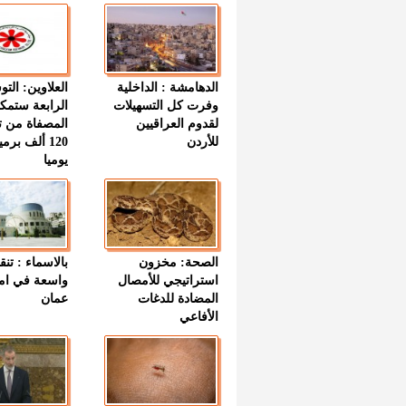
الدهامشة : الداخلية
العلاوين: الت
وفرت كل التسهيلات
الرابعة ستمك
لقدوم العراقيين
المصفاة من ت
للأردن
120 ألف بر
يوميا
الصحة: مخزون
بالاسماء : تنق
استراتيجي للأمصال
واسعة في اما
المضادة للدغات
عمان
الأفاعي