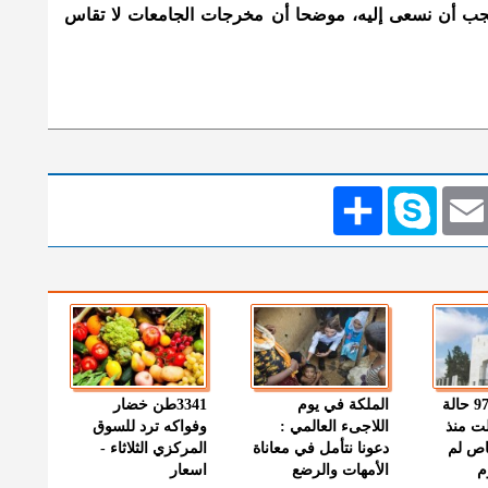
يجب أن نسعى إليه، موضحا أن مخرجات الجامعات لا تقاس
Emai
Skype
انشر
" الصحة " : 97 حالة
الملكة في يوم
3341طن خضار
ت منذ
اللاجىء العالمي :
وفواكه ترد للسوق
اص لم
دعونا نتأمل في معاناة
المركزي الثلاثاء -
م
الأمهات والرضع
اسعار