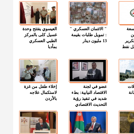
وسعة
" الائتمان العسكري "
العيسوي يفتتح وحدة
ن
: تمويل طلبات بقيمة
غسيل كلى بالمركز
كرير
13 مليون دينار
الطبي العسكري
ميل نفط
بمأدبا
لات
عضو في لجنة
إخلاء طفل من غزة
نة
الاقتصاد النيابية: بطء
لاستكمال علاجه
شديد في تنفيذ رؤية
بالأردن
التحديث الاقتصادي