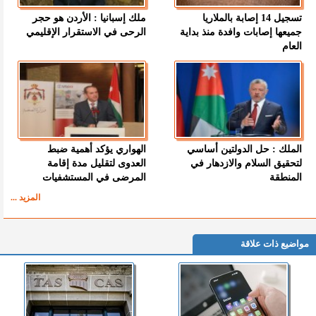
تسجيل 14 إصابة بالملاريا
ملك إسبانيا : الأردن هو حجر
جميعها إصابات وافدة منذ بداية
الرحى في الاستقرار الإقليمي
العام
الملك : حل الدولتين أساسي
الهواري يؤكد أهمية ضبط
لتحقيق السلام والازدهار في
العدوى لتقليل مدة إقامة
المنطقة
المرضى في المستشفيات
المزيد ...
مواضيع ذات علاقة