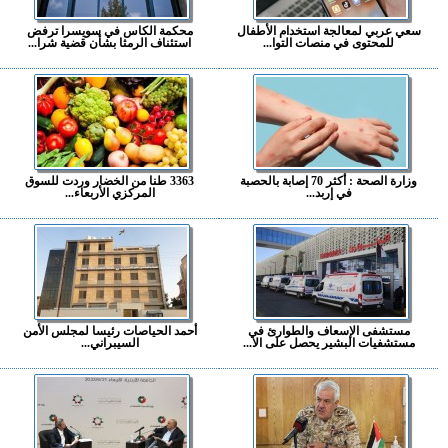
سعي عربي لمعالجة استخدام الأطفال
محكمة الكاس في سويسرا ترفض
للمحتوى في منصات التوا...
استئناف الرمثا بشأن قضية شرا...
وزارة الصحة : أكثر 70 إصابة بالحصبة
3363 طنا من الخضار وردت للسوق
في إربد...
المركزي الأربعاء...
مستشفى الإسعاف والطوارئ في
أحمد الحياصات رئيسا لمجلس الأمن
مستشفيات البشير يحصل على الا...
السيبراني...