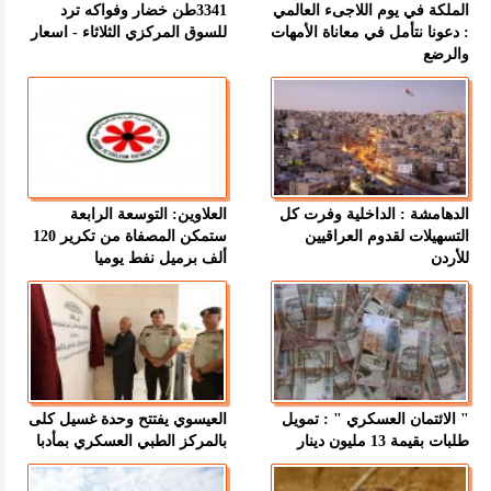
الملكة في يوم اللاجىء العالمي
3341طن خضار وفواكه ترد
: دعونا نتأمل في معاناة الأمهات
للسوق المركزي الثلاثاء - اسعار
والرضع
الدهامشة : الداخلية وفرت كل
العلاوين: التوسعة الرابعة
التسهيلات لقدوم العراقيين
ستمكن المصفاة من تكرير 120
للأردن
ألف برميل نفط يوميا
" الائتمان العسكري " : تمويل
العيسوي يفتتح وحدة غسيل كلى
طلبات بقيمة 13 مليون دينار
بالمركز الطبي العسكري بمأدبا