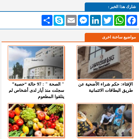
شارك هذا الخبر :
Facebook
WhatsApp
Twitter
LinkedIn
Messenger
Email
Skype
انشر
مواضيع ساخنة اخرى
الإفتاء: حكم شراء الأضحية عن
" الصحة " : 97 حالة “حصبة”
طريق البطاقات الائتمانية
سجلت منذ أيار لدى أشخاص لم
يتلقوا المطعوم