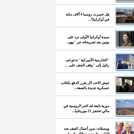
هل خسرت روسيا 4 آلاف دبابة
في أوكرانيا؟...
سيدة أوكرانيا الأولى ترد على
بوتين بعد تصريحاته عن "يهو...
"الخارجية الأميركية" تدعو اسـ
رائيل إلى "وقف العنف على ...
جيش الاحتـ لال يقرر الدفع بكتائب
عسكرية جديدة بالضفة...
دورية تابعة لفـ اغنر الروسية في
مالي تحتجز 21 موريتانيا...
وينسلاند: ندين أعمال العنف ضد
الفلسـ طينيين ونطالب إسرا...