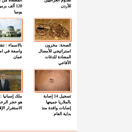
لقدوم العراقيين
المصفاة من ت
للأردن
120 ألف بر
يوميا
الصحة: مخزون
بالاسماء : تنق
استراتيجي للأمصال
واسعة في اما
المضادة للدغات
عمان
الأفاعي
تسجيل 14 إصابة
ملك إسبانيا : 
بالملاريا جميعها
هو حجر الرح
إصابات وافدة منذ
الاستقرار الإ
بداية العام