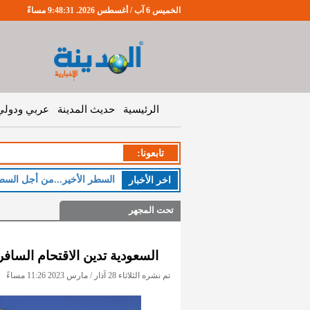
الخميس 6 آب / أغسطس 2026. 9:48:31 مساءً
الرئيسية
حديث المدينة
عربي ودولي
تابعونا:
السطر الأخير...من أجل السط
اخر اﻷخبار
تحت المجهر
السعودية تدين الاقتحام الساف
تم نشره الثلاثاء 28 آذار / مارس 2023 11:26 مساءً