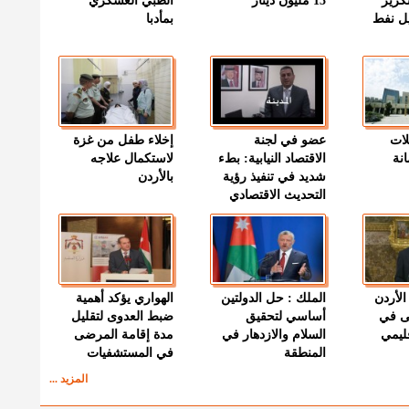
كرير
13 مليون دينار
الطبي العسكري
ميل نفط
بمأدبا
لات
عضو في لجنة
إخلاء طفل من غزة
نة
الاقتصاد النيابية: بطء
لاستكمال علاجه
شديد في تنفيذ رؤية
بالأردن
التحديث الاقتصادي
الأردن
الملك : حل الدولتين
الهواري يؤكد أهمية
ى في
أساسي لتحقيق
ضبط العدوى لتقليل
قليمي
السلام والازدهار في
مدة إقامة المرضى
المنطقة
في المستشفيات
المزيد ...