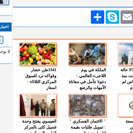
Emai
Skype
انشر
اختيار
لا يوج
" الصحة " : 97 حالة
الملكة في يوم
3341طن خضار
ت منذ
اللاجىء العالمي :
وفواكه ترد للسوق
اص لم
دعونا نتأمل في معاناة
المركزي الثلاثاء -
م
الأمهات والرضع
اسعار
وسعة
" الائتمان العسكري "
العيسوي يفتتح وحدة
ن
: تمويل طلبات بقيمة
غسيل كلى بالمركز