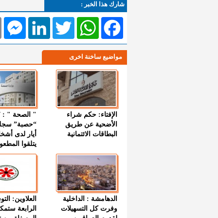
شارك هذا الخبر :
l
Messenger
LinkedIn
Twitter
WhatsApp
Facebook
مواضيع ساخنة اخرى
الإفتاء: حكم شراء
الأضحية عن طريق
“حصبة” سجل
البطاقات الائتمانية
أيار لدى أشخ
يتلقوا المطعو
الدهامشة : الداخلية
العلاوين: الت
وفرت كل التسهيلات
الرابعة ستمك