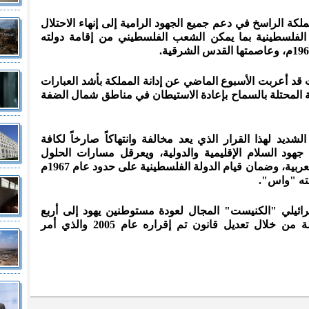
لكة الراسخ في دعم جميع الجهود الرامية إلى إنهاء الاحتلال
لفلسطينية بما يمكن الشعب الفلسطيني من إقامة دولته
 قد أعربت الأسبوع الماضي عن إدانة المملكة بأشد العبارات
ية المحتلة بالسماح بإعادة الاستيطان في مناطق شمال الضفة
شديد لهذا القرار الذي يعد مخالفة وانتهاكاً صارخاً لكافة
جهود السلام الإقليمية والدولية، ويعرقل مسارات الحلول
السياسية القائمة على مبادرة السلام العربية، وضمان قيام الدولة الفلسطينية على حدود عام 1967م
ته "واس".
رائيلي "الكنيست" المجال لعودة مستوطنين يهود إلى أربع
مستوطنات في الضفة الغربية المحتلة من خلال تعديل قانون تم إقراره عام 2005 والذي أمر