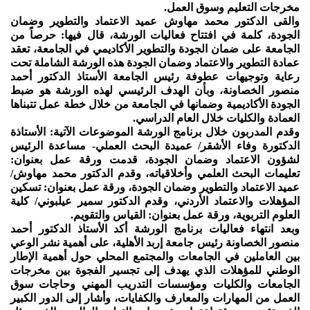
مخرجات التعليم وسوق العمل.
والقى الدكتور محمد مهاوش عميد الاعتماد والتطوير وضمان
الجودة، كلمة في افتتاح فعاليات الورشة، قال فيها: حرصاً من
الجامعة على ضمان الجودة والتطوير الأكاديمي في الجامعة، تعقد
عمادة التطوير والاعتماد وضمان الجودة هذه الورشة الشاملة تحت
رعاية وتوجيهات عطوفة رئيس الجامعة الأستاذ الدكتور أحمد
منصور الخصاونة، وبأن الهدف الرئيسي لهذه الورشة هو ضبط
الجودة الأكاديمية وضمانها في الجامعة من خلال خطة عمل تتبناها
العمادة والكليات خلال العام الدراسي.
وقدم المدربون خلال برنامج الورشة الموضوعات الآتية: الأستاذة
الدكتورة وفاء الأشقر/ عميدة البحث العملي- مساعدة الرئيس
لشؤون الاعتماد وضمان الجودة، قدمت ورقة عمل بعنوان:
تعليمات البحث العلمي وأخلاقياته، وقدم الدكتور محمد مهاوش/
عميد الاعتماد والتطوير وضمان الجودة، ورقة عمل بعنوان: تسكين
المؤهلات والاعتماد الأردني، وقدم الدكتور سمير عيلبوني/ كلية
العلوم التربوية، ورقة عمل بعنوان: القياس والتقويم.
وبعد انتهاء فعاليات برنامج الورشة أكد الأستاذ الدكتور أحمد
منصور الخصاونة رئيس جامعة إربد الأهلية، على أهمية نشر الوعي
بين العاملين في الجامعات والمجتمع المحلي حول أهمية الإطار
الوطني للمؤهلات الذي يهدف إلى تجسير الفجوة بين مخرجات
الجامعات والكليات ومؤسسات التدريب المهني وحاجات سوق
العمل من المهارات والمعارف والكفايات، وأشار إلى الدور الكبير