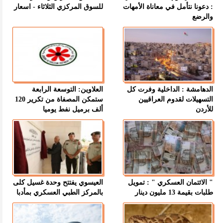
: دعونا نتأمل في معاناة الأمهات
للسوق المركزي الثلاثاء - اسعار
والرضع
الدهامشة : الداخلية وفرت كل
العلاوين: التوسعة الرابعة
التسهيلات لقدوم العراقيين
ستمكن المصفاة من تكرير 120
للأردن
ألف برميل نفط يوميا
" الائتمان العسكري " : تمويل
العيسوي يفتتح وحدة غسيل كلى
طلبات بقيمة 13 مليون دينار
بالمركز الطبي العسكري بمأدبا