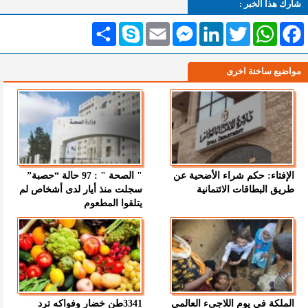
شارك هذا الخبر :
Facebook
WhatsApp
Twitter
LinkedIn
Messenger
Email
Skype
انشر
مواضيع ساخنة اخرى
الإفتاء: حكم شراء الأضحية عن
" الصحة " : 97 حالة “حصبة”
طريق البطاقات الائتمانية
سجلت منذ أيار لدى أشخاص لم
يتلقوا المطعوم
الملكة في يوم اللاجىء العالمي
3341طن خضار وفواكه ترد