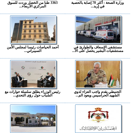
وزارة الصحة : أكثر 70 إصابة بالحصبة
3363 طنا من الخضار وردت للسوق
في إربد...
المركزي الأربعاء...
مستشفى الإسعاف والطوارئ في
أحمد الحياصات رئيسا لمجلس الأمن
مستشفيات البشير يحصل على الا...
السيبراني...
الحنيطي يقدم واجب العزاء لذوي
رئيس الوزراء يطلق سلسلة حوارات مع
الشهيد الحراسيس ويعود الم...
الشباب حول رؤى التحدي...