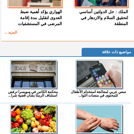
الملك : حل الدولتين أساسي
الهواري يؤكد أهمية ضبط
لتحقيق السلام والازدهار في
العدوى لتقليل مدة إقامة
المنطقة
المرضى في المستشفيات
المزيد ...
مواضيع ذات علاقة
سعي عربي لمعالجة استخدام الأطفال
محكمة الكاس في سويسرا ترفض
للمحتوى في منصات التوا...
استئناف الرمثا بشأن قضية شرا...