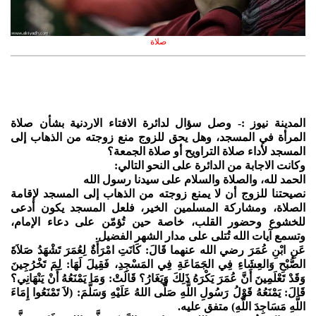
صلاة
المدينة نيوز :- وصل سؤال لدائرة الافتاء الاردنية بشأن صلاة
المرأة في المسجد، وهل يحق للزوج منع زوجته من الذهاب إلى
المسجد لأداء صلاة التراويح أو صلاة الجمعة؟
وكانت الاجابة من الدائرة على النحو التالي:
الحمد لله، والصلاة والسلام على سيدنا رسول الله
نصيحتنا للزوج أن لا يمنع زوجته من الذهاب إلى المسجد لإقامة
الصلاة، ومشاركة المسلمين الخير، فلعل المسجد يكون أدعى
للخشوع وحضور القلب، خاصة حين تُؤمّن على دعاء الإمام،
وتسمع آيات الله تُتلى على مدار الشهر الفضيل.
عَنِ ابْنِ عُمَرَ رضي الله عنهما قَالَ: كَانَتِ امْرَأَةٌ لِعُمَرَ تَشْهَدُ صَلاَةَ
الصُّبْحِ وَالعِشَاءِ فِي الجَمَاعَةِ فِي المَسْجِدِ، فَقِيلَ لَهَا: لِمَ تَخْرُجِينَ
وَقَدْ تَعْلَمِينَ أَنَّ عُمَرَ يَكْرَهُ ذَلِكَ وَيَغَارُ؟ قَالَتْ: وَمَا يَمْنَعُهُ أَنْ يَنْهَانِي؟
قَالَ: يَمْنَعُهُ قَوْلُ رَسُولِ اللَّهِ صَلَّى اللهُ عَلَيْهِ وَسَلَّمَ: (لاَ تَمْنَعُوا إِمَاءَ
اللَّهِ مَسَاجِدَ اللَّهِ) متفق عليه.