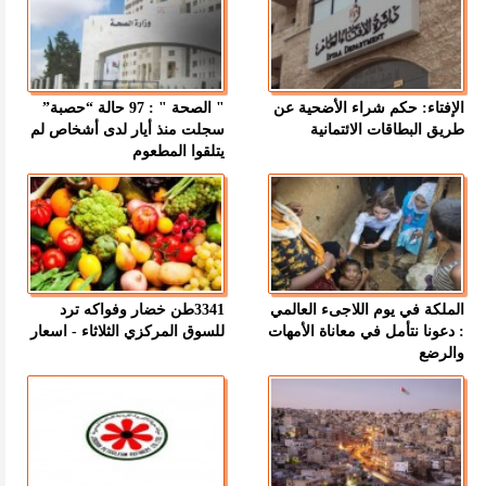
الإفتاء: حكم شراء الأضحية عن
" الصحة " : 97 حالة “حصبة”
طريق البطاقات الائتمانية
سجلت منذ أيار لدى أشخاص لم
يتلقوا المطعوم
الملكة في يوم اللاجىء العالمي
3341طن خضار وفواكه ترد
: دعونا نتأمل في معاناة الأمهات
للسوق المركزي الثلاثاء - اسعار
والرضع