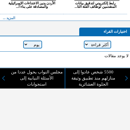
رابط إلكتروني لتدقيق بيانات
الأردن يدين الاعتداءات الإسرائيلية
المتقدمين لوظائف الفئة الثا...
والمصادقة على بناء أ...
المزيد ...
اختيارات القراء
لا يوجد مقالات
5500 شخص عادوا إلى
مجلس النواب يحول عددا من
لا مانع من الإقتباس وإعادة النشر شريط ذكر المصدر ( المدينة نيوز ) - الآراء والتعليقات
منازلهم منذ تطبيق وثيقة
الأسئلة النيابية إلى
المنشورة تعبر عن رأي أصحابها فقط
الجلوة العشائرية
استجوابات
عن المدينة الإخبارية