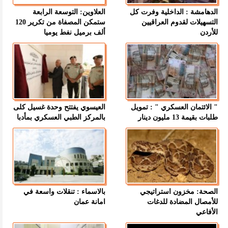
الدهامشة : الداخلية وفرت كل
العلاوين: التوسعة الرابعة
التسهيلات لقدوم العراقيين
ستمكن المصفاة من تكرير 120
للأردن
ألف برميل نفط يوميا
" الائتمان العسكري " : تمويل
العيسوي يفتتح وحدة غسيل كلى
طلبات بقيمة 13 مليون دينار
بالمركز الطبي العسكري بمأدبا
الصحة: مخزون استراتيجي
بالاسماء : تنقلات واسعة في
للأمصال المضادة للدغات
امانة عمان
الأفاعي