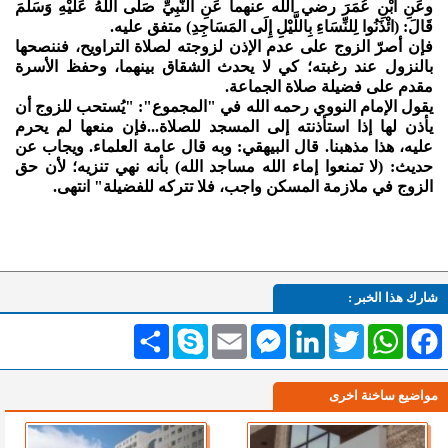
وعَنِ ابْنِ عُمَرَ رضي الله عنهما عَنِ النَّبِيِّ صَلَّى اللهُ عَلَيْهِ وَسَلَّمَ
قَالَ: (ائْذَنُوا لِلنِّسَاءِ بِاللَّيْلِ إِلَى المَسَاجِدِ) متفق عليه.
فإن أصرّ الزوج على عدم الإذن لزوجته لصلاة التراويح، فننصحها
بالنزول عند رغبته؛ كي لا يحدث الشقاق بينهما، وحفظ الأسرة
مقدم على فضيلة صلاة الجماعة.
يقول الإمام النووي رحمه الله في "المجموع": "يُستحب للزوج أن
يأذن لها إذا استأذنته إلى المسجد للصلاة...فإن منعها لم يحرم
عليه، هذا مذهبنا. قال البيهقي: وبه قال عامة العلماء. ويجاب عن
حديث: (لا تمنعوا إماء الله مساجد الله) بأنه نهي تنزيه؛ لأن حق
الزوج في ملازمة المسكن واجب، فلا تتركه للفضيلة" انتهى.
شارك هذا الخبر :
Facebook
WhatsApp
Twitter
LinkedIn
Messenger
Email
Skype
انشر
مواضيع ساخنة اخرى