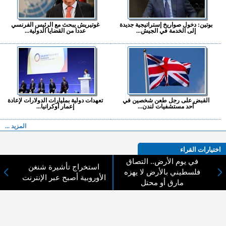
بوتين: دخول صواريخ إستراتيجية جديدة
غوتيريش يبحث مع الرئيس الفرنسي
إلى الخدمة في الجيش...
عددا من القضايا الدولية...
القبض على رجل طعن شخصين في
تعهدات دولية بمليارات الدولارات لإعادة
أحد مستشفيات لندن...
إعمار أوكرانيا...
المزيد ...
اختيارات القراء
في يوم الأرض.. التصاق
استخراج تأشيرة شنغن
فلسطيني بالأرض لا يهزه
الأوروبية أصبح عبر الإنترنت
مارق أو محتل
لا يوجد مقالات