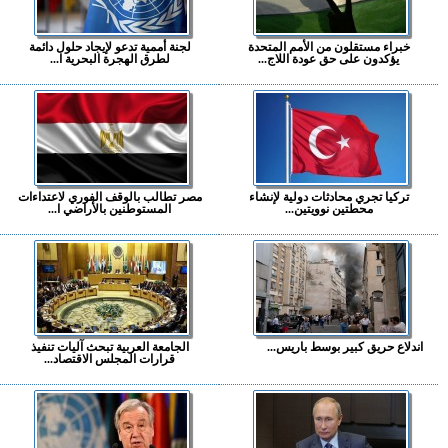
خبراء مستقلون من الأمم المتحدة
لجنة أممية تدعو لإيجاد حلول دائمة
يؤكدون على حق عودة اللاج...
لطرق الهجرة البحرية ا...
تركيا تجري محادثات دولية لإنشاء
مصر تطالب بالوقف الفوري لاعتداءات
محطتين نوويتين...
المستوطنين بالأراضي ا...
اندلاع حريق كبير بوسط باريس...
الجامعة العربية تبحث آليات تنفيذ
قرارات المجلس الاقتصاد...