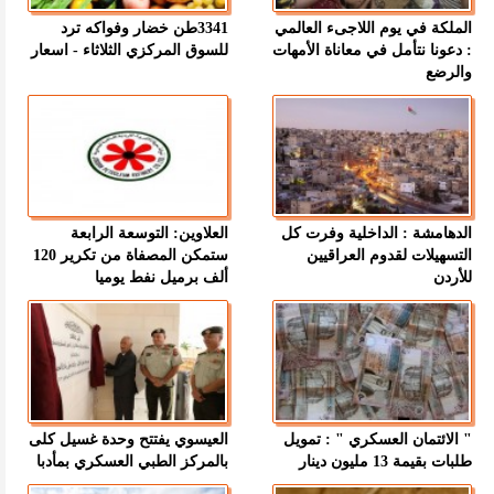
الملكة في يوم اللاجىء العالمي
3341طن خضار وفواكه ترد
: دعونا نتأمل في معاناة الأمهات
للسوق المركزي الثلاثاء - اسعار
والرضع
الدهامشة : الداخلية وفرت كل
العلاوين: التوسعة الرابعة
التسهيلات لقدوم العراقيين
ستمكن المصفاة من تكرير 120
للأردن
ألف برميل نفط يوميا
" الائتمان العسكري " : تمويل
العيسوي يفتتح وحدة غسيل كلى
طلبات بقيمة 13 مليون دينار
بالمركز الطبي العسكري بمأدبا