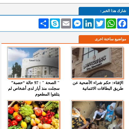
شارك هذا الخبر :
Facebook
WhatsApp
Twitter
LinkedIn
Messenger
Email
Skype
انشر
مواضيع ساخنة اخرى
الإفتاء: حكم شراء الأضحية عن
" الصحة " : 97 حالة “حصبة”
طريق البطاقات الائتمانية
سجلت منذ أيار لدى أشخاص لم
يتلقوا المطعوم