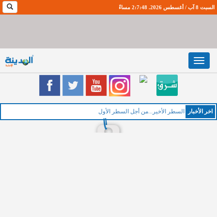
السبت 8 آب / أغسطس 2026. 2:7:49 مساءً
Toggle
navigation
اخر اﻷخبار
السطر الأخير...من أجل السطر الأول