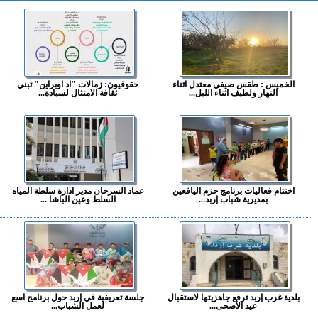
الخميس : طقس صيفي معتدل اثناء
حقوقيون: زمالات "اد اوبراين" تبني
النهار ولطيف اثناء الليل...
ثقافة الامتثال لسيادة...
اختتام فعاليات برنامج حزم اليافعين
عماد السرحان مدير ادارة سلطة المياه
بمديرية شباب إربد...
السلط وعين الباشا ...
بلدية غرب إربد ترفع جاهزيتها لاستقبال
جلسة تعريفية في إربد حول برنامج اسع
عيد الأضحى...
لعمل الشباب...