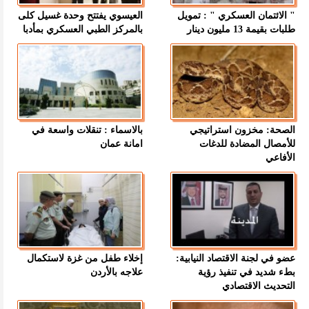
" الائتمان العسكري " : تمويل
العيسوي يفتتح وحدة غسيل كلى
طلبات بقيمة 13 مليون دينار
بالمركز الطبي العسكري بمأدبا
الصحة: مخزون استراتيجي
بالاسماء : تنقلات واسعة في
للأمصال المضادة للدغات
امانة عمان
الأفاعي
عضو في لجنة الاقتصاد النيابية:
إخلاء طفل من غزة لاستكمال
بطء شديد في تنفيذ رؤية
علاجه بالأردن
التحديث الاقتصادي