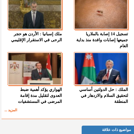
تسجيل 14 إصابة بالملاريا
ملك إسبانيا : الأردن هو حجر
جميعها إصابات وافدة منذ بداية
الرحى في الاستقرار الإقليمي
العام
الملك : حل الدولتين أساسي
الهواري يؤكد أهمية ضبط
لتحقيق السلام والازدهار في
العدوى لتقليل مدة إقامة
المنطقة
المرضى في المستشفيات
المزيد ...
مواضيع ذات علاقة