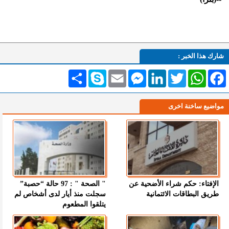
شارك هذا الخبر :
Facebook
WhatsApp
Twitter
LinkedIn
Messenger
Email
Skype
انشر
مواضيع ساخنة اخرى
الإفتاء: حكم شراء الأضحية عن
" الصحة " : 97 حالة “حصبة”
طريق البطاقات الائتمانية
سجلت منذ أيار لدى أشخاص لم
يتلقوا المطعوم