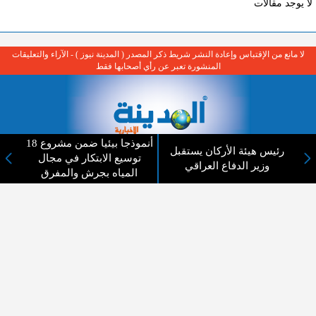
لا يوجد مقالات
لا مانع من الإقتباس وإعادة النشر شريط ذكر المصدر ( المدينة نيوز ) - الآراء والتعليقات
المنشورة تعبر عن رأي أصحابها فقط
18 أنموذجا بيئيا ضمن مشروع
رئيس هيئة الأركان يستقبل
توسيع الابتكار في مجال
عن المدينة الإخبارية
وزير الدفاع العراقي
المياه بجرش والمفرق
المدينة الإخبارية صحيفة الكترونية شاملة تابعة لشركة قنوات البث
الاردنية تنقل الاخبار المحلية الأردنية وأخبار فلسطين وأبرز الأخبار
العربية والدولية لحظة حدوثها بمهنية رفيعة ليكون العالم بما يجري
فيه وحوله بين يديكم بالكلمة والصورة من مصادرها الحقيقية.
عن الشركة
اتصل بنا
الهيكل التنظيمي
اعلن معنا