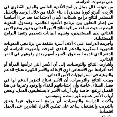
على توصيات الدراسة.
من جهته، قال ممثل برنامج الأغذية العالمي والمدير القُطري في
الأردن، ألبرتو كوريا مينديز، إن بناء الأدلة من خلال الرصد والتحليل
المستمر لنتائج برامج شبكات الأمان الاجتماعية يعد جزءا أساسيا
من إطار التعاون بين برنامج الأغذية العالمي، وصندوق المعونة
الوطنية، حيث تساعد مراقبة نتائج الأمن الغذائي بتقييم وضع الأمن
الغذائي لدى المستفيدين، وتسهم البيانات بتصميم وتنفيذ البرامج
المستقبلية.
وأجريت الدراسة على 3 آلاف أسرة منتفعة من برنامجي المعونات
الشهرية المتكررة والدعم النقدي الموحد، وأظهرت الدراسة أن
الدعم الذي قدمه الصندوق للأسر، أسهم بعدم وقوعهم في الفقر
الغذائي.
وأشارت النتائج والتوصيات، إلى أن الأسر التي ترأسها المرأة أو
أحد أفرادها من الأشخاص ذوي الإعاقة والأسر الكبيرة تحتاج للدعم
والتوعية في استراتيجيات الأمن الغذائي.
وبينت النتائج والتوصيات، أن الأسر تحتاج لتعزيز الدعم لها في
فصل الشتاء، خاصة وأن احتياجاتهم للغذاء والوقود وغيرها في هذا
الفصل ترتفع، خاصة وأن أرباب الأسر لا يستطيعون العمل، وبعض
أرباب الأسر عملهم غير منتظم وموسمي.
وأكدت الدراسة والتوصيات، أن برامج الصندوق، فيما يتعلق
بالتدريب والتشغيل، ساعد على تمكين الأفراد القادرين على العمل
اقتصاديا.
--(بترا)